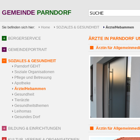
GEMEINDE
PARNDORF
Sie befinden sich hier:
Home
SOZIALES & GESUNDHEIT
Ärzte/Hebammen
ÄRZTE IN PARNDORF 
BÜRGERSERVICE
Ärztin für Allgemeinmedi
GEMEINDEPORTRAIT
SOZIALES & GESUNDHEIT
Parndorf GEHT
Soziale Organisationen
Pflege und Betreuung
Apotheke
Ärzte/Hebammen
Gesundheit
Tierärzte
Gesundheitsthemen
Leihomas
Gesundes Dorf
BILDUNG & EINRICHTUNGEN
Ärztin für Allgemeinmedi
KULTUR, VEREINE & ORGANISATIONEN