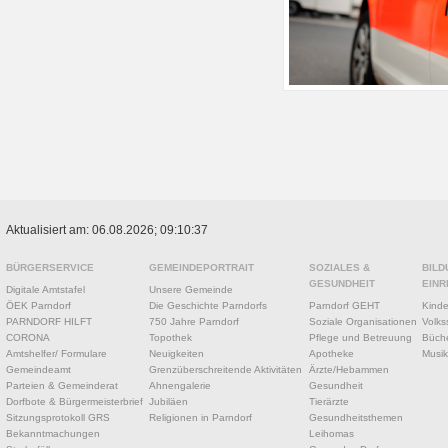
Aktualisiert am: 06.08.2026; 09:10:37
BÜRGERSERVICE
GEMEINDEPORTRAIT
SOZIALES &
BILD
GESUNDHEIT
EINR
Digitale Amtstafel
Unsere Gemeinde
ÖEK Parndorf
Die Geschichte Parndorfs
Parndorf GEHT
Kinde
PARNDORF HILFT
750 Jahre Parndorf
Soziale Organisationen
Volks
CORONA
Topothek
Pflege und Betreuung
Büche
Amtshelfer/ Formulare
Neuigkeiten
Apotheke
Musik
Gemeindeamt
Grenzüberschreitende Aktivitäten
Ärzte/Hebammen
Parteien & Gemeinderat
Ahnengalerie
Gesundheit
Dorfbote & Bürgermeisterbrief
Jubiläen
Tierärzte
Sitzungsprotokoll GRS
Religionen in Parndorf
Gesundheitsthemen
Bekanntmachungen
Leihomas