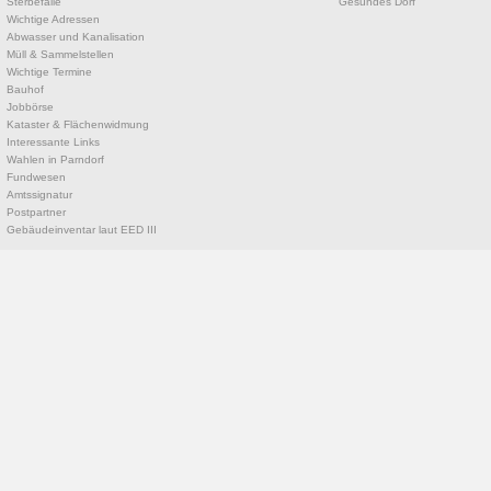
Sterbefälle
Gesundes Dorf
Wichtige Adressen
Abwasser und Kanalisation
Müll & Sammelstellen
Wichtige Termine
Bauhof
Jobbörse
Kataster & Flächenwidmung
Interessante Links
Wahlen in Parndorf
Fundwesen
Amtssignatur
Postpartner
Gebäudeinventar laut EED III