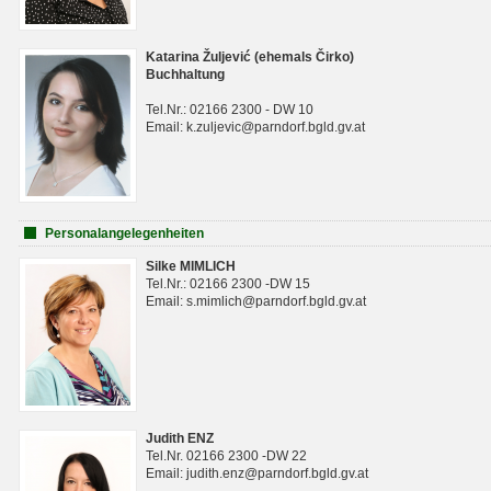
Katarina Žuljević (ehemals Čirko)
Buchhaltung
Tel.Nr.: 02166 2300 - DW 10
Email: k.zuljevic@parndorf.bgld.gv.at
Personalangelegenheiten
Silke MIMLICH
Tel.Nr.: 02166 2300 -DW 15
Email: s.mimlich@parndorf.bgld.gv.at
Judith ENZ
Tel.Nr. 02166 2300 -DW 22
Email: judith.enz@parndorf.bgld.gv.at