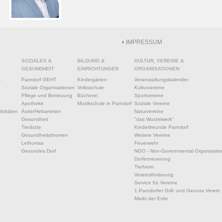
IMPRESSUM
SOZIALES &
BILDUNG &
KULTUR, VEREINE &
GESUNDHEIT
EINRICHTUNGEN
ORGANISATIONEN
s
Parndorf GEHT
Kindergärten
Veranstaltungskalender
Soziale Organisationen
Volksschule
Kulturvereine
Pflege und Betreuung
Bücherei
Sportvereine
Apotheke
Musikschule in Parndorf
Soziale Vereine
ivitäten
Ärzte/Hebammen
Naturvereine
Gesundheit
"das Wurzelwerk"
Tierärzte
Kinderfreunde Parndorf
Gesundheitsthemen
Weitere Vereine
Leihomas
Feuerwehr
Gesundes Dorf
NGO - Non-Governmental Organisatio
Dorferneuerung
Tierheim
Vereinsförderung
Service für Vereine
1.Parndorfer Grill- und Genuss Verein
Markt der Erde