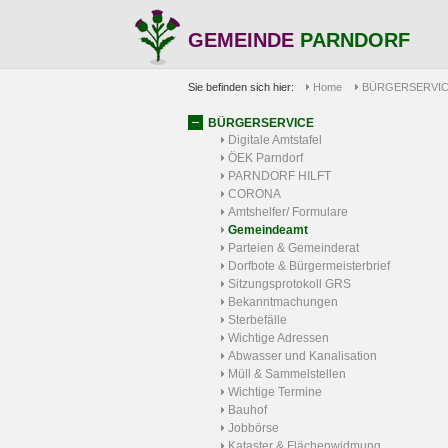
GEMEINDE
PARNDORF
Sie befinden sich hier:
Home
BÜRGERSERVI
BÜRGERSERVICE
Digitale Amtstafel
ÖEK Parndorf
PARNDORF HILFT
CORONA
Amtshelfer/ Formulare
Gemeindeamt
Parteien & Gemeinderat
Dorfbote & Bürgermeisterbrief
Sitzungsprotokoll GRS
Bekanntmachungen
Sterbefälle
Wichtige Adressen
Abwasser und Kanalisation
Müll & Sammelstellen
Wichtige Termine
Bauhof
Jobbörse
Kataster & Flächenwidmung