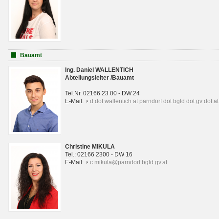
Bauamt
Ing. Daniel WALLENTICH
Abteilungsleiter /Bauamt
Tel.Nr. 02166 23 00 - DW 24
E-Mail:
d dot wallentich at parndorf dot bgld dot gv dot at
Christine MIKULA
Tel.: 02166 2300 - DW 16
E-Mail:
c.mikula@parndorf.bgld.gv.at