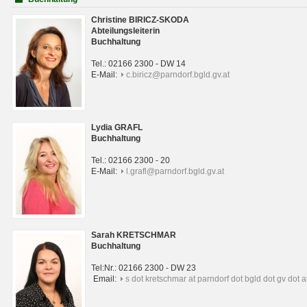
Christine BIRICZ-SKODA
Abteilungsleiterin
Buchhaltung
Tel.: 02166 2300 - DW 14
E-Mail:
c.biricz@parndorf.bgld.gv.at
Lydia GRAFL
Buchhaltung
Tel.: 02166 2300 - 20
E-Mail:
l.grafl@parndorf.bgld.gv.at
Sarah KRETSCHMAR
Buchhaltung
Tel:Nr.: 02166 2300 - DW 23
Email:
s dot kretschmar at parndorf dot bgld dot gv dot a