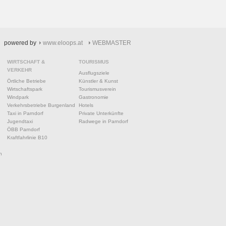
powered by
www.eloops.at
WEBMASTER
WIRTSCHAFT &
TOURISMUS
VERKEHR
Ausflugsziele
Örtliche Betriebe
Künstler & Kunst
Wirtschaftspark
Tourismusverein
Windpark
Gastronomie
Verkehrsbetriebe Burgenland
Hotels
Taxi in Parndorf
Private Unterkünfte
Jugendtaxi
Radwege in Parndorf
ÖBB Parndorf
Kraftfahrlinie B10
n