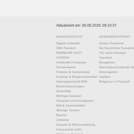
Aktualisiert am: 06.08.2026; 09:10:37
BÜRGERSERVICE
GEMEINDEPORTRAIT
Digitale Amtstafel
Unsere Gemeinde
ÖEK Parndorf
Die Geschichte Parndorf
PARNDORF HILFT
750 Jahre Parndorf
CORONA
Topothek
Amtshelfer/ Formulare
Neuigkeiten
Gemeindeamt
Grenzüberschreitende Akt
Parteien & Gemeinderat
Ahnengalerie
Dorfbote & Bürgermeisterbrief
Jubiläen
Sitzungsprotokoll GRS
Religionen in Parndorf
Bekanntmachungen
Sterbefälle
Wichtige Adressen
Abwasser und Kanalisation
Müll & Sammelstellen
Wichtige Termine
Bauhof
Jobbörse
Kataster & Flächenwidmung
Interessante Links