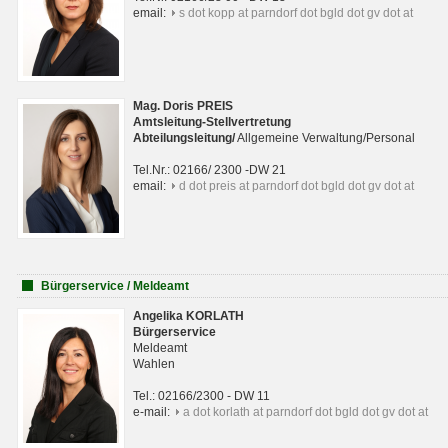
email:
s dot kopp at parndorf dot bgld dot gv dot at
Mag. Doris PREIS
Amtsleitung-Stellvertretung
Abteilungsleitun
g
/
Allgemeine Verwaltung/Personal
Tel.Nr.: 02166/ 2300 -DW 21
email:
d dot preis at parndorf dot bgld dot gv dot at
Bürgerservice / Meldeamt
Angelika KORLATH
Bürgerservice
Meldeamt
Wahlen
Tel.: 02166/2300 - DW 11
e-mail:
a dot korlath at parndorf dot bgld dot gv dot at