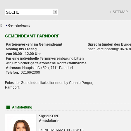
SITEMAP
CE
Gemeindeamt
GEMEINDEAMT PARNDORF
Parteienverkehr im Gemeindeamt
Sprechstunden des Bürge
Montag bis Freitag
nach Vereinbarung: 0676
von 08.00 - 12.00 Uhr
Für eine individuelle Terminvereinbarung bitten
wir, um vorherige telefonische Kontaktaufnahme
Adresse:
Hauptstraße 52a, 7111 Parndorf
Telefon:
02166/2300
Fotos der GemeindemitarbeiterInnen by Connie Perger,
Parndorf.
Amtsleitung
Sigrid KOPP
Amtsleiterin
Tel.Nr. 02166/23 00 - DW 13