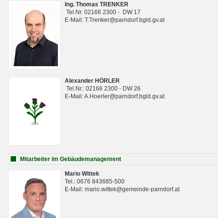
Ing. Thomas TRENKER
Tel.Nr. 02166 2300 - DW 17
E-Mail: T.Trenker@parndorf.bgld.gv.at
Alexander HÖRLER
Tel.Nr.: 02166 2300 - DW 26
E-Mail: A.Hoerler@parndorf.bgld.gv.at
Mitarbeiter im Gebäudemanagement
Mario Wittek
Tel.: 0676 843685-500
E-Mail: mario.wittek@gemeinde-parndorf.at