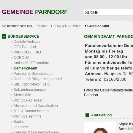
GEMEINDE
PARNDORF
Sie befinden sich hier:
Home
BÜRGERSERVICE
Gemeindeamt
GEMEINDEAMT PARND
BÜRGERSERVICE
Digitale Amtstafel
Parteienverkehr 
ÖEK Parndorf
Montag bis Freitag
PARNDORF HILFT
von 08.00 - 12.00 Uhr
CORONA
Für eine individuelle T
Amtshelfer/ Formulare
wir, um vorherige tele
Gemeindeamt
Adresse:
Hauptstraße 52
Parteien & Gemeinderat
Dorfbote & Bürgermeisterbrief
Telefon:
02166/2300
Sitzungsprotokoll GRS
Bekanntmachungen
Fotos der Gemeindemitarbeite
Sterbefälle
Parndorf.
Wichtige Adressen
Abwasser und Kanalisation
Müll & Sammelstellen
Amtsleitung
Wichtige Termine
Bauhof
Sigrid 
Jobbörse
Amtsleit
Kataster & Flächenwidmung