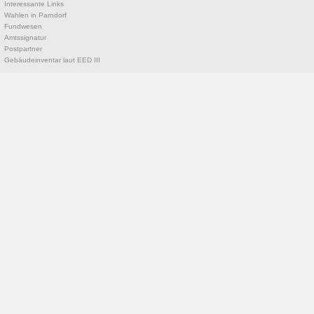
Interessante Links
Wahlen in Parndorf
Fundwesen
Amtssignatur
Postpartner
Gebäudeinventar laut EED III