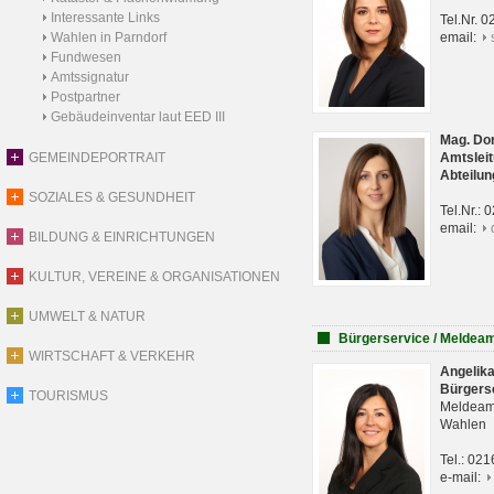
Interessante Links
Tel.Nr. 
Wahlen in Parndorf
email:
Fundwesen
Amtssignatur
Postpartner
Gebäudeinventar laut EED III
Mag. Do
GEMEINDEPORTRAIT
Amtsleit
Abteilun
SOZIALES & GESUNDHEIT
Tel.Nr.:
email:
BILDUNG & EINRICHTUNGEN
KULTUR, VEREINE & ORGANISATIONEN
UMWELT & NATUR
Bürgerservice / Meldea
WIRTSCHAFT & VERKEHR
Angelik
Bürgers
TOURISMUS
Meldeam
Wahlen
Tel.: 02
e-mail: