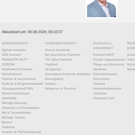
Aktualisiert am: 06.08.2026; 09:10:37
BÜRGERSERVICE
GEMEINDEPORTRAIT
SOZIALES &
BILD
GESUNDHEIT
EINR
Digitale Amtstafel
Unsere Gemeinde
ÖEK Parndorf
Die Geschichte Parndorfs
Parndorf GEHT
Kinde
PARNDORF HILFT
750 Jahre Parndorf
Soziale Organisationen
Volks
CORONA
Topothek
Pflege und Betreuung
Büche
Amtshelfer/ Formulare
Neuigkeiten
Apotheke
Musik
Gemeindeamt
Grenzüberschreitende Aktivitäten
Ärzte/Hebammen
Parteien & Gemeinderat
Ahnengalerie
Gesundheit
Dorfbote & Bürgermeisterbrief
Jubiläen
Tierärzte
Sitzungsprotokoll GRS
Religionen in Parndorf
Gesundheitsthemen
Bekanntmachungen
Leihomas
Sterbefälle
Gesundes Dorf
Wichtige Adressen
Abwasser und Kanalisation
Müll & Sammelstellen
Wichtige Termine
Bauhof
Jobbörse
Kataster & Flächenwidmung