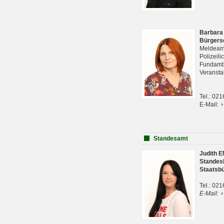
Barbara
Bürgers
Meldeam
Polizeil
Fundam
Veranst
Tel.: 02
E-Mail:
Standesamt
Judith 
Standes
Staatsb
Tel.: 02
E-Mail: