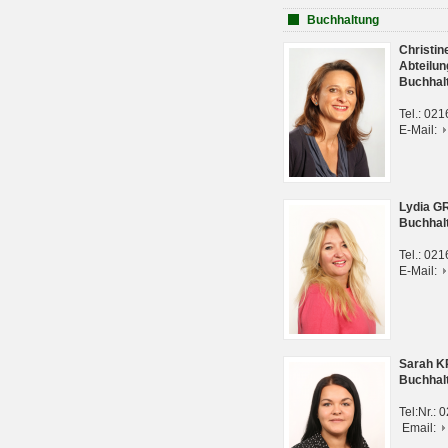
Buchhaltung
Christi
Abteilun
Buchhal
Tel.: 02
E-Mail:
Lydia G
Buchhal
Tel.: 02
E-Mail:
Sarah 
Buchhal
Tel:Nr.:
Email: