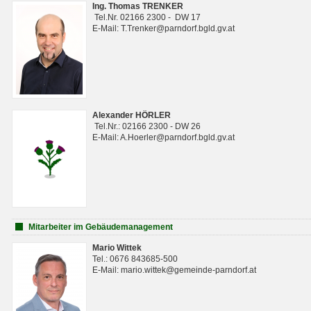
Ing. Thomas TRENKER
Tel.Nr. 02166 2300 - DW 17
E-Mail: T.Trenker@parndorf.bgld.gv.at
Alexander HÖRLER
Tel.Nr.: 02166 2300 - DW 26
E-Mail: A.Hoerler@parndorf.bgld.gv.at
Mitarbeiter im Gebäudemanagement
Mario Wittek
Tel.: 0676 843685-500
E-Mail: mario.wittek@gemeinde-parndorf.at