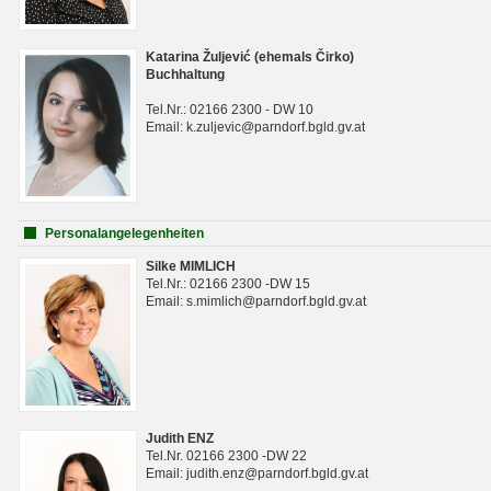
Katarina Žuljević (ehemals Čirko)
Buchhaltung
Tel.Nr.: 02166 2300 - DW 10
Email: k.zuljevic@parndorf.bgld.gv.at
Personalangelegenheiten
Silke MIMLICH
Tel.Nr.: 02166 2300 -DW 15
Email: s.mimlich@parndorf.bgld.gv.at
Judith ENZ
Tel.Nr. 02166 2300 -DW 22
Email: judith.enz@parndorf.bgld.gv.at