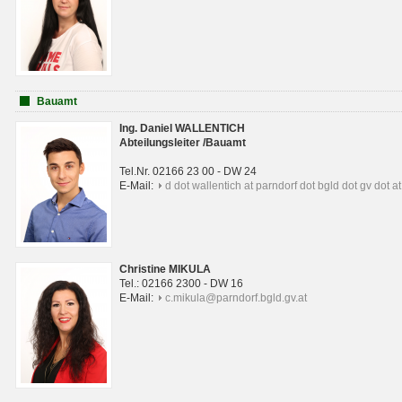
Bauamt
Ing. Daniel WALLENTICH
Abteilungsleiter /Bauamt
Tel.Nr. 02166 23 00 - DW 24
E-Mail:
d dot wallentich at parndorf dot bgld dot gv dot at
Christine MIKULA
Tel.: 02166 2300 - DW 16
E-Mail:
c.mikula@parndorf.bgld.gv.at