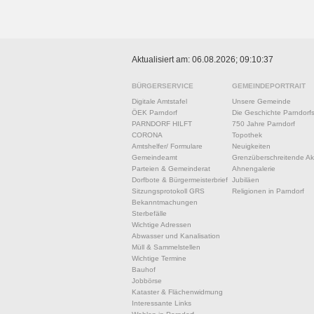
Aktualisiert am: 06.08.2026; 09:10:37
BÜRGERSERVICE
GEMEINDEPORTRAIT
Digitale Amtstafel
Unsere Gemeinde
ÖEK Parndorf
Die Geschichte Parndorf
PARNDORF HILFT
750 Jahre Parndorf
CORONA
Topothek
Amtshelfer/ Formulare
Neuigkeiten
Gemeindeamt
Grenzüberschreitende Akt
Parteien & Gemeinderat
Ahnengalerie
Dorfbote & Bürgermeisterbrief
Jubiläen
Sitzungsprotokoll GRS
Religionen in Parndorf
Bekanntmachungen
Sterbefälle
Wichtige Adressen
Abwasser und Kanalisation
Müll & Sammelstellen
Wichtige Termine
Bauhof
Jobbörse
Kataster & Flächenwidmung
Interessante Links