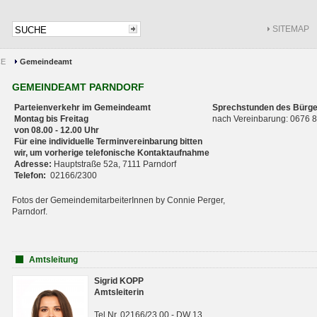
SITEMAP
CE
Gemeindeamt
GEMEINDEAMT PARNDORF
Parteienverkehr im Gemeindeamt
Sprechstunden des Bürge
Montag bis Freitag
nach Vereinbarung: 0676
von 08.00 - 12.00 Uhr
Für eine individuelle Terminvereinbarung bitten
wir, um vorherige telefonische Kontaktaufnahme
Adresse:
Hauptstraße 52a, 7111 Parndorf
Telefon:
02166/2300
Fotos der GemeindemitarbeiterInnen by Connie Perger,
Parndorf.
Amtsleitung
Sigrid KOPP
Amtsleiterin
Tel.Nr. 02166/23 00 - DW 13