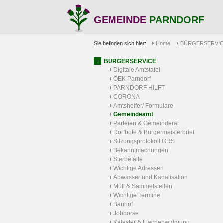
GEMEINDE
PARNDORF
Sie befinden sich hier:
Home
BÜRGERSERVI
BÜRGERSERVICE
Digitale Amtstafel
ÖEK Parndorf
PARNDORF HILFT
CORONA
Amtshelfer/ Formulare
Gemeindeamt
Parteien & Gemeinderat
Dorfbote & Bürgermeisterbrief
Sitzungsprotokoll GRS
Bekanntmachungen
Sterbefälle
Wichtige Adressen
Abwasser und Kanalisation
Müll & Sammelstellen
Wichtige Termine
Bauhof
Jobbörse
Kataster & Flächenwidmung