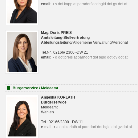
email:
s dot kopp at parndorf dot bgld dot gv dot at
Mag. Doris PREIS
Amtsleitung-Stellvertretung
Abteilungsleitun
g
/
Allgemeine Verwaltung/Personal
Tel.Nr.: 02166/ 2300 -DW 21
email:
d dot preis at parndorf dot bgld dot gv dot at
Bürgerservice / Meldeamt
Angelika KORLATH
Bürgerservice
Meldeamt
Wahlen
Tel.: 02166/2300 - DW 11
e-mail:
a dot korlath at parndorf dot bgld dot gv dot at