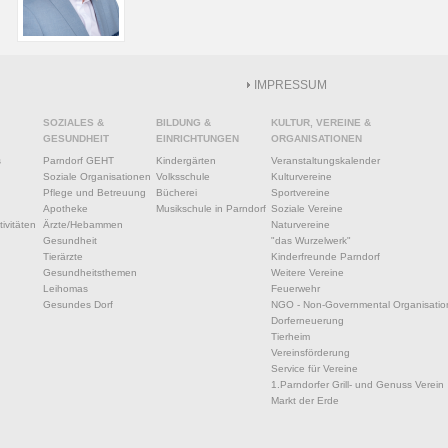
IMPRESSUM
SOZIALES &
BILDUNG &
KULTUR, VEREINE &
GESUNDHEIT
EINRICHTUNGEN
ORGANISATIONEN
s
Parndorf GEHT
Kindergärten
Veranstaltungskalender
Soziale Organisationen
Volksschule
Kulturvereine
Pflege und Betreuung
Bücherei
Sportvereine
Apotheke
Musikschule in Parndorf
Soziale Vereine
ivitäten
Ärzte/Hebammen
Naturvereine
Gesundheit
"das Wurzelwerk"
Tierärzte
Kinderfreunde Parndorf
Gesundheitsthemen
Weitere Vereine
Leihomas
Feuerwehr
Gesundes Dorf
NGO - Non-Governmental Organisatio
Dorferneuerung
Tierheim
Vereinsförderung
Service für Vereine
1.Parndorfer Grill- und Genuss Verein
Markt der Erde