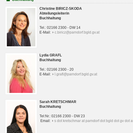
Christine BIRICZ-SKODA
Abteilungsleiterin
Buchhaltung
Tel.: 02166 2300 - DW 14
E-Mail:
c.biricz@parndorf.bgld.gv.at
Lydia GRAFL
Buchhaltung
Tel.: 02166 2300 - 20
E-Mail:
l.grafl@parndorf.bgld.gv.at
Sarah KRETSCHMAR
Buchhaltung
Tel:Nr.: 02166 2300 - DW 23
Email:
s dot kretschmar at parndorf dot bgld dot gv dot a