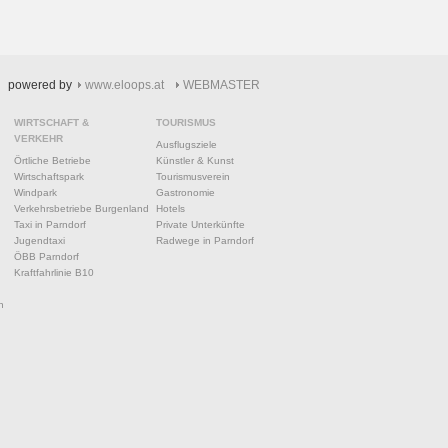
powered by
www.eloops.at
WEBMASTER
WIRTSCHAFT &
TOURISMUS
VERKEHR
Ausflugsziele
Örtliche Betriebe
Künstler & Kunst
Wirtschaftspark
Tourismusverein
Windpark
Gastronomie
Verkehrsbetriebe Burgenland
Hotels
Taxi in Parndorf
Private Unterkünfte
Jugendtaxi
Radwege in Parndorf
ÖBB Parndorf
Kraftfahrlinie B10
n