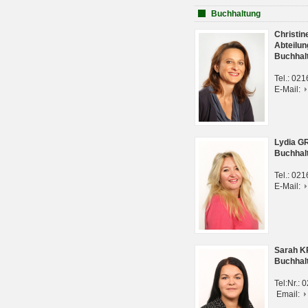
Buchhaltung
Christi
Abteilun
Buchhal
Tel.: 02
E-Mail:
Lydia G
Buchhal
Tel.: 02
E-Mail:
Sarah 
Buchhal
Tel:Nr.:
Email: