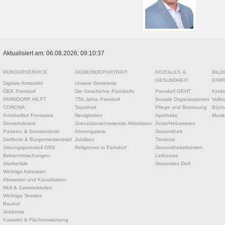
Aktualisiert am: 06.08.2026; 09:10:37
BÜRGERSERVICE
GEMEINDEPORTRAIT
SOZIALES &
BILD
GESUNDHEIT
EINR
Digitale Amtstafel
Unsere Gemeinde
ÖEK Parndorf
Die Geschichte Parndorfs
Parndorf GEHT
Kinde
PARNDORF HILFT
750 Jahre Parndorf
Soziale Organisationen
Volks
CORONA
Topothek
Pflege und Betreuung
Büche
Amtshelfer/ Formulare
Neuigkeiten
Apotheke
Musik
Gemeindeamt
Grenzüberschreitende Aktivitäten
Ärzte/Hebammen
Parteien & Gemeinderat
Ahnengalerie
Gesundheit
Dorfbote & Bürgermeisterbrief
Jubiläen
Tierärzte
Sitzungsprotokoll GRS
Religionen in Parndorf
Gesundheitsthemen
Bekanntmachungen
Leihomas
Sterbefälle
Gesundes Dorf
Wichtige Adressen
Abwasser und Kanalisation
Müll & Sammelstellen
Wichtige Termine
Bauhof
Jobbörse
Kataster & Flächenwidmung