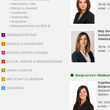
Interessante Links
Tel.Nr. 
Wahlen in Parndorf
email:
Fundwesen
Amtssignatur
Postpartner
Gebäudeinventar laut EED III
Mag. Do
GEMEINDEPORTRAIT
Amtsleit
Abteilun
SOZIALES & GESUNDHEIT
Tel.Nr.:
email:
BILDUNG & EINRICHTUNGEN
KULTUR, VEREINE & ORGANISATIONEN
UMWELT & NATUR
Bürgerservice / Meldea
WIRTSCHAFT & VERKEHR
Angelik
Bürgers
TOURISMUS
Meldeam
Wahlen
Tel.: 02
e-mail: