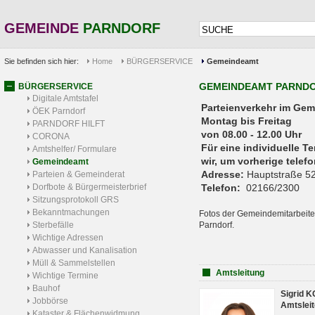
GEMEINDE
PARNDORF
Sie befinden sich hier:
Home
BÜRGERSERVICE
Gemeindeamt
GEMEINDEAMT PARND
BÜRGERSERVICE
Digitale Amtstafel
Parteienverkehr 
ÖEK Parndorf
Montag bis Freitag
PARNDORF HILFT
von 08.00 - 12.00 Uhr
CORONA
Für eine individuelle T
Amtshelfer/ Formulare
wir, um vorherige tele
Gemeindeamt
Adresse:
Hauptstraße 52
Parteien & Gemeinderat
Dorfbote & Bürgermeisterbrief
Telefon:
02166/2300
Sitzungsprotokoll GRS
Bekanntmachungen
Fotos der Gemeindemitarbeite
Sterbefälle
Parndorf.
Wichtige Adressen
Abwasser und Kanalisation
Müll & Sammelstellen
Amtsleitung
Wichtige Termine
Bauhof
Sigrid 
Jobbörse
Amtsleit
Kataster & Flächenwidmung