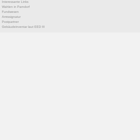
Interessante Links
Wahlen in Parndorf
Fundwesen
Amtssignatur
Postpartner
Gebäudeinventar laut EED III