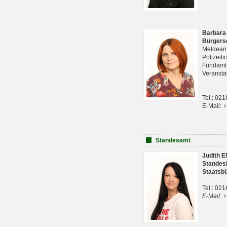
Barbara
Bürgers
Meldeam
Polizeil
Fundam
Veranst
Tel.: 02
E-Mail:
Standesamt
Judith 
Standes
Staatsb
Tel.: 02
E-Mail: