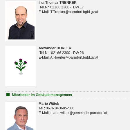
Ing. Thomas TRENKER
Tel.Nr. 02166 2300 - DW 17
E-Mail: T.Trenker@parndorf.bgld.gv.at
Alexander HÖRLER
Tel.Nr.: 02166 2300 - DW 26
E-Mail: A.Hoerler@parndorf.bgld.gv.at
Mitarbeiter im Gebäudemanagement
Mario Wittek
Tel.: 0676 843685-500
E-Mail: mario.wittek@gemeinde-parndorf.at