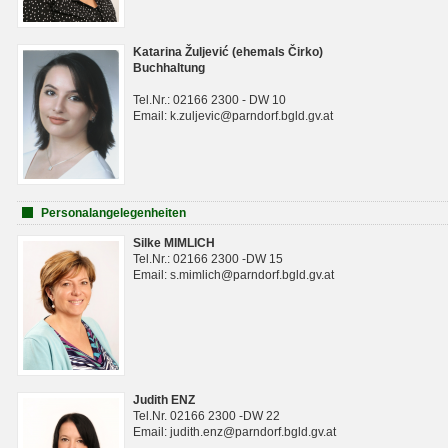
Katarina Žuljević (ehemals Čirko)
Buchhaltung
Tel.Nr.: 02166 2300 - DW 10
Email: k.zuljevic@parndorf.bgld.gv.at
Personalangelegenheiten
Silke MIMLICH
Tel.Nr.: 02166 2300 -DW 15
Email: s.mimlich@parndorf.bgld.gv.at
Judith ENZ
Tel.Nr. 02166 2300 -DW 22
Email: judith.enz@parndorf.bgld.gv.at