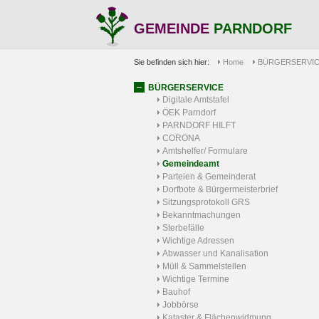
GEMEINDE
PARNDORF
Sie befinden sich hier:
Home
BÜRGERSERVI
BÜRGERSERVICE
Digitale Amtstafel
ÖEK Parndorf
PARNDORF HILFT
CORONA
Amtshelfer/ Formulare
Gemeindeamt
Parteien & Gemeinderat
Dorfbote & Bürgermeisterbrief
Sitzungsprotokoll GRS
Bekanntmachungen
Sterbefälle
Wichtige Adressen
Abwasser und Kanalisation
Müll & Sammelstellen
Wichtige Termine
Bauhof
Jobbörse
Kataster & Flächenwidmung