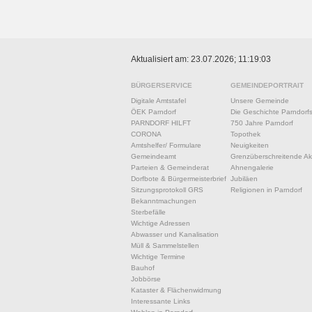
Aktualisiert am: 23.07.2026; 11:19:03
BÜRGERSERVICE
GEMEINDEPORTRAIT
Digitale Amtstafel
Unsere Gemeinde
ÖEK Parndorf
Die Geschichte Parndorf
PARNDORF HILFT
750 Jahre Parndorf
CORONA
Topothek
Amtshelfer/ Formulare
Neuigkeiten
Gemeindeamt
Grenzüberschreitende Akt
Parteien & Gemeinderat
Ahnengalerie
Dorfbote & Bürgermeisterbrief
Jubiläen
Sitzungsprotokoll GRS
Religionen in Parndorf
Bekanntmachungen
Sterbefälle
Wichtige Adressen
Abwasser und Kanalisation
Müll & Sammelstellen
Wichtige Termine
Bauhof
Jobbörse
Kataster & Flächenwidmung
Interessante Links