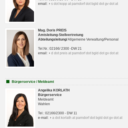
email:
s dot kopp at parndorf dot bgld dot gv dot at
Mag. Doris PREIS
Amtsleitung-Stellvertretung
Abteilungsleitun
g
/
Allgemeine Verwaltung/Personal
Tel.Nr.: 02166/ 2300 -DW 21
email:
d dot preis at parndorf dot bgld dot gv dot at
Bürgerservice / Meldeamt
Angelika KORLATH
Bürgerservice
Meldeamt
Wahlen
Tel.: 02166/2300 - DW 11
e-mail:
a dot korlath at parndorf dot bgld dot gv dot at