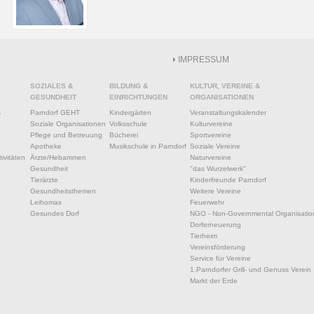
IMPRESSUM
SOZIALES &
BILDUNG &
KULTUR, VEREINE &
GESUNDHEIT
EINRICHTUNGEN
ORGANISATIONEN
s
Parndorf GEHT
Kindergärten
Veranstaltungskalender
Soziale Organisationen
Volksschule
Kulturvereine
Pflege und Betreuung
Bücherei
Sportvereine
Apotheke
Musikschule in Parndorf
Soziale Vereine
ivitäten
Ärzte/Hebammen
Naturvereine
Gesundheit
"das Wurzelwerk"
Tierärzte
Kinderfreunde Parndorf
Gesundheitsthemen
Weitere Vereine
Leihomas
Feuerwehr
Gesundes Dorf
NGO - Non-Governmental Organisatio
Dorferneuerung
Tierheim
Vereinsförderung
Service für Vereine
1.Parndorfer Grill- und Genuss Verein
Markt der Erde