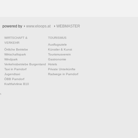
powered by
www.eloops.at
WEBMASTER
WIRTSCHAFT &
TOURISMUS
VERKEHR
Ausflugsziele
Örtliche Betriebe
Künstler & Kunst
Wirtschaftspark
Tourismusverein
Windpark
Gastronomie
Verkehrsbetriebe Burgenland
Hotels
Taxi in Parndorf
Private Unterkünfte
Jugendtaxi
Radwege in Parndorf
ÖBB Parndorf
Kraftfahrlinie B10
n