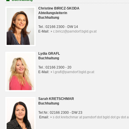
Christine BIRICZ-SKODA
Abteilungsleiterin
Buchhaltung
Tel.: 02166 2300 - DW 14
E-Mail:
c.biricz@parndorf.bgld.gv.at
Lydia GRAFL
Buchhaltung
Tel.: 02166 2300 - 20
E-Mail:
l.grafl@parndorf.bgld.gv.at
Sarah KRETSCHMAR
Buchhaltung
Tel:Nr.: 02166 2300 - DW 23
Email:
s dot kretschmar at parndorf dot bgld dot gv dot a