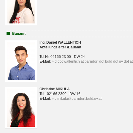
Bauamt
Ing. Daniel WALLENTICH
Abteilungsleiter /Bauamt
Tel.Nr. 02166 23 00 - DW 24
E-Mail:
d dot wallentich at parndorf dot bgld dot gv dot at
Christine MIKULA
Tel.: 02166 2300 - DW 16
E-Mail:
c.mikula@parndorf.bgld.gv.at