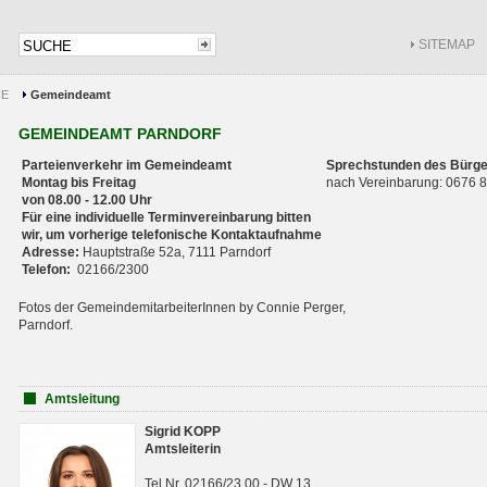
SITEMAP
CE
Gemeindeamt
GEMEINDEAMT PARNDORF
Parteienverkehr im Gemeindeamt
Sprechstunden des Bürge
Montag bis Freitag
nach Vereinbarung: 0676
von 08.00 - 12.00 Uhr
Für eine individuelle Terminvereinbarung bitten
wir, um vorherige telefonische Kontaktaufnahme
Adresse:
Hauptstraße 52a, 7111 Parndorf
Telefon:
02166/2300
Fotos der GemeindemitarbeiterInnen by Connie Perger,
Parndorf.
Amtsleitung
Sigrid KOPP
Amtsleiterin
Tel.Nr. 02166/23 00 - DW 13