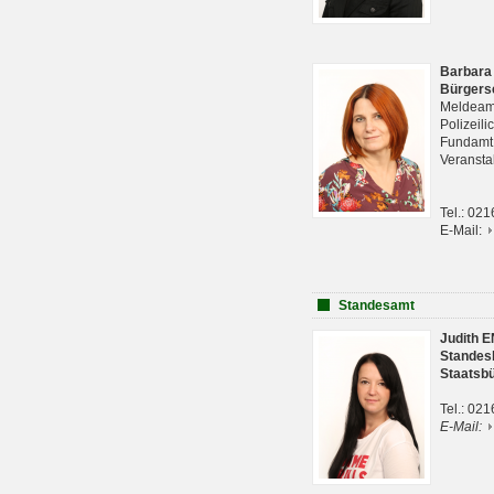
Barbara
Bürgers
Meldeam
Polizeil
Fundam
Veranst
Tel.: 02
E-Mail:
Standesamt
Judith 
Standes
Staatsb
Tel.: 02
E-Mail: