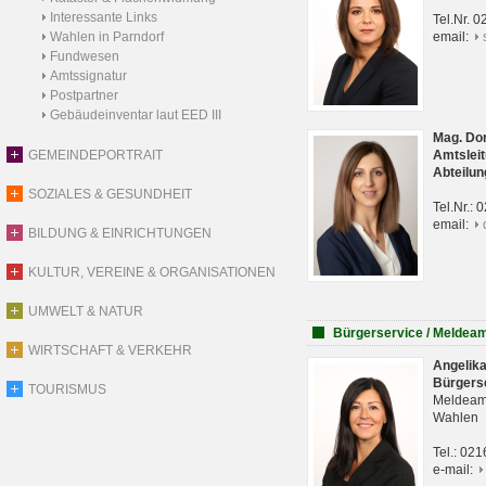
Interessante Links
Tel.Nr. 
Wahlen in Parndorf
email:
Fundwesen
Amtssignatur
Postpartner
Gebäudeinventar laut EED III
Mag. Do
GEMEINDEPORTRAIT
Amtsleit
Abteilun
SOZIALES & GESUNDHEIT
Tel.Nr.:
email:
BILDUNG & EINRICHTUNGEN
KULTUR, VEREINE & ORGANISATIONEN
UMWELT & NATUR
Bürgerservice / Meldea
WIRTSCHAFT & VERKEHR
Angelik
Bürgers
TOURISMUS
Meldeam
Wahlen
Tel.: 02
e-mail: