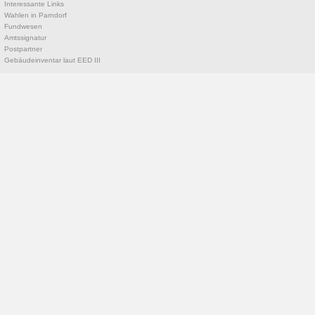
Interessante Links
Wahlen in Parndorf
Fundwesen
Amtssignatur
Postpartner
Gebäudeinventar laut EED III