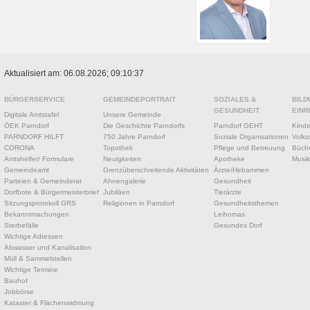
Aktualisiert am: 06.08.2026; 09:10:37
BÜRGERSERVICE
GEMEINDEPORTRAIT
SOZIALES &
BILD
GESUNDHEIT
EINR
Digitale Amtstafel
Unsere Gemeinde
ÖEK Parndorf
Die Geschichte Parndorfs
Parndorf GEHT
Kinde
PARNDORF HILFT
750 Jahre Parndorf
Soziale Organisationen
Volks
CORONA
Topothek
Pflege und Betreuung
Büche
Amtshelfer/ Formulare
Neuigkeiten
Apotheke
Musik
Gemeindeamt
Grenzüberschreitende Aktivitäten
Ärzte/Hebammen
Parteien & Gemeinderat
Ahnengalerie
Gesundheit
Dorfbote & Bürgermeisterbrief
Jubiläen
Tierärzte
Sitzungsprotokoll GRS
Religionen in Parndorf
Gesundheitsthemen
Bekanntmachungen
Leihomas
Sterbefälle
Gesundes Dorf
Wichtige Adressen
Abwasser und Kanalisation
Müll & Sammelstellen
Wichtige Termine
Bauhof
Jobbörse
Kataster & Flächenwidmung