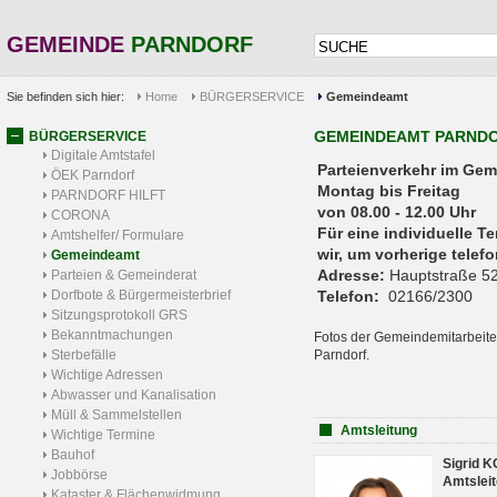
GEMEINDE
PARNDORF
Sie befinden sich hier:
Home
BÜRGERSERVICE
Gemeindeamt
GEMEINDEAMT PARND
BÜRGERSERVICE
Digitale Amtstafel
Parteienverkehr 
ÖEK Parndorf
Montag bis Freitag
PARNDORF HILFT
von 08.00 - 12.00 Uhr
CORONA
Für eine individuelle T
Amtshelfer/ Formulare
wir, um vorherige tele
Gemeindeamt
Adresse:
Hauptstraße 52
Parteien & Gemeinderat
Dorfbote & Bürgermeisterbrief
Telefon:
02166/2300
Sitzungsprotokoll GRS
Bekanntmachungen
Fotos der Gemeindemitarbeite
Sterbefälle
Parndorf.
Wichtige Adressen
Abwasser und Kanalisation
Müll & Sammelstellen
Amtsleitung
Wichtige Termine
Bauhof
Sigrid 
Jobbörse
Amtsleit
Kataster & Flächenwidmung