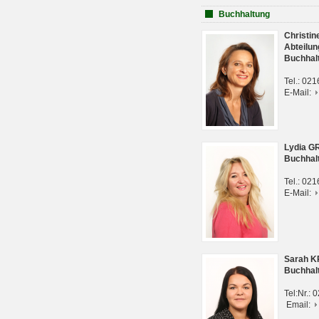
Buchhaltung
Christi
Abteilun
Buchhal
Tel.: 02
E-Mail:
Lydia G
Buchhal
Tel.: 02
E-Mail:
Sarah 
Buchhal
Tel:Nr.:
Email: