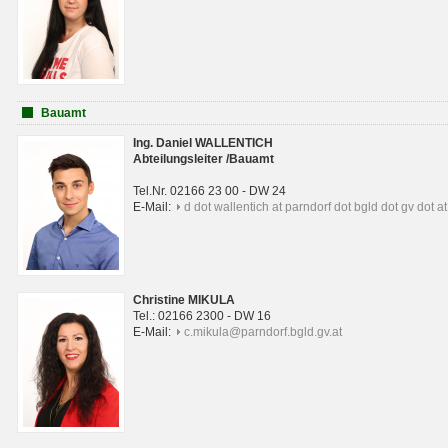
Bauamt
Ing. Daniel WALLENTICH
Abteilungsleiter /Bauamt
Tel.Nr. 02166 23 00 - DW 24
E-Mail:
d dot wallentich at parndorf dot bgld dot gv dot at
Christine MIKULA
Tel.: 02166 2300 - DW 16
E-Mail:
c.mikula@parndorf.bgld.gv.at