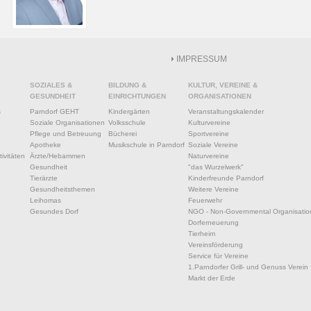
IMPRESSUM
SOZIALES &
BILDUNG &
KULTUR, VEREINE &
GESUNDHEIT
EINRICHTUNGEN
ORGANISATIONEN
s
Parndorf GEHT
Kindergärten
Veranstaltungskalender
Soziale Organisationen
Volksschule
Kulturvereine
Pflege und Betreuung
Bücherei
Sportvereine
Apotheke
Musikschule in Parndorf
Soziale Vereine
ivitäten
Ärzte/Hebammen
Naturvereine
Gesundheit
"das Wurzelwerk"
Tierärzte
Kinderfreunde Parndorf
Gesundheitsthemen
Weitere Vereine
Leihomas
Feuerwehr
Gesundes Dorf
NGO - Non-Governmental Organisatio
Dorferneuerung
Tierheim
Vereinsförderung
Service für Vereine
1.Parndorfer Grill- und Genuss Verein
Markt der Erde