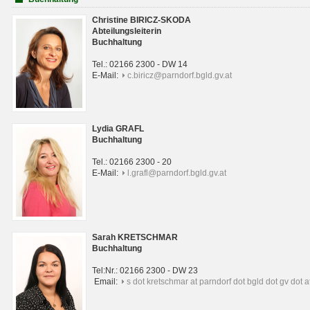
Christine BIRICZ-SKODA
Abteilungsleiterin
Buchhaltung
Tel.: 02166 2300 - DW 14
E-Mail:
c.biricz@parndorf.bgld.gv.at
Lydia GRAFL
Buchhaltung
Tel.: 02166 2300 - 20
E-Mail:
l.grafl@parndorf.bgld.gv.at
Sarah KRETSCHMAR
Buchhaltung
Tel:Nr.: 02166 2300 - DW 23
Email:
s dot kretschmar at parndorf dot bgld dot gv dot a