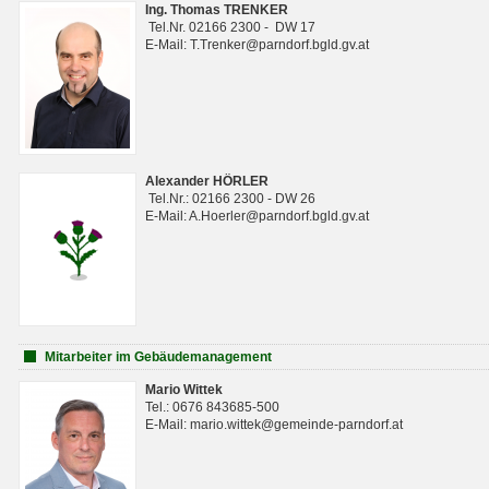
Ing. Thomas TRENKER
Tel.Nr. 02166 2300 - DW 17
E-Mail: T.Trenker@parndorf.bgld.gv.at
Alexander HÖRLER
Tel.Nr.: 02166 2300 - DW 26
E-Mail: A.Hoerler@parndorf.bgld.gv.at
Mitarbeiter im Gebäudemanagement
Mario Wittek
Tel.: 0676 843685-500
E-Mail: mario.wittek@gemeinde-parndorf.at