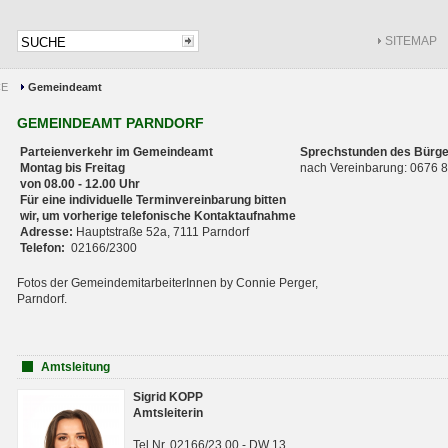
SITEMAP
CE
Gemeindeamt
GEMEINDEAMT PARNDORF
Parteienverkehr im Gemeindeamt
Sprechstunden des Bürge
Montag bis Freitag
nach Vereinbarung: 0676
von 08.00 - 12.00 Uhr
Für eine individuelle Terminvereinbarung bitten
wir, um vorherige telefonische Kontaktaufnahme
Adresse:
Hauptstraße 52a, 7111 Parndorf
Telefon:
02166/2300
Fotos der GemeindemitarbeiterInnen by Connie Perger,
Parndorf.
Amtsleitung
Sigrid KOPP
Amtsleiterin
Tel.Nr. 02166/23 00 - DW 13