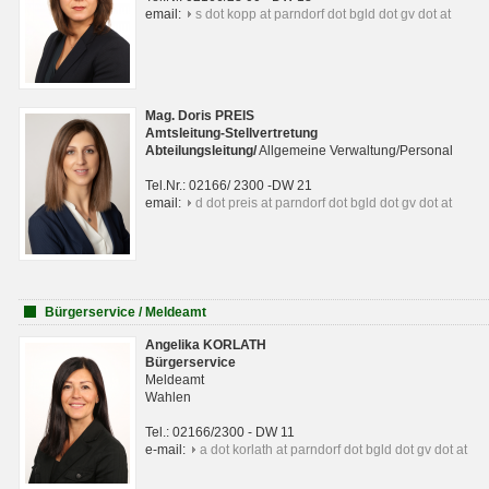
email:
s dot kopp at parndorf dot bgld dot gv dot at
Mag. Doris PREIS
Amtsleitung-Stellvertretung
Abteilungsleitun
g
/
Allgemeine Verwaltung/Personal
Tel.Nr.: 02166/ 2300 -DW 21
email:
d dot preis at parndorf dot bgld dot gv dot at
Bürgerservice / Meldeamt
Angelika KORLATH
Bürgerservice
Meldeamt
Wahlen
Tel.: 02166/2300 - DW 11
e-mail:
a dot korlath at parndorf dot bgld dot gv dot at