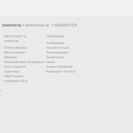
powered by
www.eloops.at
WEBMASTER
WIRTSCHAFT &
TOURISMUS
VERKEHR
Ausflugsziele
Örtliche Betriebe
Künstler & Kunst
Wirtschaftspark
Tourismusverein
Windpark
Gastronomie
Verkehrsbetriebe Burgenland
Hotels
Taxi in Parndorf
Private Unterkünfte
Jugendtaxi
Radwege in Parndorf
ÖBB Parndorf
Kraftfahrlinie B10
n