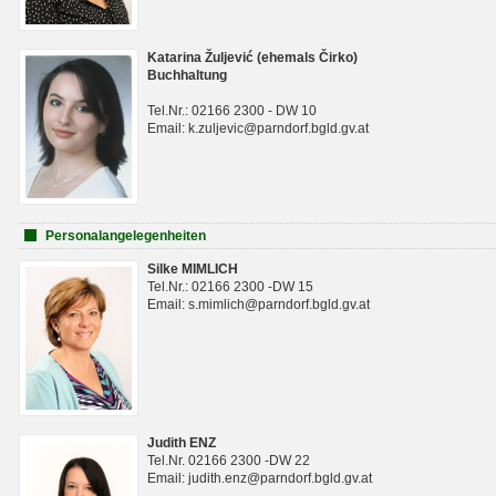
Katarina Žuljević (ehemals Čirko)
Buchhaltung
Tel.Nr.: 02166 2300 - DW 10
Email: k.zuljevic@parndorf.bgld.gv.at
Personalangelegenheiten
Silke MIMLICH
Tel.Nr.: 02166 2300 -DW 15
Email: s.mimlich@parndorf.bgld.gv.at
Judith ENZ
Tel.Nr. 02166 2300 -DW 22
Email: judith.enz@parndorf.bgld.gv.at