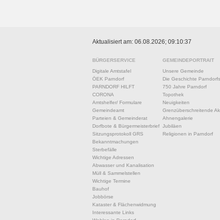
Aktualisiert am: 06.08.2026; 09:10:37
BÜRGERSERVICE
GEMEINDEPORTRAIT
Digitale Amtstafel
Unsere Gemeinde
ÖEK Parndorf
Die Geschichte Parndorf
PARNDORF HILFT
750 Jahre Parndorf
CORONA
Topothek
Amtshelfer/ Formulare
Neuigkeiten
Gemeindeamt
Grenzüberschreitende Akt
Parteien & Gemeinderat
Ahnengalerie
Dorfbote & Bürgermeisterbrief
Jubiläen
Sitzungsprotokoll GRS
Religionen in Parndorf
Bekanntmachungen
Sterbefälle
Wichtige Adressen
Abwasser und Kanalisation
Müll & Sammelstellen
Wichtige Termine
Bauhof
Jobbörse
Kataster & Flächenwidmung
Interessante Links