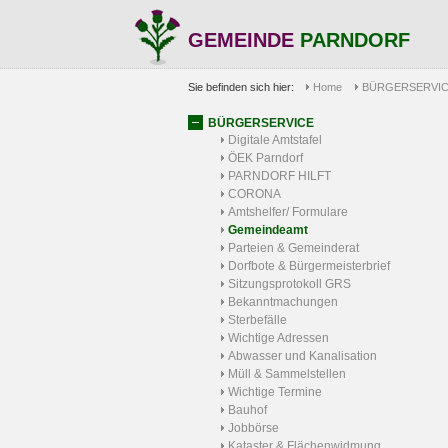
GEMEINDE
PARNDORF
Sie befinden sich hier:
Home
BÜRGERSERVI
BÜRGERSERVICE
Digitale Amtstafel
ÖEK Parndorf
PARNDORF HILFT
CORONA
Amtshelfer/ Formulare
Gemeindeamt
Parteien & Gemeinderat
Dorfbote & Bürgermeisterbrief
Sitzungsprotokoll GRS
Bekanntmachungen
Sterbefälle
Wichtige Adressen
Abwasser und Kanalisation
Müll & Sammelstellen
Wichtige Termine
Bauhof
Jobbörse
Kataster & Flächenwidmung