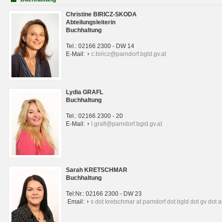
Christine BIRICZ-SKODA
Abteilungsleiterin
Buchhaltung
Tel.: 02166 2300 - DW 14
E-Mail:
c.biricz@parndorf.bgld.gv.at
Lydia GRAFL
Buchhaltung
Tel.: 02166 2300 - 20
E-Mail:
l.grafl@parndorf.bgld.gv.at
Sarah KRETSCHMAR
Buchhaltung
Tel:Nr.: 02166 2300 - DW 23
Email:
s dot kretschmar at parndorf dot bgld dot gv dot a