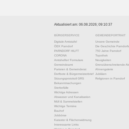
Aktualisiert am: 06.08.2026; 09:10:37
BÜRGERSERVICE
GEMEINDEPORTRAIT
Digitale Amtstafel
Unsere Gemeinde
ÖEK Parndorf
Die Geschichte Parndorf
PARNDORF HILFT
750 Jahre Parndorf
CORONA
Topothek
Amtshelfer/ Formulare
Neuigkeiten
Gemeindeamt
Grenzüberschreitende Akt
Parteien & Gemeinderat
Ahnengalerie
Dorfbote & Bürgermeisterbrief
Jubiläen
Sitzungsprotokoll GRS
Religionen in Parndorf
Bekanntmachungen
Sterbefälle
Wichtige Adressen
Abwasser und Kanalisation
Müll & Sammelstellen
Wichtige Termine
Bauhof
Jobbörse
Kataster & Flächenwidmung
Interessante Links