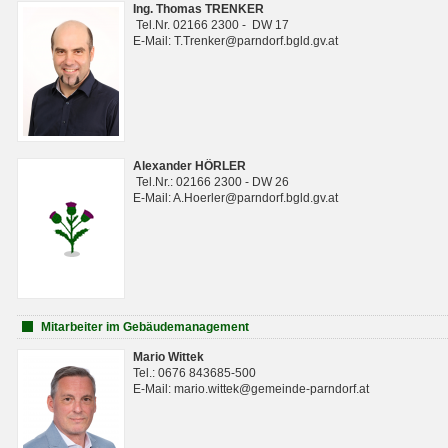
Ing. Thomas TRENKER
Tel.Nr. 02166 2300 - DW 17
E-Mail: T.Trenker@parndorf.bgld.gv.at
Alexander HÖRLER
Tel.Nr.: 02166 2300 - DW 26
E-Mail: A.Hoerler@parndorf.bgld.gv.at
Mitarbeiter im Gebäudemanagement
Mario Wittek
Tel.: 0676 843685-500
E-Mail: mario.wittek@gemeinde-parndorf.at