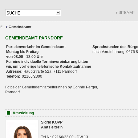
SITEMAP
CE
Gemeindeamt
GEMEINDEAMT PARNDORF
Parteienverkehr im Gemeindeamt
Sprechstunden des Bürge
Montag bis Freitag
nach Vereinbarung: 0676
von 08.00 - 12.00 Uhr
Für eine individuelle Terminvereinbarung bitten
wir, um vorherige telefonische Kontaktaufnahme
Adresse:
Hauptstraße 52a, 7111 Parndorf
Telefon:
02166/2300
Fotos der GemeindemitarbeiterInnen by Connie Perger,
Parndorf.
Amtsleitung
Sigrid KOPP
Amtsleiterin
Tel.Nr. 02166/23 00 - DW 13