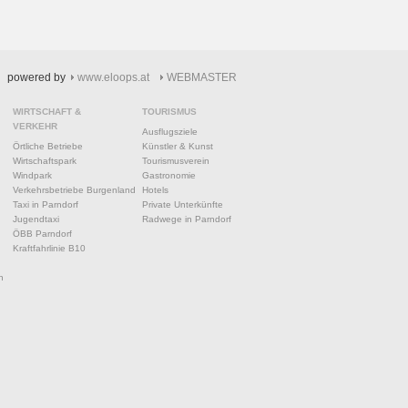
powered by
www.eloops.at
WEBMASTER
WIRTSCHAFT &
TOURISMUS
VERKEHR
Ausflugsziele
Örtliche Betriebe
Künstler & Kunst
Wirtschaftspark
Tourismusverein
Windpark
Gastronomie
Verkehrsbetriebe Burgenland
Hotels
Taxi in Parndorf
Private Unterkünfte
Jugendtaxi
Radwege in Parndorf
ÖBB Parndorf
Kraftfahrlinie B10
n