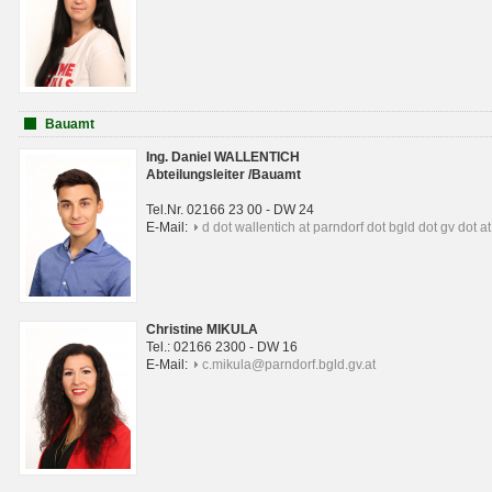
Bauamt
Ing. Daniel WALLENTICH
Abteilungsleiter /Bauamt
Tel.Nr. 02166 23 00 - DW 24
E-Mail:
d dot wallentich at parndorf dot bgld dot gv dot at
Christine MIKULA
Tel.: 02166 2300 - DW 16
E-Mail:
c.mikula@parndorf.bgld.gv.at