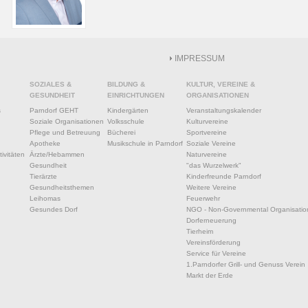
IMPRESSUM
SOZIALES &
BILDUNG &
KULTUR, VEREINE &
GESUNDHEIT
EINRICHTUNGEN
ORGANISATIONEN
s
Parndorf GEHT
Kindergärten
Veranstaltungskalender
Soziale Organisationen
Volksschule
Kulturvereine
Pflege und Betreuung
Bücherei
Sportvereine
Apotheke
Musikschule in Parndorf
Soziale Vereine
ivitäten
Ärzte/Hebammen
Naturvereine
Gesundheit
"das Wurzelwerk"
Tierärzte
Kinderfreunde Parndorf
Gesundheitsthemen
Weitere Vereine
Leihomas
Feuerwehr
Gesundes Dorf
NGO - Non-Governmental Organisatio
Dorferneuerung
Tierheim
Vereinsförderung
Service für Vereine
1.Parndorfer Grill- und Genuss Verein
Markt der Erde