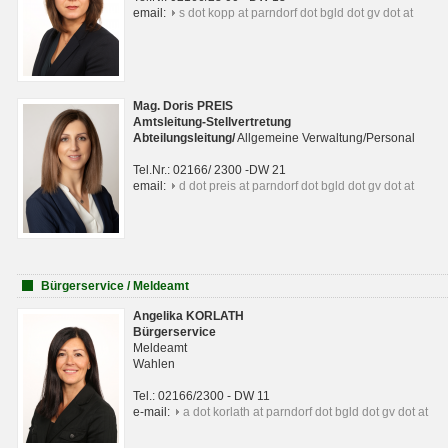
email:
s dot kopp at parndorf dot bgld dot gv dot at
Mag. Doris PREIS
Amtsleitung-Stellvertretung
Abteilungsleitun
g
/
Allgemeine Verwaltung/Personal
Tel.Nr.: 02166/ 2300 -DW 21
email:
d dot preis at parndorf dot bgld dot gv dot at
Bürgerservice / Meldeamt
Angelika KORLATH
Bürgerservice
Meldeamt
Wahlen
Tel.: 02166/2300 - DW 11
e-mail:
a dot korlath at parndorf dot bgld dot gv dot at