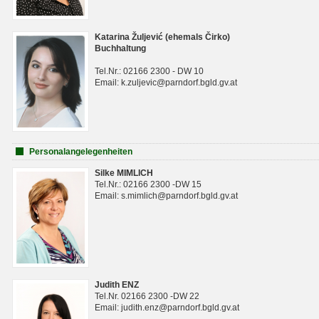
Katarina Žuljević (ehemals Čirko)
Buchhaltung
Tel.Nr.: 02166 2300 - DW 10
Email: k.zuljevic@parndorf.bgld.gv.at
Personalangelegenheiten
Silke MIMLICH
Tel.Nr.: 02166 2300 -DW 15
Email: s.mimlich@parndorf.bgld.gv.at
Judith ENZ
Tel.Nr. 02166 2300 -DW 22
Email: judith.enz@parndorf.bgld.gv.at