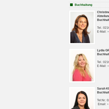
Buchhaltung
Christi
Abteilun
Buchhal
Tel.: 02
E-Mail:
Lydia G
Buchhal
Tel.: 02
E-Mail:
Sarah 
Buchhal
Tel:Nr.:
Email: