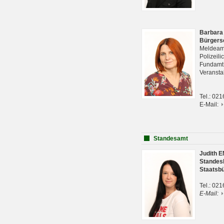
Barbara
Bürgers
Meldeam
Polizeil
Fundam
Veranst
Tel.: 02
E-Mail:
Standesamt
Judith 
Standes
Staatsb
Tel.: 02
E-Mail: