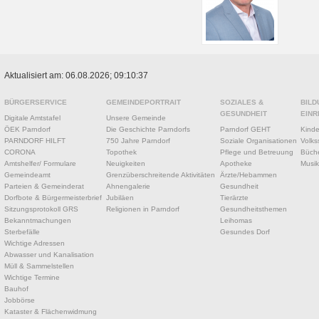
Aktualisiert am: 06.08.2026; 09:10:37
BÜRGERSERVICE
GEMEINDEPORTRAIT
SOZIALES &
BILD
GESUNDHEIT
EINR
Digitale Amtstafel
Unsere Gemeinde
ÖEK Parndorf
Die Geschichte Parndorfs
Parndorf GEHT
Kinde
PARNDORF HILFT
750 Jahre Parndorf
Soziale Organisationen
Volks
CORONA
Topothek
Pflege und Betreuung
Büche
Amtshelfer/ Formulare
Neuigkeiten
Apotheke
Musik
Gemeindeamt
Grenzüberschreitende Aktivitäten
Ärzte/Hebammen
Parteien & Gemeinderat
Ahnengalerie
Gesundheit
Dorfbote & Bürgermeisterbrief
Jubiläen
Tierärzte
Sitzungsprotokoll GRS
Religionen in Parndorf
Gesundheitsthemen
Bekanntmachungen
Leihomas
Sterbefälle
Gesundes Dorf
Wichtige Adressen
Abwasser und Kanalisation
Müll & Sammelstellen
Wichtige Termine
Bauhof
Jobbörse
Kataster & Flächenwidmung