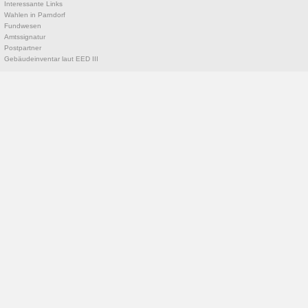
Interessante Links
Wahlen in Parndorf
Fundwesen
Amtssignatur
Postpartner
Gebäudeinventar laut EED III