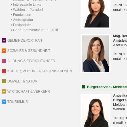
Interessante Links
Tel.Nr. 
Wahlen in Parndorf
email:
Fundwesen
Amtssignatur
Postpartner
Gebäudeinventar laut EED III
Mag. Do
GEMEINDEPORTRAIT
Amtsleit
Abteilun
SOZIALES & GESUNDHEIT
Tel.Nr.:
email:
BILDUNG & EINRICHTUNGEN
KULTUR, VEREINE & ORGANISATIONEN
UMWELT & NATUR
Bürgerservice / Meldea
WIRTSCHAFT & VERKEHR
Angelik
Bürgers
TOURISMUS
Meldeam
Wahlen
Tel.: 02
e-mail: