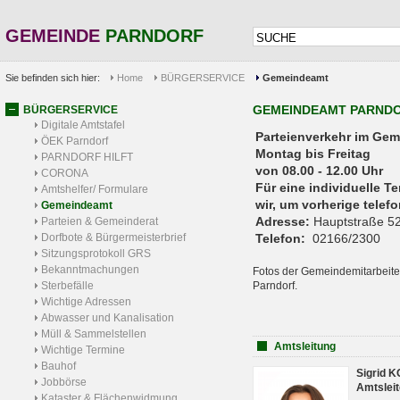
GEMEINDE
PARNDORF
Sie befinden sich hier:
Home
BÜRGERSERVICE
Gemeindeamt
GEMEINDEAMT PARND
BÜRGERSERVICE
Digitale Amtstafel
Parteienverkehr 
ÖEK Parndorf
Montag bis Freitag
PARNDORF HILFT
von 08.00 - 12.00 Uhr
CORONA
Für eine individuelle T
Amtshelfer/ Formulare
wir, um vorherige tele
Gemeindeamt
Adresse:
Hauptstraße 52
Parteien & Gemeinderat
Dorfbote & Bürgermeisterbrief
Telefon:
02166/2300
Sitzungsprotokoll GRS
Bekanntmachungen
Fotos der Gemeindemitarbeite
Sterbefälle
Parndorf.
Wichtige Adressen
Abwasser und Kanalisation
Müll & Sammelstellen
Amtsleitung
Wichtige Termine
Bauhof
Sigrid 
Jobbörse
Amtsleit
Kataster & Flächenwidmung