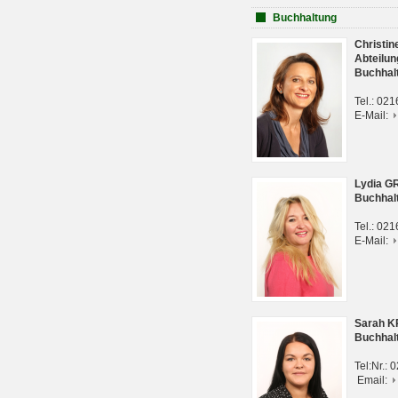
Buchhaltung
Christi
Abteilun
Buchhal
Tel.: 02
E-Mail:
Lydia G
Buchhal
Tel.: 02
E-Mail:
Sarah 
Buchhal
Tel:Nr.:
Email: