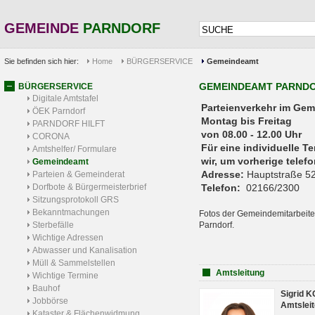
GEMEINDE
PARNDORF
Sie befinden sich hier:
Home
BÜRGERSERVICE
Gemeindeamt
GEMEINDEAMT PARND
BÜRGERSERVICE
Digitale Amtstafel
Parteienverkehr 
ÖEK Parndorf
Montag bis Freitag
PARNDORF HILFT
von 08.00 - 12.00 Uhr
CORONA
Für eine individuelle T
Amtshelfer/ Formulare
wir, um vorherige tele
Gemeindeamt
Adresse:
Hauptstraße 52
Parteien & Gemeinderat
Dorfbote & Bürgermeisterbrief
Telefon:
02166/2300
Sitzungsprotokoll GRS
Bekanntmachungen
Fotos der Gemeindemitarbeite
Sterbefälle
Parndorf.
Wichtige Adressen
Abwasser und Kanalisation
Müll & Sammelstellen
Amtsleitung
Wichtige Termine
Bauhof
Sigrid 
Jobbörse
Amtsleit
Kataster & Flächenwidmung