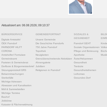
Aktualisiert am: 06.08.2026; 09:10:37
BÜRGERSERVICE
GEMEINDEPORTRAIT
SOZIALES &
BILD
GESUNDHEIT
EINR
Digitale Amtstafel
Unsere Gemeinde
ÖEK Parndorf
Die Geschichte Parndorfs
Parndorf GEHT
Kinde
PARNDORF HILFT
750 Jahre Parndorf
Soziale Organisationen
Volks
CORONA
Topothek
Pflege und Betreuung
Büche
Amtshelfer/ Formulare
Neuigkeiten
Apotheke
Musik
Gemeindeamt
Grenzüberschreitende Aktivitäten
Ärzte/Hebammen
Parteien & Gemeinderat
Ahnengalerie
Gesundheit
Dorfbote & Bürgermeisterbrief
Jubiläen
Tierärzte
Sitzungsprotokoll GRS
Religionen in Parndorf
Gesundheitsthemen
Bekanntmachungen
Leihomas
Sterbefälle
Gesundes Dorf
Wichtige Adressen
Abwasser und Kanalisation
Müll & Sammelstellen
Wichtige Termine
Bauhof
Jobbörse
Kataster & Flächenwidmung