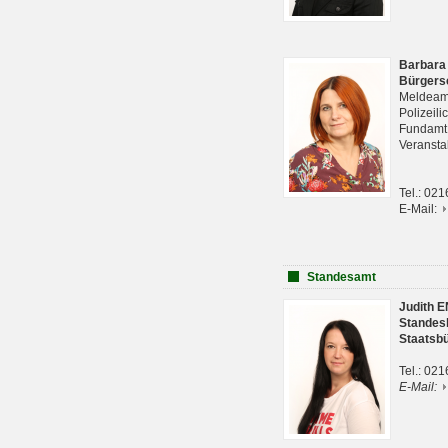
Barbara
Bürgers
Meldeam
Polizeil
Fundam
Veranst
Tel.: 02
E-Mail:
Standesamt
Judith 
Standes
Staatsb
Tel.: 02
E-Mail: