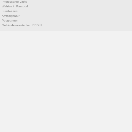
Interessante Links
Wahlen in Parndorf
Fundwesen
Amtssignatur
Postpartner
Gebäudeinventar laut EED III