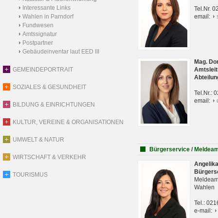
Interessante Links
Tel.Nr. 
Wahlen in Parndorf
email:
Fundwesen
Amtssignatur
Postpartner
Gebäudeinventar laut EED III
Mag. Do
GEMEINDEPORTRAIT
Amtsleit
Abteilun
SOZIALES & GESUNDHEIT
Tel.Nr.:
email:
BILDUNG & EINRICHTUNGEN
KULTUR, VEREINE & ORGANISATIONEN
UMWELT & NATUR
Bürgerservice / Meldea
WIRTSCHAFT & VERKEHR
Angelik
Bürgers
TOURISMUS
Meldeam
Wahlen
Tel.: 02
e-mail: