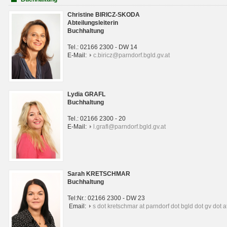
Christine BIRICZ-SKODA
Abteilungsleiterin
Buchhaltung
Tel.: 02166 2300 - DW 14
E-Mail:
c.biricz@parndorf.bgld.gv.at
Lydia GRAFL
Buchhaltung
Tel.: 02166 2300 - 20
E-Mail:
l.grafl@parndorf.bgld.gv.at
Sarah KRETSCHMAR
Buchhaltung
Tel:Nr.: 02166 2300 - DW 23
Email:
s dot kretschmar at parndorf dot bgld dot gv dot a