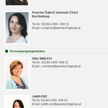
Katarina Žuljević (ehemals Čirko)
Buchhaltung
Tel.Nr.: 02166 2300 - DW 10
Email: k.zuljevic@parndorf.bgld.gv.at
Personalangelegenheiten
Silke MIMLICH
Tel.Nr.: 02166 2300 -DW 15
Email: s.mimlich@parndorf.bgld.gv.at
Judith ENZ
Tel.Nr. 02166 2300 -DW 22
Email: judith.enz@parndorf.bgld.gv.at