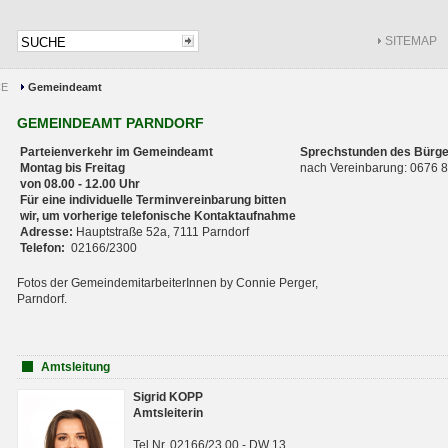
SITEMAP
CE
Gemeindeamt
GEMEINDEAMT PARNDORF
Parteienverkehr im Gemeindeamt
Sprechstunden des Bürge
Montag bis Freitag
nach Vereinbarung: 0676
von 08.00 - 12.00 Uhr
Für eine individuelle Terminvereinbarung bitten
wir, um vorherige telefonische Kontaktaufnahme
Adresse:
Hauptstraße 52a, 7111 Parndorf
Telefon:
02166/2300
Fotos der GemeindemitarbeiterInnen by Connie Perger,
Parndorf.
Amtsleitung
Sigrid KOPP
Amtsleiterin
Tel.Nr. 02166/23 00 - DW 13