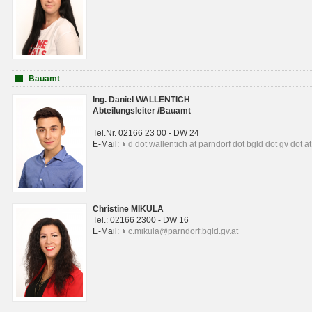
Bauamt
Ing. Daniel WALLENTICH
Abteilungsleiter /Bauamt
Tel.Nr. 02166 23 00 - DW 24
E-Mail:
d dot wallentich at parndorf dot bgld dot gv dot at
Christine MIKULA
Tel.: 02166 2300 - DW 16
E-Mail:
c.mikula@parndorf.bgld.gv.at