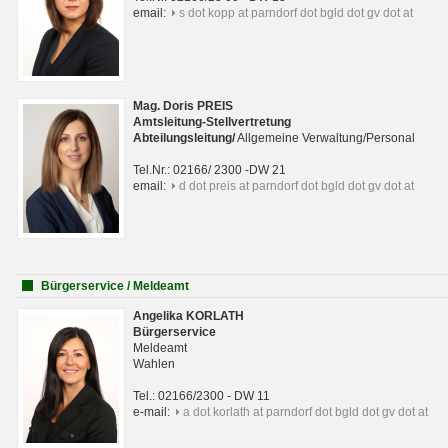
email:
s dot kopp at parndorf dot bgld dot gv dot at
Mag. Doris PREIS
Amtsleitung-Stellvertretung
Abteilungsleitun
g
/
Allgemeine Verwaltung/Personal
Tel.Nr.: 02166/ 2300 -DW 21
email:
d dot preis at parndorf dot bgld dot gv dot at
Bürgerservice / Meldeamt
Angelika KORLATH
Bürgerservice
Meldeamt
Wahlen
Tel.: 02166/2300 - DW 11
e-mail:
a dot korlath at parndorf dot bgld dot gv dot at