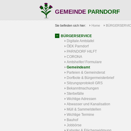
GEMEINDE
PARNDORF
Sie befinden sich hier:
Home
BÜRGERSERVI
BÜRGERSERVICE
Digitale Amtstafel
ÖEK Parndorf
PARNDORF HILFT
CORONA
Amtshelfer/ Formulare
Gemeindeamt
Parteien & Gemeinderat
Dorfbote & Bürgermeisterbrief
Sitzungsprotokoll GRS
Bekanntmachungen
Sterbefälle
Wichtige Adressen
Abwasser und Kanalisation
Müll & Sammelstellen
Wichtige Termine
Bauhof
Jobbörse
Kataster & Flächenwidmung