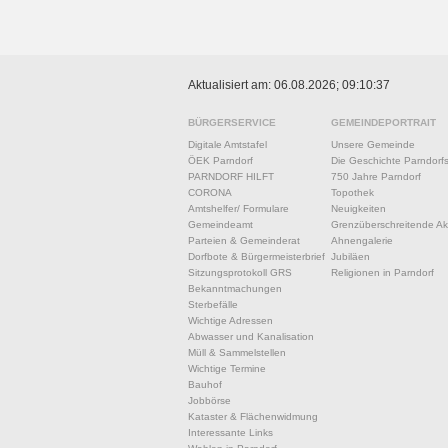
Aktualisiert am: 06.08.2026; 09:10:37
BÜRGERSERVICE
GEMEINDEPORTRAIT
Digitale Amtstafel
Unsere Gemeinde
ÖEK Parndorf
Die Geschichte Parndorf
PARNDORF HILFT
750 Jahre Parndorf
CORONA
Topothek
Amtshelfer/ Formulare
Neuigkeiten
Gemeindeamt
Grenzüberschreitende Akt
Parteien & Gemeinderat
Ahnengalerie
Dorfbote & Bürgermeisterbrief
Jubiläen
Sitzungsprotokoll GRS
Religionen in Parndorf
Bekanntmachungen
Sterbefälle
Wichtige Adressen
Abwasser und Kanalisation
Müll & Sammelstellen
Wichtige Termine
Bauhof
Jobbörse
Kataster & Flächenwidmung
Interessante Links