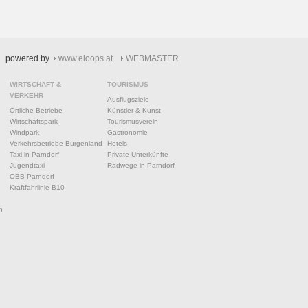
powered by
www.eloops.at
WEBMASTER
WIRTSCHAFT &
TOURISMUS
VERKEHR
Ausflugsziele
Örtliche Betriebe
Künstler & Kunst
Wirtschaftspark
Tourismusverein
Windpark
Gastronomie
Verkehrsbetriebe Burgenland
Hotels
Taxi in Parndorf
Private Unterkünfte
Jugendtaxi
Radwege in Parndorf
ÖBB Parndorf
Kraftfahrlinie B10
n