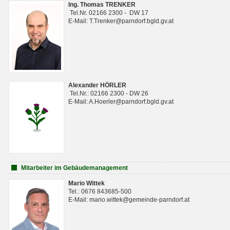
Ing. Thomas TRENKER
Tel.Nr. 02166 2300 - DW 17
E-Mail: T.Trenker@parndorf.bgld.gv.at
Alexander HÖRLER
Tel.Nr.: 02166 2300 - DW 26
E-Mail: A.Hoerler@parndorf.bgld.gv.at
Mitarbeiter im Gebäudemanagement
Mario Wittek
Tel.: 0676 843685-500
E-Mail: mario.wittek@gemeinde-parndorf.at