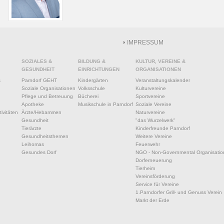
IMPRESSUM
SOZIALES &
BILDUNG &
KULTUR, VEREINE &
GESUNDHEIT
EINRICHTUNGEN
ORGANISATIONEN
s
Parndorf GEHT
Kindergärten
Veranstaltungskalender
Soziale Organisationen
Volksschule
Kulturvereine
Pflege und Betreuung
Bücherei
Sportvereine
Apotheke
Musikschule in Parndorf
Soziale Vereine
ivitäten
Ärzte/Hebammen
Naturvereine
Gesundheit
"das Wurzelwerk"
Tierärzte
Kinderfreunde Parndorf
Gesundheitsthemen
Weitere Vereine
Leihomas
Feuerwehr
Gesundes Dorf
NGO - Non-Governmental Organisatio
Dorferneuerung
Tierheim
Vereinsförderung
Service für Vereine
1.Parndorfer Grill- und Genuss Verein
Markt der Erde