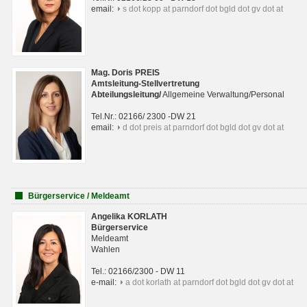
email:
s dot kopp at parndorf dot bgld dot gv dot at
Mag. Doris PREIS
Amtsleitung-Stellvertretung
Abteilungsleitun
g
/
Allgemeine Verwaltung/Personal
Tel.Nr.: 02166/ 2300 -DW 21
email:
d dot preis at parndorf dot bgld dot gv dot at
Bürgerservice / Meldeamt
Angelika KORLATH
Bürgerservice
Meldeamt
Wahlen
Tel.: 02166/2300 - DW 11
e-mail:
a dot korlath at parndorf dot bgld dot gv dot at