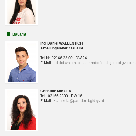
Bauamt
Ing. Daniel WALLENTICH
Abteilungsleiter /Bauamt
Tel.Nr. 02166 23 00 - DW 24
E-Mail:
d dot wallentich at parndorf dot bgld dot gv dot at
Christine MIKULA
Tel.: 02166 2300 - DW 16
E-Mail:
c.mikula@parndorf.bgld.gv.at