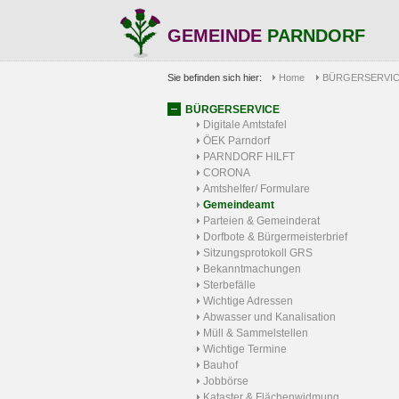
GEMEINDE
PARNDORF
Sie befinden sich hier:
Home
BÜRGERSERVI
BÜRGERSERVICE
Digitale Amtstafel
ÖEK Parndorf
PARNDORF HILFT
CORONA
Amtshelfer/ Formulare
Gemeindeamt
Parteien & Gemeinderat
Dorfbote & Bürgermeisterbrief
Sitzungsprotokoll GRS
Bekanntmachungen
Sterbefälle
Wichtige Adressen
Abwasser und Kanalisation
Müll & Sammelstellen
Wichtige Termine
Bauhof
Jobbörse
Kataster & Flächenwidmung