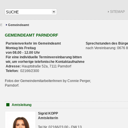
SITEMAP
CE
Gemeindeamt
GEMEINDEAMT PARNDORF
Parteienverkehr im Gemeindeamt
Sprechstunden des Bürge
Montag bis Freitag
nach Vereinbarung: 0676
von 08.00 - 12.00 Uhr
Für eine individuelle Terminvereinbarung bitten
wir, um vorherige telefonische Kontaktaufnahme
Adresse:
Hauptstraße 52a, 7111 Parndorf
Telefon:
02166/2300
Fotos der GemeindemitarbeiterInnen by Connie Perger,
Parndorf.
Amtsleitung
Sigrid KOPP
Amtsleiterin
Tel.Nr. 02166/23 00 - DW 13