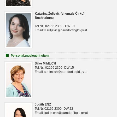
Katarina Žuljević (ehemals Čirko)
Buchhaltung
Tel.Nr.: 02166 2300 - DW 10
Email: k.zuljevic@parndorf.bgld.gv.at
Personalangelegenheiten
Silke MIMLICH
Tel.Nr.: 02166 2300 -DW 15
Email: s.mimlich@parndorf.bgld.gv.at
Judith ENZ
Tel.Nr. 02166 2300 -DW 22
Email: judith.enz@parndorf.bgld.gv.at