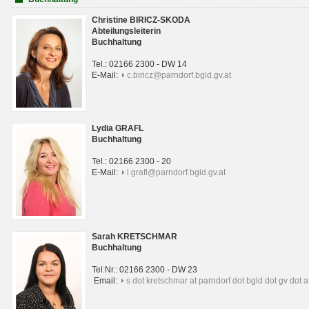
Christine BIRICZ-SKODA
Abteilungsleiterin
Buchhaltung
Tel.: 02166 2300 - DW 14
E-Mail:
c.biricz@parndorf.bgld.gv.at
Lydia GRAFL
Buchhaltung
Tel.: 02166 2300 - 20
E-Mail:
l.grafl@parndorf.bgld.gv.at
Sarah KRETSCHMAR
Buchhaltung
Tel:Nr.: 02166 2300 - DW 23
Email:
s dot kretschmar at parndorf dot bgld dot gv dot a