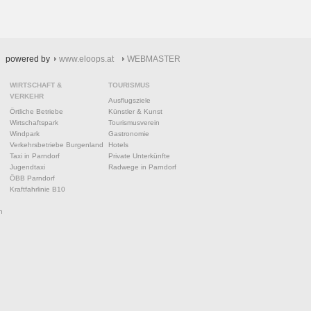
powered by
www.eloops.at
WEBMASTER
WIRTSCHAFT &
TOURISMUS
VERKEHR
Ausflugsziele
Örtliche Betriebe
Künstler & Kunst
Wirtschaftspark
Tourismusverein
Windpark
Gastronomie
Verkehrsbetriebe Burgenland
Hotels
Taxi in Parndorf
Private Unterkünfte
Jugendtaxi
Radwege in Parndorf
ÖBB Parndorf
Kraftfahrlinie B10
n