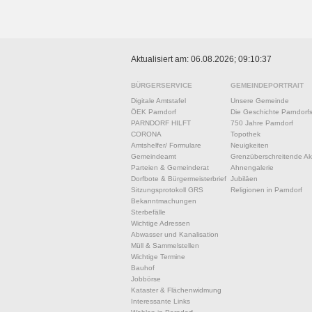
Aktualisiert am: 06.08.2026; 09:10:37
BÜRGERSERVICE
GEMEINDEPORTRAIT
Digitale Amtstafel
Unsere Gemeinde
ÖEK Parndorf
Die Geschichte Parndorf
PARNDORF HILFT
750 Jahre Parndorf
CORONA
Topothek
Amtshelfer/ Formulare
Neuigkeiten
Gemeindeamt
Grenzüberschreitende Akt
Parteien & Gemeinderat
Ahnengalerie
Dorfbote & Bürgermeisterbrief
Jubiläen
Sitzungsprotokoll GRS
Religionen in Parndorf
Bekanntmachungen
Sterbefälle
Wichtige Adressen
Abwasser und Kanalisation
Müll & Sammelstellen
Wichtige Termine
Bauhof
Jobbörse
Kataster & Flächenwidmung
Interessante Links