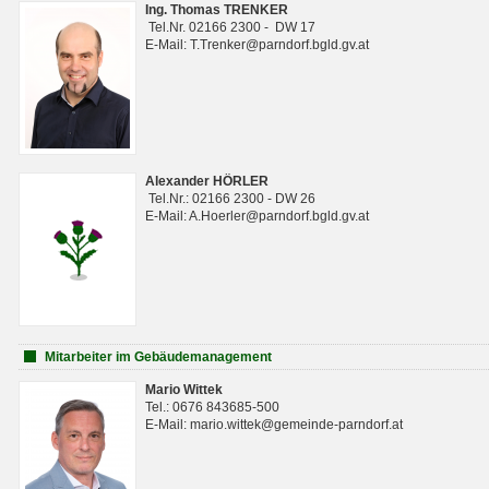
Ing. Thomas TRENKER
Tel.Nr. 02166 2300 - DW 17
E-Mail: T.Trenker@parndorf.bgld.gv.at
Alexander HÖRLER
Tel.Nr.: 02166 2300 - DW 26
E-Mail: A.Hoerler@parndorf.bgld.gv.at
Mitarbeiter im Gebäudemanagement
Mario Wittek
Tel.: 0676 843685-500
E-Mail: mario.wittek@gemeinde-parndorf.at