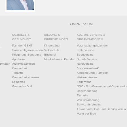
IMPRESSUM
SOZIALES &
BILDUNG &
KULTUR, VEREINE &
GESUNDHEIT
EINRICHTUNGEN
ORGANISATIONEN
s
Parndorf GEHT
Kindergärten
Veranstaltungskalender
Soziale Organisationen
Volksschule
Kulturvereine
Pflege und Betreuung
Bücherei
Sportvereine
Apotheke
Musikschule in Parndorf
Soziale Vereine
ivitäten
Ärzte/Hebammen
Naturvereine
Gesundheit
"das Wurzelwerk"
Tierärzte
Kinderfreunde Parndorf
Gesundheitsthemen
Weitere Vereine
Leihomas
Feuerwehr
Gesundes Dorf
NGO - Non-Governmental Organisatio
Dorferneuerung
Tierheim
Vereinsförderung
Service für Vereine
1.Parndorfer Grill- und Genuss Verein
Markt der Erde