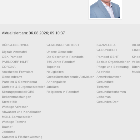
Aktualisiert am: 06.08.2026; 09:10:37
BÜRGERSERVICE
GEMEINDEPORTRAIT
SOZIALES &
BILD
GESUNDHEIT
EINR
Digitale Amtstafel
Unsere Gemeinde
ÖEK Parndorf
Die Geschichte Parndorfs
Parndorf GEHT
Kinde
PARNDORF HILFT
750 Jahre Parndorf
Soziale Organisationen
Volks
CORONA
Topothek
Pflege und Betreuung
Büche
Amtshelfer/ Formulare
Neuigkeiten
Apotheke
Musik
Gemeindeamt
Grenzüberschreitende Aktivitäten
Ärzte/Hebammen
Parteien & Gemeinderat
Ahnengalerie
Gesundheit
Dorfbote & Bürgermeisterbrief
Jubiläen
Tierärzte
Sitzungsprotokoll GRS
Religionen in Parndorf
Gesundheitsthemen
Bekanntmachungen
Leihomas
Sterbefälle
Gesundes Dorf
Wichtige Adressen
Abwasser und Kanalisation
Müll & Sammelstellen
Wichtige Termine
Bauhof
Jobbörse
Kataster & Flächenwidmung