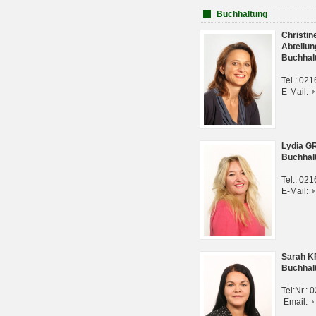
Buchhaltung
Christi
Abteilun
Buchhal
Tel.: 02
E-Mail:
Lydia G
Buchhal
Tel.: 02
E-Mail:
Sarah 
Buchhal
Tel:Nr.:
Email: