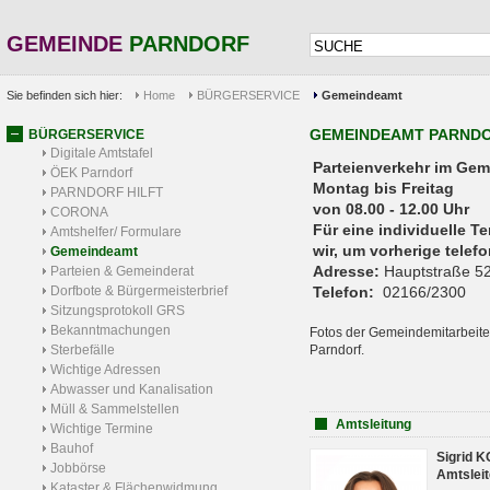
GEMEINDE
PARNDORF
Sie befinden sich hier:
Home
BÜRGERSERVICE
Gemeindeamt
GEMEINDEAMT PARND
BÜRGERSERVICE
Digitale Amtstafel
Parteienverkehr 
ÖEK Parndorf
Montag bis Freitag
PARNDORF HILFT
von 08.00 - 12.00 Uhr
CORONA
Für eine individuelle T
Amtshelfer/ Formulare
wir, um vorherige tele
Gemeindeamt
Adresse:
Hauptstraße 52
Parteien & Gemeinderat
Dorfbote & Bürgermeisterbrief
Telefon:
02166/2300
Sitzungsprotokoll GRS
Bekanntmachungen
Fotos der Gemeindemitarbeite
Sterbefälle
Parndorf.
Wichtige Adressen
Abwasser und Kanalisation
Müll & Sammelstellen
Amtsleitung
Wichtige Termine
Bauhof
Sigrid 
Jobbörse
Amtsleit
Kataster & Flächenwidmung