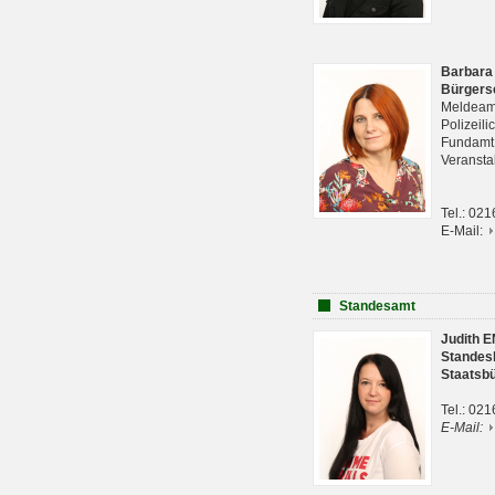
Barbara
Bürgers
Meldeam
Polizeil
Fundam
Veranst
Tel.: 02
E-Mail:
Standesamt
Judith 
Standes
Staatsb
Tel.: 02
E-Mail: