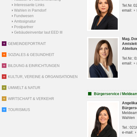
Interessante Links
Tel.Nr. 
Wahlen in Parndorf
email:
Fundwesen
Amtssignatur
Postpartner
Gebäudeinventar laut EED III
Mag. Do
GEMEINDEPORTRAIT
Amtsleit
Abteilun
SOZIALES & GESUNDHEIT
Tel.Nr.:
email:
BILDUNG & EINRICHTUNGEN
KULTUR, VEREINE & ORGANISATIONEN
UMWELT & NATUR
Bürgerservice / Meldea
WIRTSCHAFT & VERKEHR
Angelik
Bürgers
TOURISMUS
Meldeam
Wahlen
Tel.: 02
e-mail: