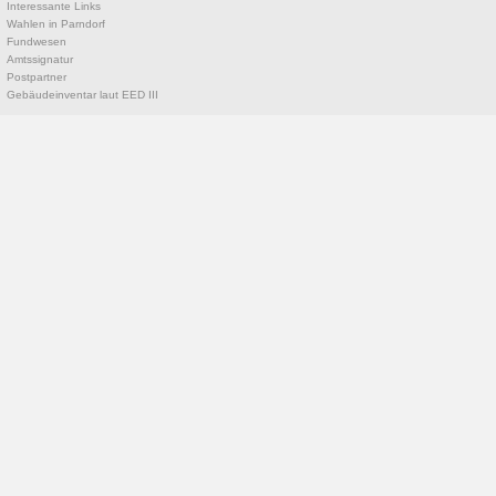
Interessante Links
Wahlen in Parndorf
Fundwesen
Amtssignatur
Postpartner
Gebäudeinventar laut EED III