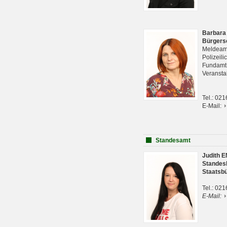
Barbara
Bürgers
Meldeam
Polizeil
Fundam
Veranst
Tel.: 02
E-Mail:
Standesamt
Judith 
Standes
Staatsb
Tel.: 02
E-Mail: