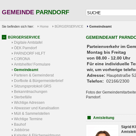
GEMEINDE
PARNDORF
Sie befinden sich hier:
Home
BÜRGERSERVICE
Gemeindeamt
GEMEINDEAMT PARND
BÜRGERSERVICE
Digitale Amtstafel
Parteienverkehr 
ÖEK Parndorf
Montag bis Freitag
PARNDORF HILFT
von 08.00 - 12.00 Uhr
CORONA
Für eine individuelle T
Amtshelfer/ Formulare
wir, um vorherige tele
Gemeindeamt
Adresse:
Hauptstraße 52
Parteien & Gemeinderat
Dorfbote & Bürgermeisterbrief
Telefon:
02166/2300
Sitzungsprotokoll GRS
Bekanntmachungen
Fotos der Gemeindemitarbeite
Sterbefälle
Parndorf.
Wichtige Adressen
Abwasser und Kanalisation
Müll & Sammelstellen
Amtsleitung
Wichtige Termine
Bauhof
Sigrid 
Jobbörse
Amtsleit
Kataster & Flächenwidmung