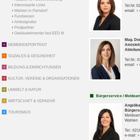
Interessante Links
Tel.Nr. 
Wahlen in Parndorf
email:
Fundwesen
Amtssignatur
Postpartner
Gebäudeinventar laut EED III
Mag. Do
GEMEINDEPORTRAIT
Amtsleit
Abteilun
SOZIALES & GESUNDHEIT
Tel.Nr.:
email:
BILDUNG & EINRICHTUNGEN
KULTUR, VEREINE & ORGANISATIONEN
UMWELT & NATUR
Bürgerservice / Meldea
WIRTSCHAFT & VERKEHR
Angelik
Bürgers
TOURISMUS
Meldeam
Wahlen
Tel.: 02
e-mail: