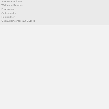
Interessante Links
Wahlen in Parndorf
Fundwesen
Amtssignatur
Postpartner
Gebäudeinventar laut EED III