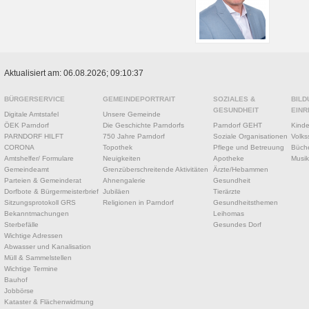
Aktualisiert am: 06.08.2026; 09:10:37
BÜRGERSERVICE
GEMEINDEPORTRAIT
SOZIALES &
BILD
GESUNDHEIT
EINR
Digitale Amtstafel
Unsere Gemeinde
ÖEK Parndorf
Die Geschichte Parndorfs
Parndorf GEHT
Kinde
PARNDORF HILFT
750 Jahre Parndorf
Soziale Organisationen
Volks
CORONA
Topothek
Pflege und Betreuung
Büche
Amtshelfer/ Formulare
Neuigkeiten
Apotheke
Musik
Gemeindeamt
Grenzüberschreitende Aktivitäten
Ärzte/Hebammen
Parteien & Gemeinderat
Ahnengalerie
Gesundheit
Dorfbote & Bürgermeisterbrief
Jubiläen
Tierärzte
Sitzungsprotokoll GRS
Religionen in Parndorf
Gesundheitsthemen
Bekanntmachungen
Leihomas
Sterbefälle
Gesundes Dorf
Wichtige Adressen
Abwasser und Kanalisation
Müll & Sammelstellen
Wichtige Termine
Bauhof
Jobbörse
Kataster & Flächenwidmung