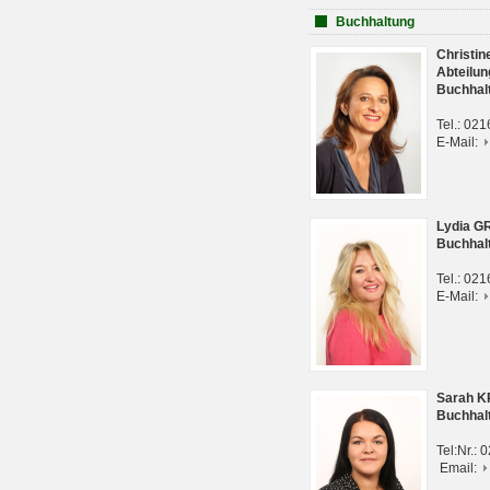
Buchhaltung
Christi
Abteilun
Buchhal
Tel.: 02
E-Mail:
Lydia G
Buchhal
Tel.: 02
E-Mail:
Sarah 
Buchhal
Tel:Nr.:
Email: