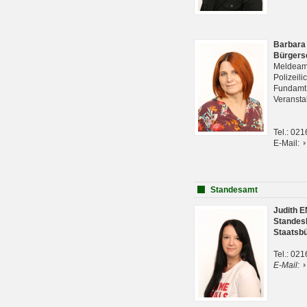
Barbara
Bürgers
Meldeam
Polizeil
Fundam
Veranst
Tel.: 02
E-Mail:
Standesamt
Judith 
Standes
Staatsb
Tel.: 02
E-Mail: