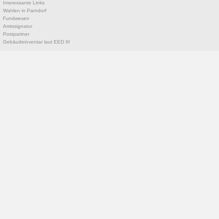
Interessante Links
Wahlen in Parndorf
Fundwesen
Amtssignatur
Postpartner
Gebäudeinventar laut EED III