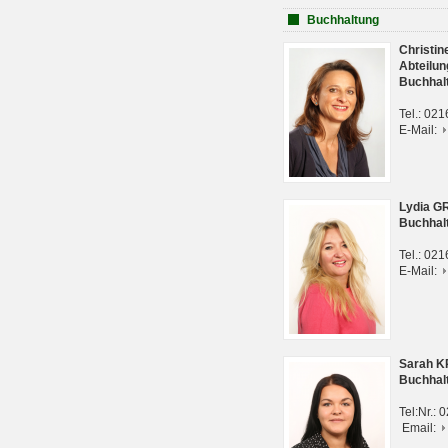
Buchhaltung
Christi
Abteilun
Buchhal
Tel.: 02
E-Mail:
Lydia G
Buchhal
Tel.: 02
E-Mail:
Sarah 
Buchhal
Tel:Nr.:
Email: