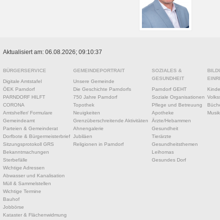
Aktualisiert am: 06.08.2026; 09:10:37
BÜRGERSERVICE
GEMEINDEPORTRAIT
SOZIALES &
BILD
GESUNDHEIT
EINR
Digitale Amtstafel
Unsere Gemeinde
ÖEK Parndorf
Die Geschichte Parndorfs
Parndorf GEHT
Kinde
PARNDORF HILFT
750 Jahre Parndorf
Soziale Organisationen
Volks
CORONA
Topothek
Pflege und Betreuung
Büche
Amtshelfer/ Formulare
Neuigkeiten
Apotheke
Musik
Gemeindeamt
Grenzüberschreitende Aktivitäten
Ärzte/Hebammen
Parteien & Gemeinderat
Ahnengalerie
Gesundheit
Dorfbote & Bürgermeisterbrief
Jubiläen
Tierärzte
Sitzungsprotokoll GRS
Religionen in Parndorf
Gesundheitsthemen
Bekanntmachungen
Leihomas
Sterbefälle
Gesundes Dorf
Wichtige Adressen
Abwasser und Kanalisation
Müll & Sammelstellen
Wichtige Termine
Bauhof
Jobbörse
Kataster & Flächenwidmung