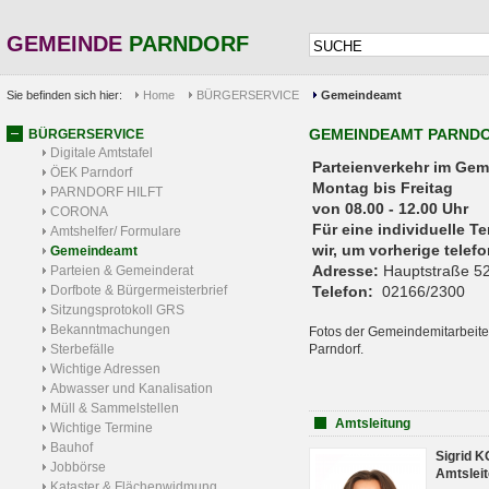
GEMEINDE
PARNDORF
Sie befinden sich hier:
Home
BÜRGERSERVICE
Gemeindeamt
GEMEINDEAMT PARND
BÜRGERSERVICE
Digitale Amtstafel
Parteienverkehr 
ÖEK Parndorf
Montag bis Freitag
PARNDORF HILFT
von 08.00 - 12.00 Uhr
CORONA
Für eine individuelle T
Amtshelfer/ Formulare
wir, um vorherige tele
Gemeindeamt
Adresse:
Hauptstraße 52
Parteien & Gemeinderat
Dorfbote & Bürgermeisterbrief
Telefon:
02166/2300
Sitzungsprotokoll GRS
Bekanntmachungen
Fotos der Gemeindemitarbeite
Sterbefälle
Parndorf.
Wichtige Adressen
Abwasser und Kanalisation
Müll & Sammelstellen
Amtsleitung
Wichtige Termine
Bauhof
Sigrid 
Jobbörse
Amtsleit
Kataster & Flächenwidmung