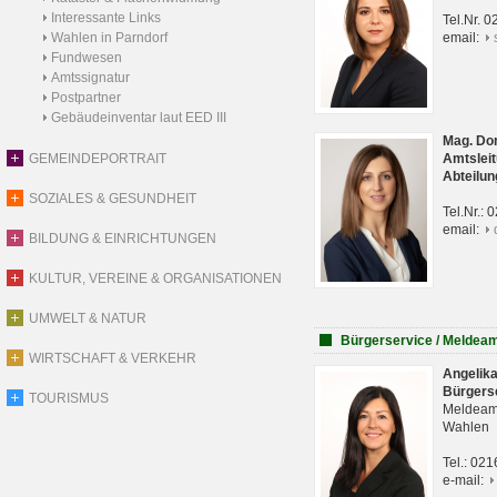
Interessante Links
Tel.Nr. 
Wahlen in Parndorf
email:
Fundwesen
Amtssignatur
Postpartner
Gebäudeinventar laut EED III
Mag. Do
GEMEINDEPORTRAIT
Amtsleit
Abteilun
SOZIALES & GESUNDHEIT
Tel.Nr.:
email:
BILDUNG & EINRICHTUNGEN
KULTUR, VEREINE & ORGANISATIONEN
UMWELT & NATUR
Bürgerservice / Meldea
WIRTSCHAFT & VERKEHR
Angelik
Bürgers
TOURISMUS
Meldeam
Wahlen
Tel.: 02
e-mail: