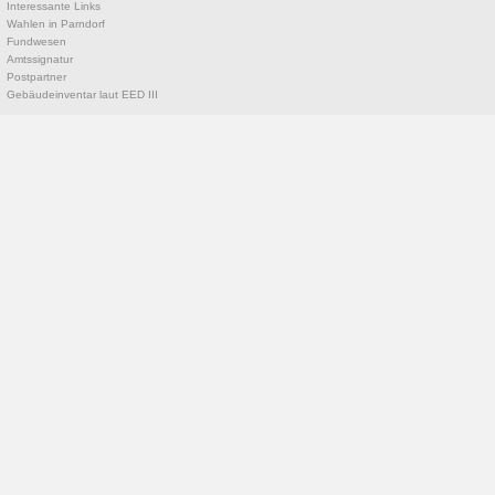
Interessante Links
Wahlen in Parndorf
Fundwesen
Amtssignatur
Postpartner
Gebäudeinventar laut EED III