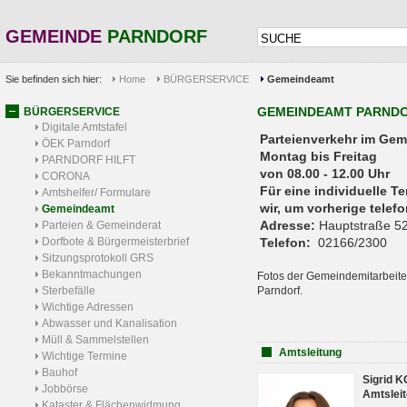
GEMEINDE
PARNDORF
Sie befinden sich hier:
Home
BÜRGERSERVICE
Gemeindeamt
GEMEINDEAMT PARND
BÜRGERSERVICE
Digitale Amtstafel
Parteienverkehr 
ÖEK Parndorf
Montag bis Freitag
PARNDORF HILFT
von 08.00 - 12.00 Uhr
CORONA
Für eine individuelle T
Amtshelfer/ Formulare
wir, um vorherige tele
Gemeindeamt
Adresse:
Hauptstraße 52
Parteien & Gemeinderat
Dorfbote & Bürgermeisterbrief
Telefon:
02166/2300
Sitzungsprotokoll GRS
Bekanntmachungen
Fotos der Gemeindemitarbeite
Sterbefälle
Parndorf.
Wichtige Adressen
Abwasser und Kanalisation
Müll & Sammelstellen
Amtsleitung
Wichtige Termine
Bauhof
Sigrid 
Jobbörse
Amtsleit
Kataster & Flächenwidmung