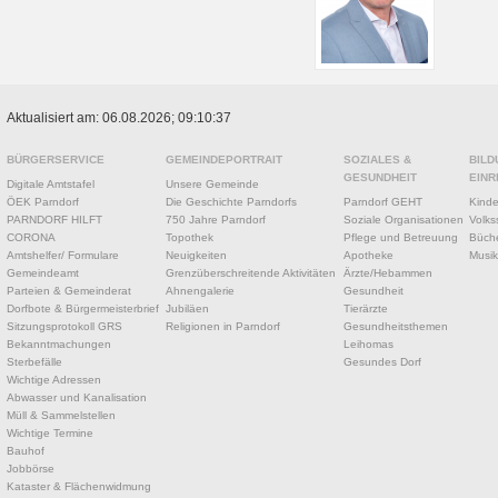
Aktualisiert am: 06.08.2026; 09:10:37
BÜRGERSERVICE
GEMEINDEPORTRAIT
SOZIALES &
BILD
GESUNDHEIT
EINR
Digitale Amtstafel
Unsere Gemeinde
ÖEK Parndorf
Die Geschichte Parndorfs
Parndorf GEHT
Kinde
PARNDORF HILFT
750 Jahre Parndorf
Soziale Organisationen
Volks
CORONA
Topothek
Pflege und Betreuung
Büche
Amtshelfer/ Formulare
Neuigkeiten
Apotheke
Musik
Gemeindeamt
Grenzüberschreitende Aktivitäten
Ärzte/Hebammen
Parteien & Gemeinderat
Ahnengalerie
Gesundheit
Dorfbote & Bürgermeisterbrief
Jubiläen
Tierärzte
Sitzungsprotokoll GRS
Religionen in Parndorf
Gesundheitsthemen
Bekanntmachungen
Leihomas
Sterbefälle
Gesundes Dorf
Wichtige Adressen
Abwasser und Kanalisation
Müll & Sammelstellen
Wichtige Termine
Bauhof
Jobbörse
Kataster & Flächenwidmung