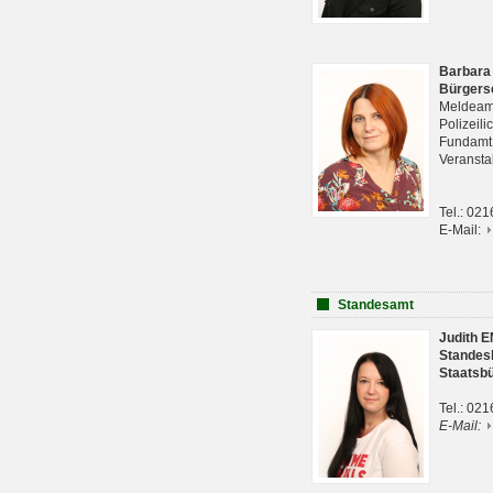
Barbara
Bürgers
Meldeam
Polizeil
Fundam
Veranst
Tel.: 02
E-Mail:
Standesamt
Judith 
Standes
Staatsb
Tel.: 02
E-Mail: