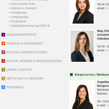
Interessante Links
Tel.Nr. 
Wahlen in Parndorf
email:
Fundwesen
Amtssignatur
Postpartner
Gebäudeinventar laut EED III
Mag. Do
GEMEINDEPORTRAIT
Amtsleit
Abteilun
SOZIALES & GESUNDHEIT
Tel.Nr.:
email:
BILDUNG & EINRICHTUNGEN
KULTUR, VEREINE & ORGANISATIONEN
UMWELT & NATUR
Bürgerservice / Meldea
WIRTSCHAFT & VERKEHR
Angelik
Bürgers
TOURISMUS
Meldeam
Wahlen
Tel.: 02
e-mail: