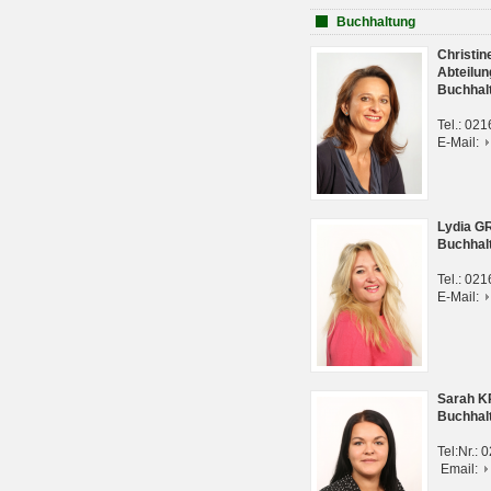
Buchhaltung
Christi
Abteilun
Buchhal
Tel.: 02
E-Mail:
Lydia G
Buchhal
Tel.: 02
E-Mail:
Sarah 
Buchhal
Tel:Nr.:
Email: