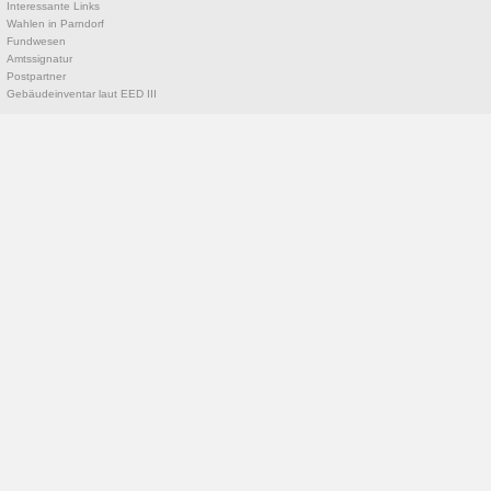
Interessante Links
Wahlen in Parndorf
Fundwesen
Amtssignatur
Postpartner
Gebäudeinventar laut EED III