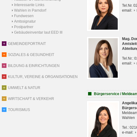
Interessante Links
Tel.Nr. 
Wahlen in Parndorf
email:
Fundwesen
Amtssignatur
Postpartner
Gebäudeinventar laut EED III
Mag. Do
GEMEINDEPORTRAIT
Amtsleit
Abteilun
SOZIALES & GESUNDHEIT
Tel.Nr.:
email:
BILDUNG & EINRICHTUNGEN
KULTUR, VEREINE & ORGANISATIONEN
UMWELT & NATUR
Bürgerservice / Meldea
WIRTSCHAFT & VERKEHR
Angelik
Bürgers
TOURISMUS
Meldeam
Wahlen
Tel.: 02
e-mail: