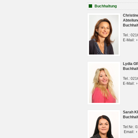
Buchhaltung
Christi
Abteilun
Buchhal
Tel.: 02
E-Mail:
Lydia G
Buchhal
Tel.: 02
E-Mail:
Sarah 
Buchhal
Tel:Nr.:
Email: