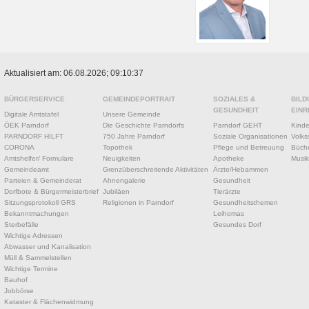
Aktualisiert am: 06.08.2026; 09:10:37
BÜRGERSERVICE
GEMEINDEPORTRAIT
SOZIALES &
BILD
GESUNDHEIT
EINR
Digitale Amtstafel
Unsere Gemeinde
ÖEK Parndorf
Die Geschichte Parndorfs
Parndorf GEHT
Kinde
PARNDORF HILFT
750 Jahre Parndorf
Soziale Organisationen
Volks
CORONA
Topothek
Pflege und Betreuung
Büche
Amtshelfer/ Formulare
Neuigkeiten
Apotheke
Musik
Gemeindeamt
Grenzüberschreitende Aktivitäten
Ärzte/Hebammen
Parteien & Gemeinderat
Ahnengalerie
Gesundheit
Dorfbote & Bürgermeisterbrief
Jubiläen
Tierärzte
Sitzungsprotokoll GRS
Religionen in Parndorf
Gesundheitsthemen
Bekanntmachungen
Leihomas
Sterbefälle
Gesundes Dorf
Wichtige Adressen
Abwasser und Kanalisation
Müll & Sammelstellen
Wichtige Termine
Bauhof
Jobbörse
Kataster & Flächenwidmung