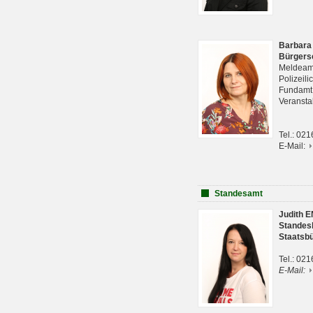
Barbara
Bürgers
Meldeam
Polizeil
Fundam
Veranst
Tel.: 02
E-Mail:
Standesamt
Judith 
Standes
Staatsb
Tel.: 02
E-Mail: