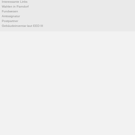
Interessante Links
Wahlen in Parndorf
Fundwesen
Amtssignatur
Postpartner
Gebäudeinventar laut EED III