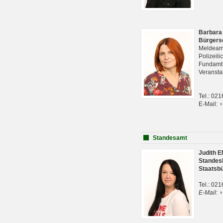
Barbara
Bürgers
Meldeam
Polizeil
Fundam
Veranst
Tel.: 02
E-Mail:
Standesamt
Judith 
Standes
Staatsb
Tel.: 02
E-Mail: