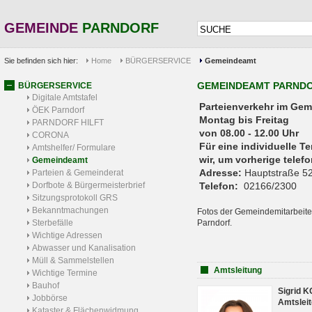
GEMEINDE
PARNDORF
Sie befinden sich hier:
Home
BÜRGERSERVICE
Gemeindeamt
GEMEINDEAMT PARND
BÜRGERSERVICE
Digitale Amtstafel
Parteienverkehr 
ÖEK Parndorf
Montag bis Freitag
PARNDORF HILFT
von 08.00 - 12.00 Uhr
CORONA
Für eine individuelle T
Amtshelfer/ Formulare
wir, um vorherige tele
Gemeindeamt
Adresse:
Hauptstraße 52
Parteien & Gemeinderat
Dorfbote & Bürgermeisterbrief
Telefon:
02166/2300
Sitzungsprotokoll GRS
Bekanntmachungen
Fotos der Gemeindemitarbeite
Sterbefälle
Parndorf.
Wichtige Adressen
Abwasser und Kanalisation
Müll & Sammelstellen
Amtsleitung
Wichtige Termine
Bauhof
Sigrid 
Jobbörse
Amtsleit
Kataster & Flächenwidmung