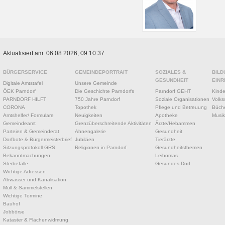
Aktualisiert am: 06.08.2026; 09:10:37
BÜRGERSERVICE
GEMEINDEPORTRAIT
SOZIALES &
BILD
GESUNDHEIT
EINR
Digitale Amtstafel
Unsere Gemeinde
ÖEK Parndorf
Die Geschichte Parndorfs
Parndorf GEHT
Kinde
PARNDORF HILFT
750 Jahre Parndorf
Soziale Organisationen
Volks
CORONA
Topothek
Pflege und Betreuung
Büche
Amtshelfer/ Formulare
Neuigkeiten
Apotheke
Musik
Gemeindeamt
Grenzüberschreitende Aktivitäten
Ärzte/Hebammen
Parteien & Gemeinderat
Ahnengalerie
Gesundheit
Dorfbote & Bürgermeisterbrief
Jubiläen
Tierärzte
Sitzungsprotokoll GRS
Religionen in Parndorf
Gesundheitsthemen
Bekanntmachungen
Leihomas
Sterbefälle
Gesundes Dorf
Wichtige Adressen
Abwasser und Kanalisation
Müll & Sammelstellen
Wichtige Termine
Bauhof
Jobbörse
Kataster & Flächenwidmung