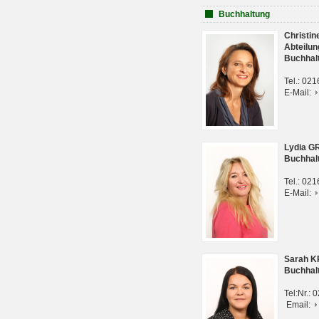
Buchhaltung
Christi
Abteilun
Buchhal
Tel.: 02
E-Mail:
Lydia G
Buchhal
Tel.: 02
E-Mail:
Sarah 
Buchhal
Tel:Nr.:
Email: