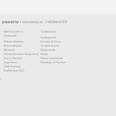
powered by
www.eloops.at
WEBMASTER
WIRTSCHAFT &
TOURISMUS
VERKEHR
Ausflugsziele
Örtliche Betriebe
Künstler & Kunst
Wirtschaftspark
Tourismusverein
Windpark
Gastronomie
Verkehrsbetriebe Burgenland
Hotels
Taxi in Parndorf
Private Unterkünfte
Jugendtaxi
Radwege in Parndorf
ÖBB Parndorf
Kraftfahrlinie B10
n