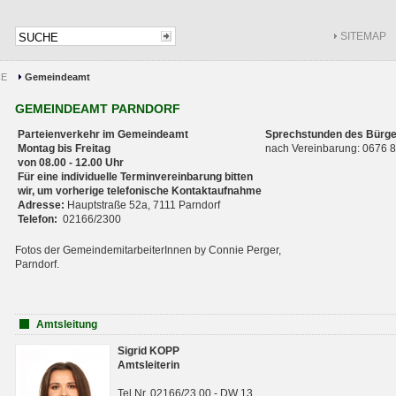
SITEMAP
CE
Gemeindeamt
GEMEINDEAMT PARNDORF
Parteienverkehr im Gemeindeamt
Sprechstunden des Bürge
Montag bis Freitag
nach Vereinbarung: 0676
von 08.00 - 12.00 Uhr
Für eine individuelle Terminvereinbarung bitten
wir, um vorherige telefonische Kontaktaufnahme
Adresse:
Hauptstraße 52a, 7111 Parndorf
Telefon:
02166/2300
Fotos der GemeindemitarbeiterInnen by Connie Perger,
Parndorf.
Amtsleitung
Sigrid KOPP
Amtsleiterin
Tel.Nr. 02166/23 00 - DW 13