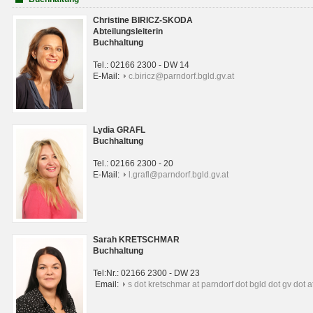
Christine BIRICZ-SKODA
Abteilungsleiterin
Buchhaltung
Tel.: 02166 2300 - DW 14
E-Mail:
c.biricz@parndorf.bgld.gv.at
Lydia GRAFL
Buchhaltung
Tel.: 02166 2300 - 20
E-Mail:
l.grafl@parndorf.bgld.gv.at
Sarah KRETSCHMAR
Buchhaltung
Tel:Nr.: 02166 2300 - DW 23
Email:
s dot kretschmar at parndorf dot bgld dot gv dot a