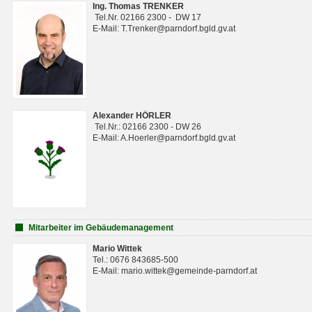
Ing. Thomas TRENKER
Tel.Nr. 02166 2300 - DW 17
E-Mail: T.Trenker@parndorf.bgld.gv.at
Alexander HÖRLER
Tel.Nr.: 02166 2300 - DW 26
E-Mail: A.Hoerler@parndorf.bgld.gv.at
Mitarbeiter im Gebäudemanagement
Mario Wittek
Tel.: 0676 843685-500
E-Mail: mario.wittek@gemeinde-parndorf.at