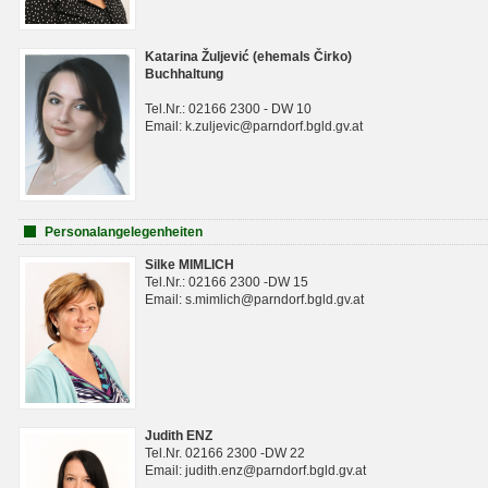
Katarina Žuljević (ehemals Čirko)
Buchhaltung
Tel.Nr.: 02166 2300 - DW 10
Email: k.zuljevic@parndorf.bgld.gv.at
Personalangelegenheiten
Silke MIMLICH
Tel.Nr.: 02166 2300 -DW 15
Email: s.mimlich@parndorf.bgld.gv.at
Judith ENZ
Tel.Nr. 02166 2300 -DW 22
Email: judith.enz@parndorf.bgld.gv.at