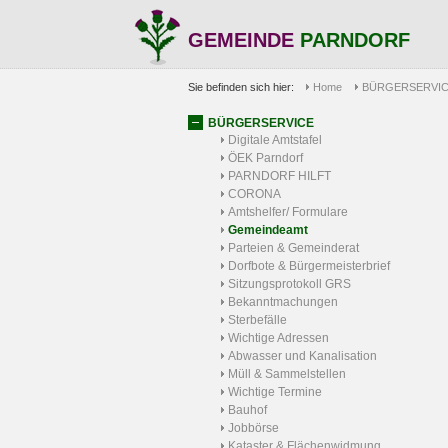
GEMEINDE
PARNDORF
Sie befinden sich hier:
Home
BÜRGERSERVI
BÜRGERSERVICE
Digitale Amtstafel
ÖEK Parndorf
PARNDORF HILFT
CORONA
Amtshelfer/ Formulare
Gemeindeamt
Parteien & Gemeinderat
Dorfbote & Bürgermeisterbrief
Sitzungsprotokoll GRS
Bekanntmachungen
Sterbefälle
Wichtige Adressen
Abwasser und Kanalisation
Müll & Sammelstellen
Wichtige Termine
Bauhof
Jobbörse
Kataster & Flächenwidmung