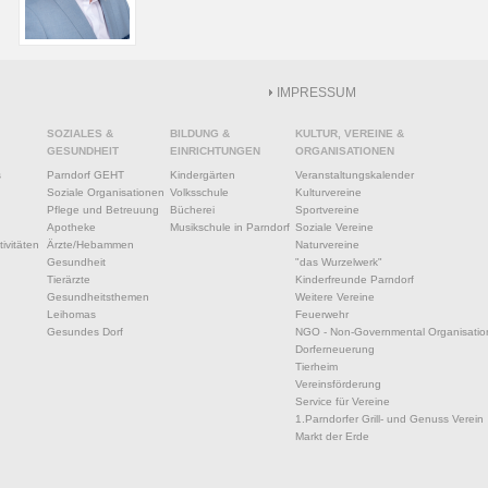
IMPRESSUM
SOZIALES &
BILDUNG &
KULTUR, VEREINE &
GESUNDHEIT
EINRICHTUNGEN
ORGANISATIONEN
s
Parndorf GEHT
Kindergärten
Veranstaltungskalender
Soziale Organisationen
Volksschule
Kulturvereine
Pflege und Betreuung
Bücherei
Sportvereine
Apotheke
Musikschule in Parndorf
Soziale Vereine
ivitäten
Ärzte/Hebammen
Naturvereine
Gesundheit
"das Wurzelwerk"
Tierärzte
Kinderfreunde Parndorf
Gesundheitsthemen
Weitere Vereine
Leihomas
Feuerwehr
Gesundes Dorf
NGO - Non-Governmental Organisatio
Dorferneuerung
Tierheim
Vereinsförderung
Service für Vereine
1.Parndorfer Grill- und Genuss Verein
Markt der Erde