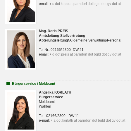
email:
s dot kopp at parndorf dot bgld dot gv dot at
Mag. Doris PREIS
Amtsleitung-Stellvertretung
Abteilungsleitun
g
/
Allgemeine Verwaltung/Personal
Tel.Nr.: 02166/ 2300 -DW 21
email:
d dot preis at parndorf dot bgld dot gv dot at
Bürgerservice / Meldeamt
Angelika KORLATH
Bürgerservice
Meldeamt
Wahlen
Tel.: 02166/2300 - DW 11
e-mail:
a dot korlath at parndorf dot bgld dot gv dot at