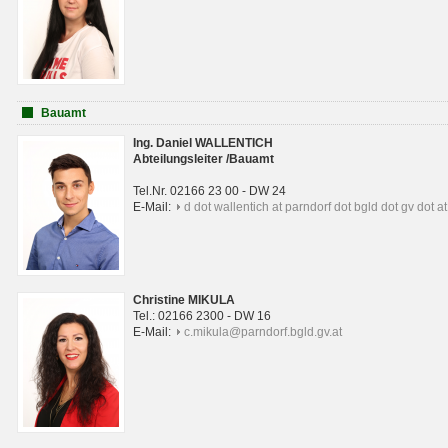
Bauamt
Ing. Daniel WALLENTICH
Abteilungsleiter /Bauamt
Tel.Nr. 02166 23 00 - DW 24
E-Mail:
d dot wallentich at parndorf dot bgld dot gv dot at
Christine MIKULA
Tel.: 02166 2300 - DW 16
E-Mail:
c.mikula@parndorf.bgld.gv.at