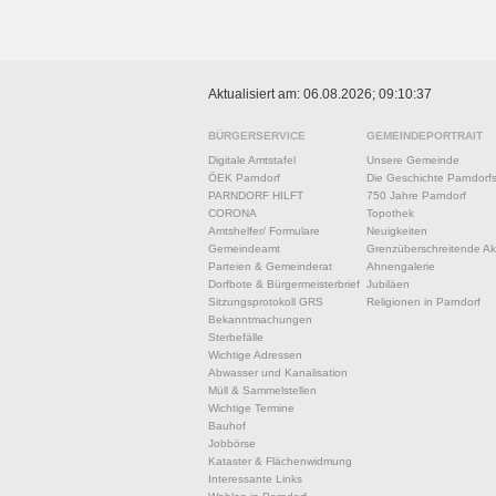
Aktualisiert am: 06.08.2026; 09:10:37
BÜRGERSERVICE
GEMEINDEPORTRAIT
Digitale Amtstafel
Unsere Gemeinde
ÖEK Parndorf
Die Geschichte Parndorf
PARNDORF HILFT
750 Jahre Parndorf
CORONA
Topothek
Amtshelfer/ Formulare
Neuigkeiten
Gemeindeamt
Grenzüberschreitende Akt
Parteien & Gemeinderat
Ahnengalerie
Dorfbote & Bürgermeisterbrief
Jubiläen
Sitzungsprotokoll GRS
Religionen in Parndorf
Bekanntmachungen
Sterbefälle
Wichtige Adressen
Abwasser und Kanalisation
Müll & Sammelstellen
Wichtige Termine
Bauhof
Jobbörse
Kataster & Flächenwidmung
Interessante Links