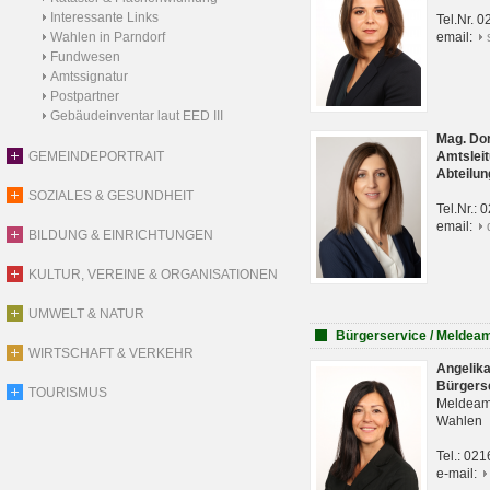
Interessante Links
Tel.Nr. 
Wahlen in Parndorf
email:
Fundwesen
Amtssignatur
Postpartner
Gebäudeinventar laut EED III
Mag. Do
GEMEINDEPORTRAIT
Amtsleit
Abteilun
SOZIALES & GESUNDHEIT
Tel.Nr.:
email:
BILDUNG & EINRICHTUNGEN
KULTUR, VEREINE & ORGANISATIONEN
UMWELT & NATUR
Bürgerservice / Meldea
WIRTSCHAFT & VERKEHR
Angelik
Bürgers
TOURISMUS
Meldeam
Wahlen
Tel.: 02
e-mail: