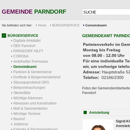
GEMEINDE
PARNDORF
Sie befinden sich hier:
Home
BÜRGERSERVICE
Gemeindeamt
GEMEINDEAMT PARND
BÜRGERSERVICE
Digitale Amtstafel
Parteienverkehr 
ÖEK Parndorf
Montag bis Freitag
PARNDORF HILFT
von 08.00 - 12.00 Uhr
CORONA
Für eine individuelle T
Amtshelfer/ Formulare
wir, um vorherige tele
Gemeindeamt
Adresse:
Hauptstraße 52
Parteien & Gemeinderat
Dorfbote & Bürgermeisterbrief
Telefon:
02166/2300
Sitzungsprotokoll GRS
Bekanntmachungen
Fotos der Gemeindemitarbeite
Sterbefälle
Parndorf.
Wichtige Adressen
Abwasser und Kanalisation
Müll & Sammelstellen
Amtsleitung
Wichtige Termine
Bauhof
Sigrid 
Jobbörse
Amtsleit
Kataster & Flächenwidmung