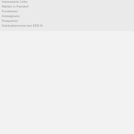
Interessante Links
Wahlen in Parndorf
Fundwesen
Amtssignatur
Postpartner
Gebäudeinventar laut EED III