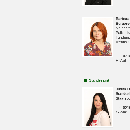
Barbara
Bürgers
Meldeam
Polizeil
Fundam
Veranst
Tel.: 02
E-Mail:
Standesamt
Judith 
Standes
Staatsb
Tel.: 02
E-Mail: