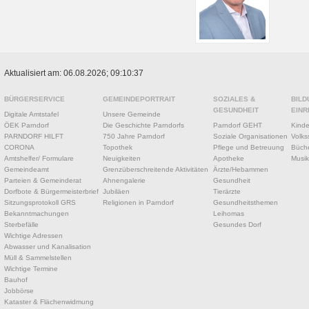
Aktualisiert am: 06.08.2026; 09:10:37
BÜRGERSERVICE
GEMEINDEPORTRAIT
SOZIALES &
BILD
GESUNDHEIT
EINR
Digitale Amtstafel
Unsere Gemeinde
ÖEK Parndorf
Die Geschichte Parndorfs
Parndorf GEHT
Kinde
PARNDORF HILFT
750 Jahre Parndorf
Soziale Organisationen
Volks
CORONA
Topothek
Pflege und Betreuung
Büche
Amtshelfer/ Formulare
Neuigkeiten
Apotheke
Musik
Gemeindeamt
Grenzüberschreitende Aktivitäten
Ärzte/Hebammen
Parteien & Gemeinderat
Ahnengalerie
Gesundheit
Dorfbote & Bürgermeisterbrief
Jubiläen
Tierärzte
Sitzungsprotokoll GRS
Religionen in Parndorf
Gesundheitsthemen
Bekanntmachungen
Leihomas
Sterbefälle
Gesundes Dorf
Wichtige Adressen
Abwasser und Kanalisation
Müll & Sammelstellen
Wichtige Termine
Bauhof
Jobbörse
Kataster & Flächenwidmung