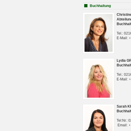
Buchhaltung
Christi
Abteilun
Buchhal
Tel.: 02
E-Mail:
Lydia G
Buchhal
Tel.: 02
E-Mail:
Sarah 
Buchhal
Tel:Nr.:
Email: