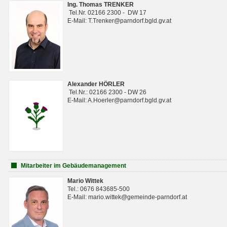
Ing. Thomas TRENKER
Tel.Nr. 02166 2300 - DW 17
E-Mail: T.Trenker@parndorf.bgld.gv.at
Alexander HÖRLER
Tel.Nr.: 02166 2300 - DW 26
E-Mail: A.Hoerler@parndorf.bgld.gv.at
Mitarbeiter im Gebäudemanagement
Mario Wittek
Tel.: 0676 843685-500
E-Mail: mario.wittek@gemeinde-parndorf.at