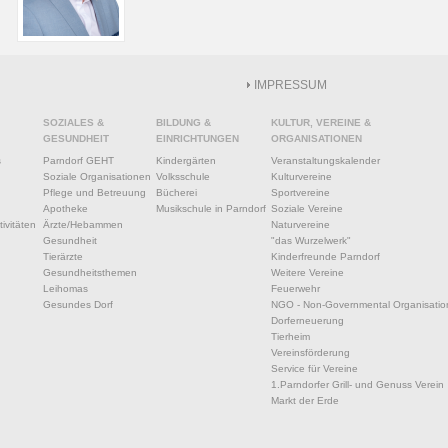
IMPRESSUM
SOZIALES &
BILDUNG &
KULTUR, VEREINE &
GESUNDHEIT
EINRICHTUNGEN
ORGANISATIONEN
s
Parndorf GEHT
Kindergärten
Veranstaltungskalender
Soziale Organisationen
Volksschule
Kulturvereine
Pflege und Betreuung
Bücherei
Sportvereine
Apotheke
Musikschule in Parndorf
Soziale Vereine
ivitäten
Ärzte/Hebammen
Naturvereine
Gesundheit
"das Wurzelwerk"
Tierärzte
Kinderfreunde Parndorf
Gesundheitsthemen
Weitere Vereine
Leihomas
Feuerwehr
Gesundes Dorf
NGO - Non-Governmental Organisatio
Dorferneuerung
Tierheim
Vereinsförderung
Service für Vereine
1.Parndorfer Grill- und Genuss Verein
Markt der Erde