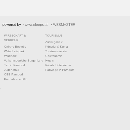
powered by
www.eloops.at
WEBMASTER
WIRTSCHAFT &
TOURISMUS
VERKEHR
Ausflugsziele
Örtliche Betriebe
Künstler & Kunst
Wirtschaftspark
Tourismusverein
Windpark
Gastronomie
Verkehrsbetriebe Burgenland
Hotels
Taxi in Parndorf
Private Unterkünfte
Jugendtaxi
Radwege in Parndorf
ÖBB Parndorf
Kraftfahrlinie B10
n