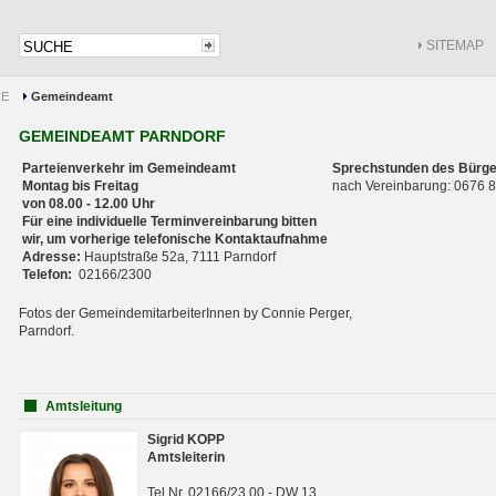
SITEMAP
CE
Gemeindeamt
GEMEINDEAMT PARNDORF
Parteienverkehr im Gemeindeamt
Sprechstunden des Bürge
Montag bis Freitag
nach Vereinbarung: 0676
von 08.00 - 12.00 Uhr
Für eine individuelle Terminvereinbarung bitten
wir, um vorherige telefonische Kontaktaufnahme
Adresse:
Hauptstraße 52a, 7111 Parndorf
Telefon:
02166/2300
Fotos der GemeindemitarbeiterInnen by Connie Perger,
Parndorf.
Amtsleitung
Sigrid KOPP
Amtsleiterin
Tel.Nr. 02166/23 00 - DW 13