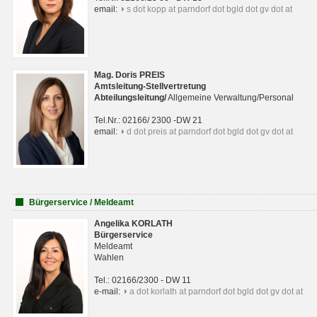
email:
s dot kopp at parndorf dot bgld dot gv dot at
Mag. Doris PREIS
Amtsleitung-Stellvertretung
Abteilungsleitun
g
/
Allgemeine Verwaltung/Personal
Tel.Nr.: 02166/ 2300 -DW 21
email:
d dot preis at parndorf dot bgld dot gv dot at
Bürgerservice / Meldeamt
Angelika KORLATH
Bürgerservice
Meldeamt
Wahlen
Tel.: 02166/2300 - DW 11
e-mail:
a dot korlath at parndorf dot bgld dot gv dot at