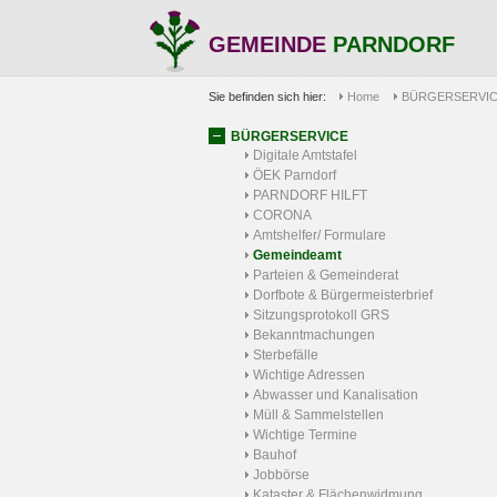
GEMEINDE
PARNDORF
Sie befinden sich hier:
Home
BÜRGERSERVI
BÜRGERSERVICE
Digitale Amtstafel
ÖEK Parndorf
PARNDORF HILFT
CORONA
Amtshelfer/ Formulare
Gemeindeamt
Parteien & Gemeinderat
Dorfbote & Bürgermeisterbrief
Sitzungsprotokoll GRS
Bekanntmachungen
Sterbefälle
Wichtige Adressen
Abwasser und Kanalisation
Müll & Sammelstellen
Wichtige Termine
Bauhof
Jobbörse
Kataster & Flächenwidmung