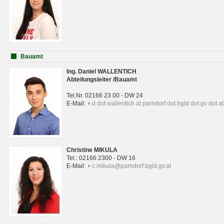
Bauamt
Ing. Daniel WALLENTICH
Abteilungsleiter /Bauamt
Tel.Nr. 02166 23 00 - DW 24
E-Mail:
d dot wallentich at parndorf dot bgld dot gv dot at
Christine MIKULA
Tel.: 02166 2300 - DW 16
E-Mail:
c.mikula@parndorf.bgld.gv.at