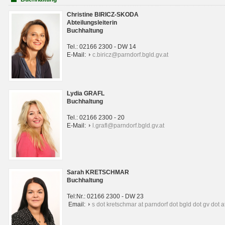
Christine BIRICZ-SKODA
Abteilungsleiterin
Buchhaltung
Tel.: 02166 2300 - DW 14
E-Mail:
c.biricz@parndorf.bgld.gv.at
Lydia GRAFL
Buchhaltung
Tel.: 02166 2300 - 20
E-Mail:
l.grafl@parndorf.bgld.gv.at
Sarah KRETSCHMAR
Buchhaltung
Tel:Nr.: 02166 2300 - DW 23
Email:
s dot kretschmar at parndorf dot bgld dot gv dot a