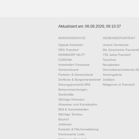
Aktualisiert am: 06.08.2026; 09:10:37
BÜRGERSERVICE
GEMEINDEPORTRAIT
Digitale Amtstafel
Unsere Gemeinde
ÖEK Parndorf
Die Geschichte Parndorf
PARNDORF HILFT
750 Jahre Parndorf
CORONA
Topothek
Amtshelfer/ Formulare
Neuigkeiten
Gemeindeamt
Grenzüberschreitende Akt
Parteien & Gemeinderat
Ahnengalerie
Dorfbote & Bürgermeisterbrief
Jubiläen
Sitzungsprotokoll GRS
Religionen in Parndorf
Bekanntmachungen
Sterbefälle
Wichtige Adressen
Abwasser und Kanalisation
Müll & Sammelstellen
Wichtige Termine
Bauhof
Jobbörse
Kataster & Flächenwidmung
Interessante Links