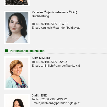
Katarina Žuljević (ehemals Čirko)
Buchhaltung
Tel.Nr.: 02166 2300 - DW 10
Email: k.zuljevic@parndorf.bgld.gv.at
Personalangelegenheiten
Silke MIMLICH
Tel.Nr.: 02166 2300 -DW 15
Email: s.mimlich@parndorf.bgld.gv.at
Judith ENZ
Tel.Nr. 02166 2300 -DW 22
Email: judith.enz@parndorf.bgld.gv.at