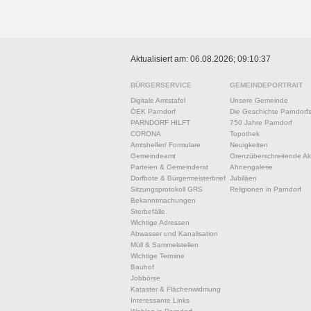
Aktualisiert am: 06.08.2026; 09:10:37
BÜRGERSERVICE
GEMEINDEPORTRAIT
Digitale Amtstafel
Unsere Gemeinde
ÖEK Parndorf
Die Geschichte Parndorf
PARNDORF HILFT
750 Jahre Parndorf
CORONA
Topothek
Amtshelfer/ Formulare
Neuigkeiten
Gemeindeamt
Grenzüberschreitende Akt
Parteien & Gemeinderat
Ahnengalerie
Dorfbote & Bürgermeisterbrief
Jubiläen
Sitzungsprotokoll GRS
Religionen in Parndorf
Bekanntmachungen
Sterbefälle
Wichtige Adressen
Abwasser und Kanalisation
Müll & Sammelstellen
Wichtige Termine
Bauhof
Jobbörse
Kataster & Flächenwidmung
Interessante Links