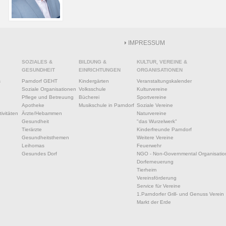
IMPRESSUM
SOZIALES &
BILDUNG &
KULTUR, VEREINE &
GESUNDHEIT
EINRICHTUNGEN
ORGANISATIONEN
s
Parndorf GEHT
Kindergärten
Veranstaltungskalender
Soziale Organisationen
Volksschule
Kulturvereine
Pflege und Betreuung
Bücherei
Sportvereine
Apotheke
Musikschule in Parndorf
Soziale Vereine
ivitäten
Ärzte/Hebammen
Naturvereine
Gesundheit
"das Wurzelwerk"
Tierärzte
Kinderfreunde Parndorf
Gesundheitsthemen
Weitere Vereine
Leihomas
Feuerwehr
Gesundes Dorf
NGO - Non-Governmental Organisatio
Dorferneuerung
Tierheim
Vereinsförderung
Service für Vereine
1.Parndorfer Grill- und Genuss Verein
Markt der Erde