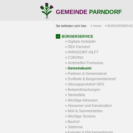
GEMEINDE
PARNDORF
Sie befinden sich hier:
Home
BÜRGERSERVI
BÜRGERSERVICE
Digitale Amtstafel
ÖEK Parndorf
PARNDORF HILFT
CORONA
Amtshelfer/ Formulare
Gemeindeamt
Parteien & Gemeinderat
Dorfbote & Bürgermeisterbrief
Sitzungsprotokoll GRS
Bekanntmachungen
Sterbefälle
Wichtige Adressen
Abwasser und Kanalisation
Müll & Sammelstellen
Wichtige Termine
Bauhof
Jobbörse
Kataster & Flächenwidmung