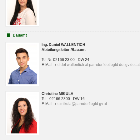
Bauamt
Ing. Daniel WALLENTICH
Abteilungsleiter /Bauamt
Tel.Nr. 02166 23 00 - DW 24
E-Mail:
d dot wallentich at parndorf dot bgld dot gv dot at
Christine MIKULA
Tel.: 02166 2300 - DW 16
E-Mail:
c.mikula@parndorf.bgld.gv.at