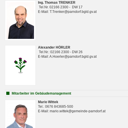
Ing. Thomas TRENKER
Tel.Nr. 02166 2300 - DW 17
E-Mail: T.Trenker@parndorf.bgld.gv.at
Alexander HÖRLER
Tel.Nr.: 02166 2300 - DW 26
E-Mail: A.Hoerler@parndorf.bgld.gv.at
Mitarbeiter im Gebäudemanagement
Mario Wittek
Tel.: 0676 843685-500
E-Mail: mario.wittek@gemeinde-parndorf.at