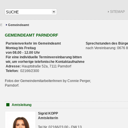
SITEMAP
CE
Gemeindeamt
GEMEINDEAMT PARNDORF
Parteienverkehr im Gemeindeamt
Sprechstunden des Bürge
Montag bis Freitag
nach Vereinbarung: 0676
von 08.00 - 12.00 Uhr
Für eine individuelle Terminvereinbarung bitten
wir, um vorherige telefonische Kontaktaufnahme
Adresse:
Hauptstraße 52a, 7111 Parndorf
Telefon:
02166/2300
Fotos der GemeindemitarbeiterInnen by Connie Perger,
Parndorf.
Amtsleitung
Sigrid KOPP
Amtsleiterin
Tel.Nr. 02166/23 00 - DW 13