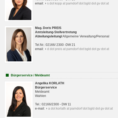
email:
s dot kopp at parndorf dot bgld dot gv dot at
Mag. Doris PREIS
Amtsleitung-Stellvertretung
Abteilungsleitun
g
/
Allgemeine Verwaltung/Personal
Tel.Nr.: 02166/ 2300 -DW 21
email:
d dot preis at parndorf dot bgld dot gv dot at
Bürgerservice / Meldeamt
Angelika KORLATH
Bürgerservice
Meldeamt
Wahlen
Tel.: 02166/2300 - DW 11
e-mail:
a dot korlath at parndorf dot bgld dot gv dot at