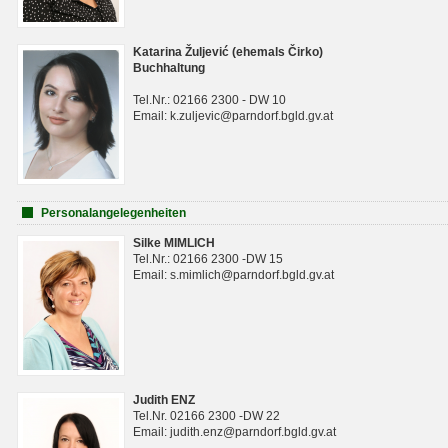
Katarina Žuljević (ehemals Čirko)
Buchhaltung
Tel.Nr.: 02166 2300 - DW 10
Email: k.zuljevic@parndorf.bgld.gv.at
Personalangelegenheiten
Silke MIMLICH
Tel.Nr.: 02166 2300 -DW 15
Email: s.mimlich@parndorf.bgld.gv.at
Judith ENZ
Tel.Nr. 02166 2300 -DW 22
Email: judith.enz@parndorf.bgld.gv.at