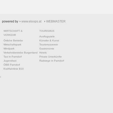
powered by
www.eloops.at
WEBMASTER
WIRTSCHAFT &
TOURISMUS
VERKEHR
Ausflugsziele
Örtliche Betriebe
Künstler & Kunst
Wirtschaftspark
Tourismusverein
Windpark
Gastronomie
Verkehrsbetriebe Burgenland
Hotels
Taxi in Parndorf
Private Unterkünfte
Jugendtaxi
Radwege in Parndorf
ÖBB Parndorf
Kraftfahrlinie B10
n