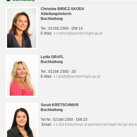
Christine BIRICZ-SKODA
Abteilungsleiterin
Buchhaltung
Tel.: 02166 2300 - DW 14
E-Mail:
c.biricz@parndorf.bgld.gv.at
Lydia GRAFL
Buchhaltung
Tel.: 02166 2300 - 20
E-Mail:
l.grafl@parndorf.bgld.gv.at
Sarah KRETSCHMAR
Buchhaltung
Tel:Nr.: 02166 2300 - DW 23
Email:
s dot kretschmar at parndorf dot bgld dot gv dot a