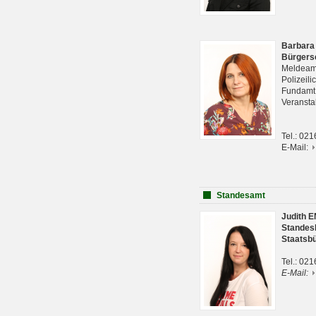
Barbara
Bürgers
Meldeam
Polizeil
Fundam
Veranst
Tel.: 02
E-Mail:
Standesamt
Judith 
Standes
Staatsb
Tel.: 02
E-Mail: