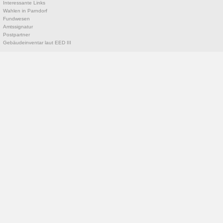
Interessante Links
Wahlen in Parndorf
Fundwesen
Amtssignatur
Postpartner
Gebäudeinventar laut EED III