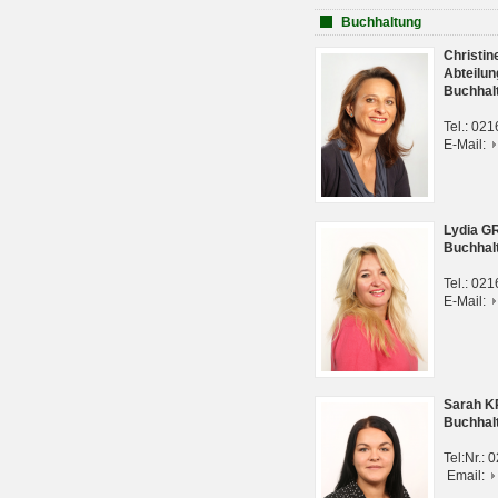
Buchhaltung
Christi
Abteilun
Buchhal
Tel.: 02
E-Mail:
Lydia G
Buchhal
Tel.: 02
E-Mail:
Sarah 
Buchhal
Tel:Nr.:
Email: