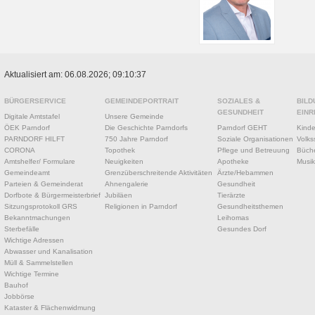
Aktualisiert am: 06.08.2026; 09:10:37
BÜRGERSERVICE
GEMEINDEPORTRAIT
SOZIALES &
BILD
GESUNDHEIT
EINR
Digitale Amtstafel
Unsere Gemeinde
ÖEK Parndorf
Die Geschichte Parndorfs
Parndorf GEHT
Kinde
PARNDORF HILFT
750 Jahre Parndorf
Soziale Organisationen
Volks
CORONA
Topothek
Pflege und Betreuung
Büche
Amtshelfer/ Formulare
Neuigkeiten
Apotheke
Musik
Gemeindeamt
Grenzüberschreitende Aktivitäten
Ärzte/Hebammen
Parteien & Gemeinderat
Ahnengalerie
Gesundheit
Dorfbote & Bürgermeisterbrief
Jubiläen
Tierärzte
Sitzungsprotokoll GRS
Religionen in Parndorf
Gesundheitsthemen
Bekanntmachungen
Leihomas
Sterbefälle
Gesundes Dorf
Wichtige Adressen
Abwasser und Kanalisation
Müll & Sammelstellen
Wichtige Termine
Bauhof
Jobbörse
Kataster & Flächenwidmung