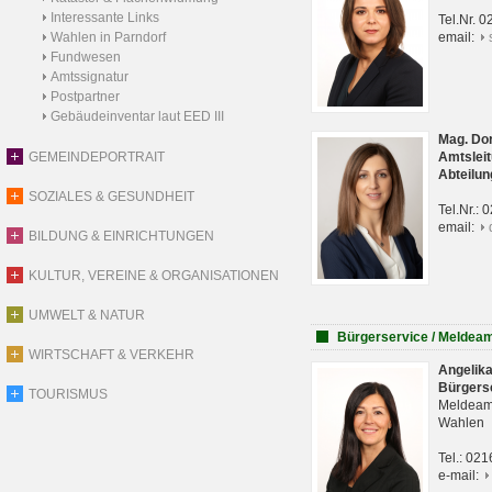
Interessante Links
Tel.Nr. 
Wahlen in Parndorf
email:
Fundwesen
Amtssignatur
Postpartner
Gebäudeinventar laut EED III
Mag. Do
GEMEINDEPORTRAIT
Amtsleit
Abteilun
SOZIALES & GESUNDHEIT
Tel.Nr.:
email:
BILDUNG & EINRICHTUNGEN
KULTUR, VEREINE & ORGANISATIONEN
UMWELT & NATUR
Bürgerservice / Meldea
WIRTSCHAFT & VERKEHR
Angelik
Bürgers
TOURISMUS
Meldeam
Wahlen
Tel.: 02
e-mail: