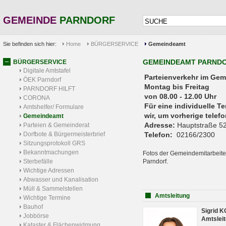
GEMEINDE
PARNDORF
Sie befinden sich hier:
Home
BÜRGERSERVICE
Gemeindeamt
GEMEINDEAMT PARND
BÜRGERSERVICE
Digitale Amtstafel
Parteienverkehr 
ÖEK Parndorf
Montag bis Freitag
PARNDORF HILFT
von 08.00 - 12.00 Uhr
CORONA
Für eine individuelle T
Amtshelfer/ Formulare
wir, um vorherige tele
Gemeindeamt
Adresse:
Hauptstraße 52
Parteien & Gemeinderat
Dorfbote & Bürgermeisterbrief
Telefon:
02166/2300
Sitzungsprotokoll GRS
Bekanntmachungen
Fotos der Gemeindemitarbeite
Sterbefälle
Parndorf.
Wichtige Adressen
Abwasser und Kanalisation
Müll & Sammelstellen
Amtsleitung
Wichtige Termine
Bauhof
Sigrid 
Jobbörse
Amtsleit
Kataster & Flächenwidmung