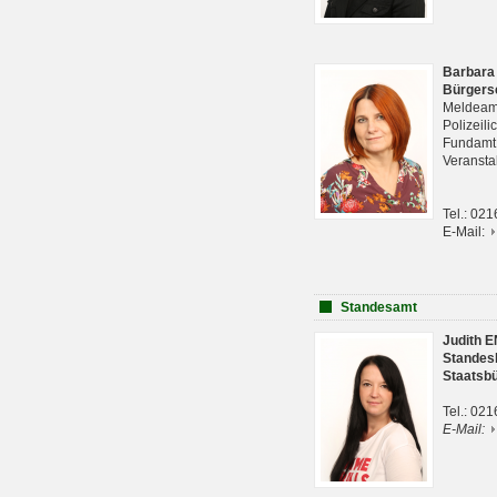
Barbara
Bürgers
Meldeam
Polizeil
Fundam
Veranst
Tel.: 02
E-Mail:
Standesamt
Judith 
Standes
Staatsb
Tel.: 02
E-Mail: