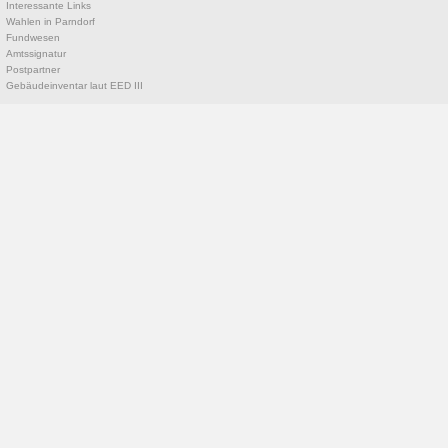
Interessante Links
Wahlen in Parndorf
Fundwesen
Amtssignatur
Postpartner
Gebäudeinventar laut EED III