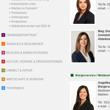
Interessante Links
Tel.Nr. 
Wahlen in Parndorf
email:
Fundwesen
Amtssignatur
Postpartner
Gebäudeinventar laut EED III
Mag. Do
GEMEINDEPORTRAIT
Amtsleit
Abteilun
SOZIALES & GESUNDHEIT
Tel.Nr.:
email:
BILDUNG & EINRICHTUNGEN
KULTUR, VEREINE & ORGANISATIONEN
UMWELT & NATUR
Bürgerservice / Meldea
WIRTSCHAFT & VERKEHR
Angelik
Bürgers
TOURISMUS
Meldeam
Wahlen
Tel.: 02
e-mail: