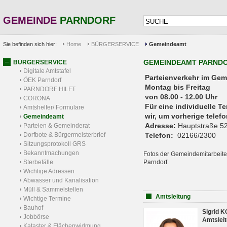
GEMEINDE
PARNDORF
Sie befinden sich hier:
Home
BÜRGERSERVICE
Gemeindeamt
GEMEINDEAMT PARND
BÜRGERSERVICE
Digitale Amtstafel
Parteienverkehr 
ÖEK Parndorf
Montag bis Freitag
PARNDORF HILFT
von 08.00 - 12.00 Uhr
CORONA
Für eine individuelle T
Amtshelfer/ Formulare
wir, um vorherige tele
Gemeindeamt
Adresse:
Hauptstraße 52
Parteien & Gemeinderat
Dorfbote & Bürgermeisterbrief
Telefon:
02166/2300
Sitzungsprotokoll GRS
Bekanntmachungen
Fotos der Gemeindemitarbeite
Sterbefälle
Parndorf.
Wichtige Adressen
Abwasser und Kanalisation
Müll & Sammelstellen
Amtsleitung
Wichtige Termine
Bauhof
Sigrid 
Jobbörse
Amtsleit
Kataster & Flächenwidmung