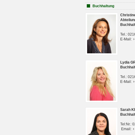
Buchhaltung
Christi
Abteilun
Buchhal
Tel.: 02
E-Mail:
Lydia G
Buchhal
Tel.: 02
E-Mail:
Sarah 
Buchhal
Tel:Nr.:
Email: