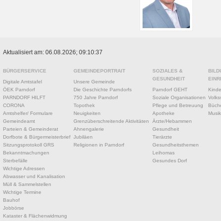
Aktualisiert am: 06.08.2026; 09:10:37
BÜRGERSERVICE
GEMEINDEPORTRAIT
SOZIALES &
BILD
GESUNDHEIT
EINR
Digitale Amtstafel
Unsere Gemeinde
ÖEK Parndorf
Die Geschichte Parndorfs
Parndorf GEHT
Kinde
PARNDORF HILFT
750 Jahre Parndorf
Soziale Organisationen
Volks
CORONA
Topothek
Pflege und Betreuung
Büche
Amtshelfer/ Formulare
Neuigkeiten
Apotheke
Musik
Gemeindeamt
Grenzüberschreitende Aktivitäten
Ärzte/Hebammen
Parteien & Gemeinderat
Ahnengalerie
Gesundheit
Dorfbote & Bürgermeisterbrief
Jubiläen
Tierärzte
Sitzungsprotokoll GRS
Religionen in Parndorf
Gesundheitsthemen
Bekanntmachungen
Leihomas
Sterbefälle
Gesundes Dorf
Wichtige Adressen
Abwasser und Kanalisation
Müll & Sammelstellen
Wichtige Termine
Bauhof
Jobbörse
Kataster & Flächenwidmung