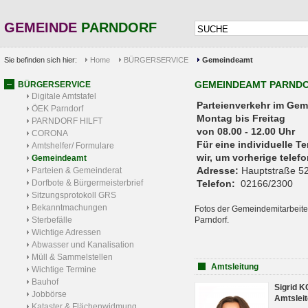
GEMEINDE
PARNDORF
Sie befinden sich hier:
Home
BÜRGERSERVICE
Gemeindeamt
GEMEINDEAMT PARND
BÜRGERSERVICE
Digitale Amtstafel
Parteienverkehr 
ÖEK Parndorf
Montag bis Freitag
PARNDORF HILFT
von 08.00 - 12.00 Uhr
CORONA
Für eine individuelle T
Amtshelfer/ Formulare
wir, um vorherige tele
Gemeindeamt
Adresse:
Hauptstraße 52
Parteien & Gemeinderat
Dorfbote & Bürgermeisterbrief
Telefon:
02166/2300
Sitzungsprotokoll GRS
Bekanntmachungen
Fotos der Gemeindemitarbeite
Sterbefälle
Parndorf.
Wichtige Adressen
Abwasser und Kanalisation
Müll & Sammelstellen
Amtsleitung
Wichtige Termine
Bauhof
Sigrid 
Jobbörse
Amtsleit
Kataster & Flächenwidmung