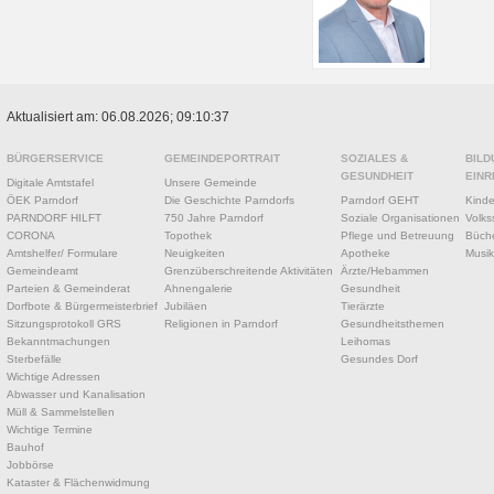
Aktualisiert am: 06.08.2026; 09:10:37
BÜRGERSERVICE
GEMEINDEPORTRAIT
SOZIALES &
BILD
GESUNDHEIT
EINR
Digitale Amtstafel
Unsere Gemeinde
ÖEK Parndorf
Die Geschichte Parndorfs
Parndorf GEHT
Kinde
PARNDORF HILFT
750 Jahre Parndorf
Soziale Organisationen
Volks
CORONA
Topothek
Pflege und Betreuung
Büche
Amtshelfer/ Formulare
Neuigkeiten
Apotheke
Musik
Gemeindeamt
Grenzüberschreitende Aktivitäten
Ärzte/Hebammen
Parteien & Gemeinderat
Ahnengalerie
Gesundheit
Dorfbote & Bürgermeisterbrief
Jubiläen
Tierärzte
Sitzungsprotokoll GRS
Religionen in Parndorf
Gesundheitsthemen
Bekanntmachungen
Leihomas
Sterbefälle
Gesundes Dorf
Wichtige Adressen
Abwasser und Kanalisation
Müll & Sammelstellen
Wichtige Termine
Bauhof
Jobbörse
Kataster & Flächenwidmung