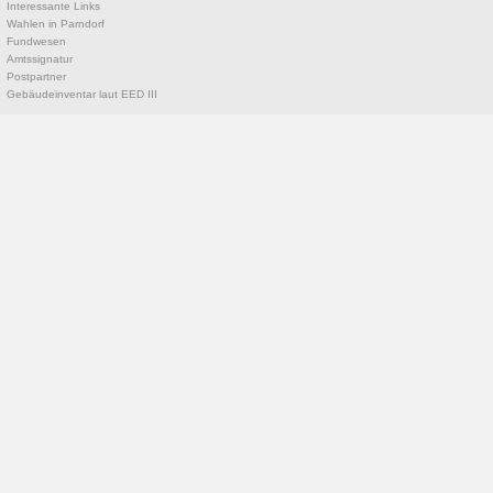
Interessante Links
Wahlen in Parndorf
Fundwesen
Amtssignatur
Postpartner
Gebäudeinventar laut EED III