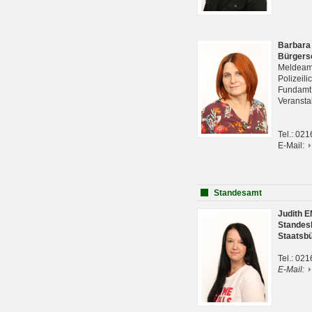
Barbara
Bürgers
Meldeam
Polizeil
Fundam
Veranst
Tel.: 02
E-Mail:
Standesamt
Judith 
Standes
Staatsb
Tel.: 02
E-Mail: