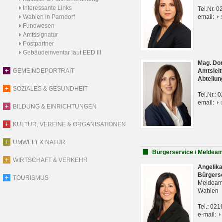
Interessante Links
Tel.Nr. 
Wahlen in Parndorf
email:
Fundwesen
Amtssignatur
Postpartner
Gebäudeinventar laut EED III
Mag. Do
GEMEINDEPORTRAIT
Amtsleit
Abteilun
SOZIALES & GESUNDHEIT
Tel.Nr.:
email:
BILDUNG & EINRICHTUNGEN
KULTUR, VEREINE & ORGANISATIONEN
UMWELT & NATUR
Bürgerservice / Meldea
WIRTSCHAFT & VERKEHR
Angelik
Bürgers
TOURISMUS
Meldeam
Wahlen
Tel.: 02
e-mail: