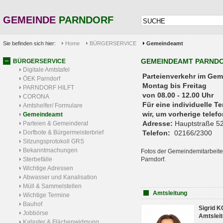
GEMEINDE
PARNDORF
Sie befinden sich hier:
Home
BÜRGERSERVICE
Gemeindeamt
GEMEINDEAMT PARND
BÜRGERSERVICE
Digitale Amtstafel
Parteienverkehr 
ÖEK Parndorf
Montag bis Freitag
PARNDORF HILFT
von 08.00 - 12.00 Uhr
CORONA
Für eine individuelle T
Amtshelfer/ Formulare
wir, um vorherige tele
Gemeindeamt
Adresse:
Hauptstraße 52
Parteien & Gemeinderat
Dorfbote & Bürgermeisterbrief
Telefon:
02166/2300
Sitzungsprotokoll GRS
Bekanntmachungen
Fotos der Gemeindemitarbeite
Sterbefälle
Parndorf.
Wichtige Adressen
Abwasser und Kanalisation
Müll & Sammelstellen
Amtsleitung
Wichtige Termine
Bauhof
Sigrid 
Jobbörse
Amtsleit
Kataster & Flächenwidmung