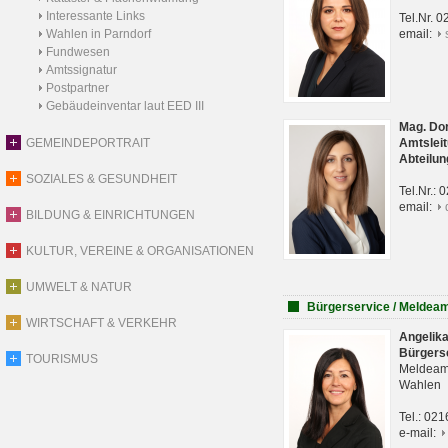
Interessante Links
Tel.Nr. 
Wahlen in Parndorf
email:
Fundwesen
Amtssignatur
Postpartner
Gebäudeinventar laut EED III
Mag. Do
GEMEINDEPORTRAIT
Amtsleit
Abteilun
SOZIALES & GESUNDHEIT
Tel.Nr.:
email:
BILDUNG & EINRICHTUNGEN
KULTUR, VEREINE & ORGANISATIONEN
UMWELT & NATUR
Bürgerservice / Meldea
WIRTSCHAFT & VERKEHR
Angelik
Bürgers
TOURISMUS
Meldeam
Wahlen
Tel.: 02
e-mail: