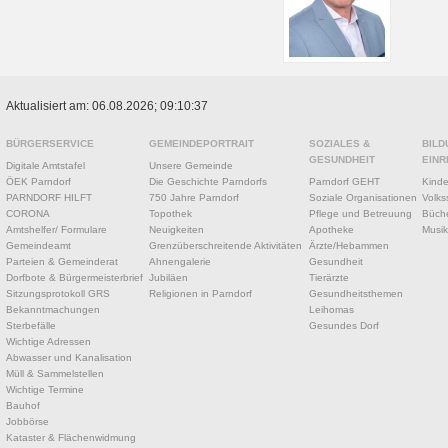
Aktualisiert am: 06.08.2026; 09:10:37
BÜRGERSERVICE
GEMEINDEPORTRAIT
SOZIALES &
BILD
GESUNDHEIT
EINR
Digitale Amtstafel
Unsere Gemeinde
ÖEK Parndorf
Die Geschichte Parndorfs
Parndorf GEHT
Kinde
PARNDORF HILFT
750 Jahre Parndorf
Soziale Organisationen
Volks
CORONA
Topothek
Pflege und Betreuung
Büche
Amtshelfer/ Formulare
Neuigkeiten
Apotheke
Musik
Gemeindeamt
Grenzüberschreitende Aktivitäten
Ärzte/Hebammen
Parteien & Gemeinderat
Ahnengalerie
Gesundheit
Dorfbote & Bürgermeisterbrief
Jubiläen
Tierärzte
Sitzungsprotokoll GRS
Religionen in Parndorf
Gesundheitsthemen
Bekanntmachungen
Leihomas
Sterbefälle
Gesundes Dorf
Wichtige Adressen
Abwasser und Kanalisation
Müll & Sammelstellen
Wichtige Termine
Bauhof
Jobbörse
Kataster & Flächenwidmung