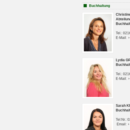
Buchhaltung
Christi
Abteilun
Buchhal
Tel.: 02
E-Mail:
Lydia G
Buchhal
Tel.: 02
E-Mail:
Sarah 
Buchhal
Tel:Nr.:
Email: