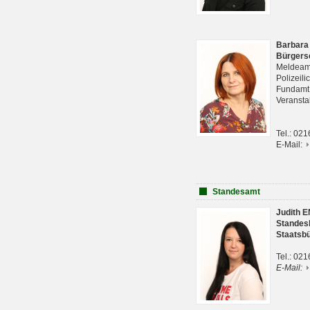
Barbara
Bürgers
Meldeam
Polizeil
Fundam
Veranst
Tel.: 02
E-Mail:
Standesamt
Judith 
Standes
Staatsb
Tel.: 02
E-Mail: