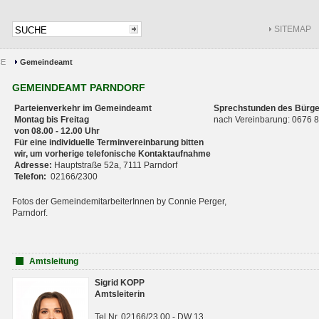
SITEMAP
CE
Gemeindeamt
GEMEINDEAMT PARNDORF
Parteienverkehr im Gemeindeamt
Sprechstunden des Bürge
Montag bis Freitag
nach Vereinbarung: 0676
von 08.00 - 12.00 Uhr
Für eine individuelle Terminvereinbarung bitten
wir, um vorherige telefonische Kontaktaufnahme
Adresse:
Hauptstraße 52a, 7111 Parndorf
Telefon:
02166/2300
Fotos der GemeindemitarbeiterInnen by Connie Perger,
Parndorf.
Amtsleitung
Sigrid KOPP
Amtsleiterin
Tel.Nr. 02166/23 00 - DW 13