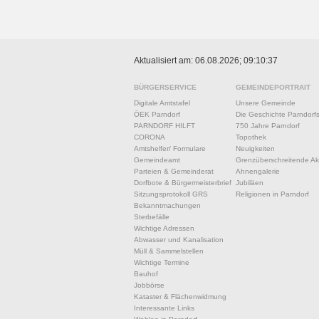
Aktualisiert am: 06.08.2026; 09:10:37
BÜRGERSERVICE
GEMEINDEPORTRAIT
Digitale Amtstafel
Unsere Gemeinde
ÖEK Parndorf
Die Geschichte Parndorf
PARNDORF HILFT
750 Jahre Parndorf
CORONA
Topothek
Amtshelfer/ Formulare
Neuigkeiten
Gemeindeamt
Grenzüberschreitende Akt
Parteien & Gemeinderat
Ahnengalerie
Dorfbote & Bürgermeisterbrief
Jubiläen
Sitzungsprotokoll GRS
Religionen in Parndorf
Bekanntmachungen
Sterbefälle
Wichtige Adressen
Abwasser und Kanalisation
Müll & Sammelstellen
Wichtige Termine
Bauhof
Jobbörse
Kataster & Flächenwidmung
Interessante Links