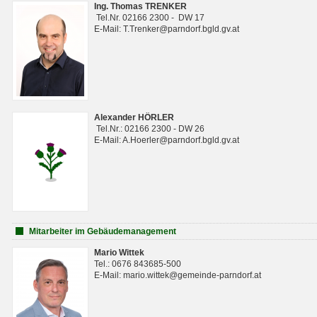
Ing. Thomas TRENKER
Tel.Nr. 02166 2300 - DW 17
E-Mail: T.Trenker@parndorf.bgld.gv.at
Alexander HÖRLER
Tel.Nr.: 02166 2300 - DW 26
E-Mail: A.Hoerler@parndorf.bgld.gv.at
Mitarbeiter im Gebäudemanagement
Mario Wittek
Tel.: 0676 843685-500
E-Mail: mario.wittek@gemeinde-parndorf.at