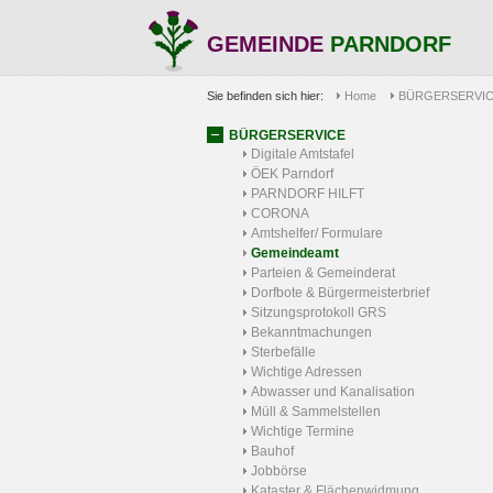
GEMEINDE
PARNDORF
Sie befinden sich hier:
Home
BÜRGERSERVI
BÜRGERSERVICE
Digitale Amtstafel
ÖEK Parndorf
PARNDORF HILFT
CORONA
Amtshelfer/ Formulare
Gemeindeamt
Parteien & Gemeinderat
Dorfbote & Bürgermeisterbrief
Sitzungsprotokoll GRS
Bekanntmachungen
Sterbefälle
Wichtige Adressen
Abwasser und Kanalisation
Müll & Sammelstellen
Wichtige Termine
Bauhof
Jobbörse
Kataster & Flächenwidmung