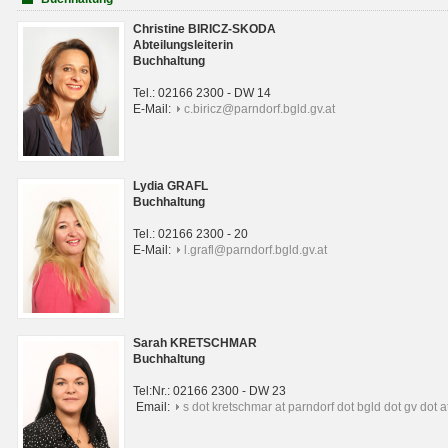
Christine BIRICZ-SKODA
Abteilungsleiterin
Buchhaltung
Tel.: 02166 2300 - DW 14
E-Mail:
c.biricz@parndorf.bgld.gv.at
Lydia GRAFL
Buchhaltung
Tel.: 02166 2300 - 20
E-Mail:
l.grafl@parndorf.bgld.gv.at
Sarah KRETSCHMAR
Buchhaltung
Tel:Nr.: 02166 2300 - DW 23
Email:
s dot kretschmar at parndorf dot bgld dot gv dot a