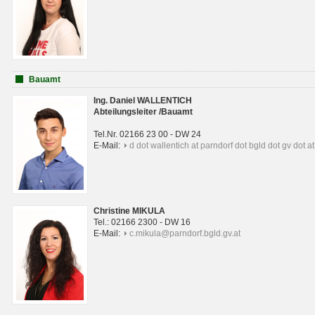
Bauamt
Ing. Daniel WALLENTICH
Abteilungsleiter /Bauamt
Tel.Nr. 02166 23 00 - DW 24
E-Mail:
d dot wallentich at parndorf dot bgld dot gv dot at
Christine MIKULA
Tel.: 02166 2300 - DW 16
E-Mail:
c.mikula@parndorf.bgld.gv.at