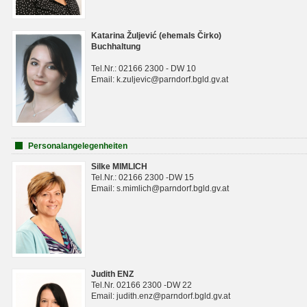
Katarina Žuljević (ehemals Čirko)
Buchhaltung
Tel.Nr.: 02166 2300 - DW 10
Email: k.zuljevic@parndorf.bgld.gv.at
Personalangelegenheiten
Silke MIMLICH
Tel.Nr.: 02166 2300 -DW 15
Email: s.mimlich@parndorf.bgld.gv.at
Judith ENZ
Tel.Nr. 02166 2300 -DW 22
Email: judith.enz@parndorf.bgld.gv.at