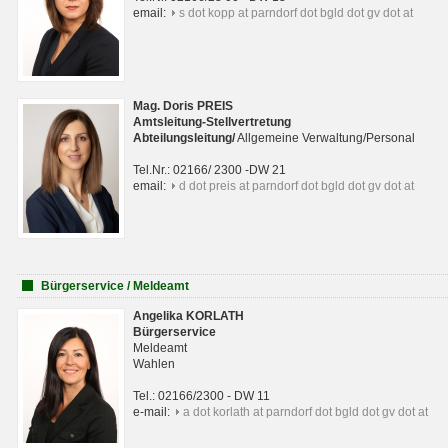
email:
s dot kopp at parndorf dot bgld dot gv dot at
Mag. Doris PREIS
Amtsleitung-Stellvertretung
Abteilungsleitun
g
/
Allgemeine Verwaltung/Personal
Tel.Nr.: 02166/ 2300 -DW 21
email:
d dot preis at parndorf dot bgld dot gv dot at
Bürgerservice / Meldeamt
Angelika KORLATH
Bürgerservice
Meldeamt
Wahlen
Tel.: 02166/2300 - DW 11
e-mail:
a dot korlath at parndorf dot bgld dot gv dot at