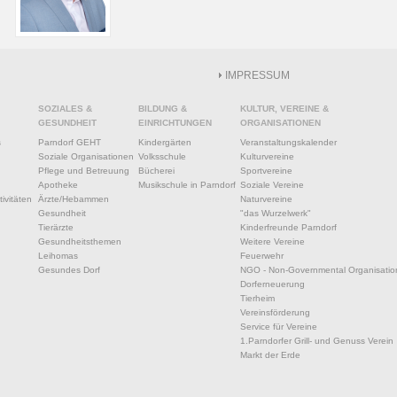
IMPRESSUM
SOZIALES &
BILDUNG &
KULTUR, VEREINE &
GESUNDHEIT
EINRICHTUNGEN
ORGANISATIONEN
s
Parndorf GEHT
Kindergärten
Veranstaltungskalender
Soziale Organisationen
Volksschule
Kulturvereine
Pflege und Betreuung
Bücherei
Sportvereine
Apotheke
Musikschule in Parndorf
Soziale Vereine
ivitäten
Ärzte/Hebammen
Naturvereine
Gesundheit
"das Wurzelwerk"
Tierärzte
Kinderfreunde Parndorf
Gesundheitsthemen
Weitere Vereine
Leihomas
Feuerwehr
Gesundes Dorf
NGO - Non-Governmental Organisatio
Dorferneuerung
Tierheim
Vereinsförderung
Service für Vereine
1.Parndorfer Grill- und Genuss Verein
Markt der Erde