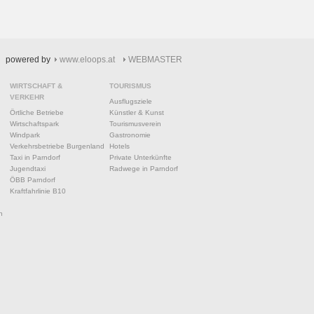
powered by
www.eloops.at
WEBMASTER
WIRTSCHAFT &
TOURISMUS
VERKEHR
Ausflugsziele
Örtliche Betriebe
Künstler & Kunst
Wirtschaftspark
Tourismusverein
Windpark
Gastronomie
Verkehrsbetriebe Burgenland
Hotels
Taxi in Parndorf
Private Unterkünfte
Jugendtaxi
Radwege in Parndorf
ÖBB Parndorf
Kraftfahrlinie B10
n