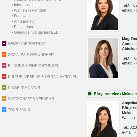
Interessante Links
Tel.Nr. 
Wahlen in Parndorf
email:
Fundwesen
Amtssignatur
Postpartner
Gebäudeinventar laut EED III
Mag. Do
GEMEINDEPORTRAIT
Amtsleit
Abteilun
SOZIALES & GESUNDHEIT
Tel.Nr.:
email:
BILDUNG & EINRICHTUNGEN
KULTUR, VEREINE & ORGANISATIONEN
UMWELT & NATUR
Bürgerservice / Meldea
WIRTSCHAFT & VERKEHR
Angelik
Bürgers
TOURISMUS
Meldeam
Wahlen
Tel.: 02
e-mail: