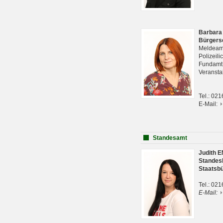
Barbara
Bürgers
Meldeam
Polizeil
Fundam
Veranst
Tel.: 02
E-Mail:
Standesamt
Judith 
Standes
Staatsb
Tel.: 02
E-Mail: