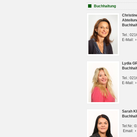
Buchhaltung
Christi
Abteilun
Buchhal
Tel.: 02
E-Mail:
Lydia G
Buchhal
Tel.: 02
E-Mail:
Sarah 
Buchhal
Tel:Nr.:
Email: