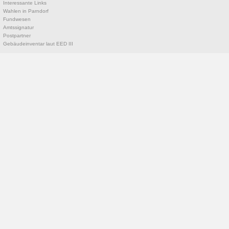
Interessante Links
Wahlen in Parndorf
Fundwesen
Amtssignatur
Postpartner
Gebäudeinventar laut EED III