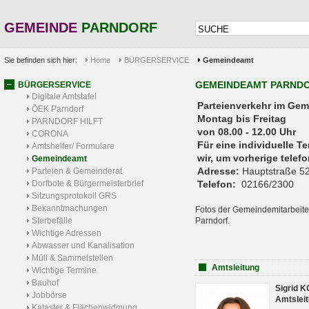
GEMEINDE
PARNDORF
Sie befinden sich hier:
Home
BÜRGERSERVICE
Gemeindeamt
GEMEINDEAMT PARND
BÜRGERSERVICE
Digitale Amtstafel
Parteienverkehr 
ÖEK Parndorf
Montag bis Freitag
PARNDORF HILFT
von 08.00 - 12.00 Uhr
CORONA
Für eine individuelle T
Amtshelfer/ Formulare
wir, um vorherige tele
Gemeindeamt
Adresse:
Hauptstraße 52
Parteien & Gemeinderat
Dorfbote & Bürgermeisterbrief
Telefon:
02166/2300
Sitzungsprotokoll GRS
Bekanntmachungen
Fotos der Gemeindemitarbeite
Sterbefälle
Parndorf.
Wichtige Adressen
Abwasser und Kanalisation
Müll & Sammelstellen
Amtsleitung
Wichtige Termine
Bauhof
Sigrid 
Jobbörse
Amtsleit
Kataster & Flächenwidmung