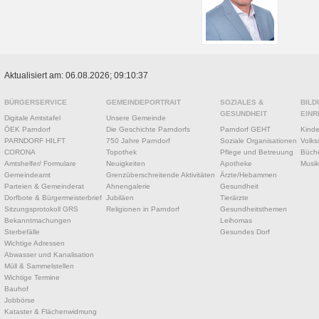
Aktualisiert am: 06.08.2026; 09:10:37
BÜRGERSERVICE
GEMEINDEPORTRAIT
SOZIALES &
BILD
GESUNDHEIT
EINR
Digitale Amtstafel
Unsere Gemeinde
ÖEK Parndorf
Die Geschichte Parndorfs
Parndorf GEHT
Kinde
PARNDORF HILFT
750 Jahre Parndorf
Soziale Organisationen
Volks
CORONA
Topothek
Pflege und Betreuung
Büche
Amtshelfer/ Formulare
Neuigkeiten
Apotheke
Musik
Gemeindeamt
Grenzüberschreitende Aktivitäten
Ärzte/Hebammen
Parteien & Gemeinderat
Ahnengalerie
Gesundheit
Dorfbote & Bürgermeisterbrief
Jubiläen
Tierärzte
Sitzungsprotokoll GRS
Religionen in Parndorf
Gesundheitsthemen
Bekanntmachungen
Leihomas
Sterbefälle
Gesundes Dorf
Wichtige Adressen
Abwasser und Kanalisation
Müll & Sammelstellen
Wichtige Termine
Bauhof
Jobbörse
Kataster & Flächenwidmung