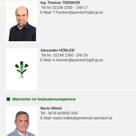
Ing. Thomas TRENKER
Tel.Nr. 02166 2300 - DW 17
E-Mail: T.Trenker@parndorf.bgld.gv.at
Alexander HÖRLER
Tel.Nr.: 02166 2300 - DW 26
E-Mail: A.Hoerler@parndorf.bgld.gv.at
Mitarbeiter im Gebäudemanagement
Mario Wittek
Tel.: 0676 843685-500
E-Mail: mario.wittek@gemeinde-parndorf.at