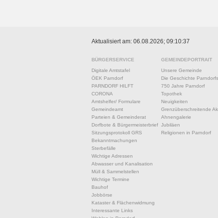
Aktualisiert am: 06.08.2026; 09:10:37
BÜRGERSERVICE
GEMEINDEPORTRAIT
Digitale Amtstafel
Unsere Gemeinde
ÖEK Parndorf
Die Geschichte Parndorf
PARNDORF HILFT
750 Jahre Parndorf
CORONA
Topothek
Amtshelfer/ Formulare
Neuigkeiten
Gemeindeamt
Grenzüberschreitende Akt
Parteien & Gemeinderat
Ahnengalerie
Dorfbote & Bürgermeisterbrief
Jubiläen
Sitzungsprotokoll GRS
Religionen in Parndorf
Bekanntmachungen
Sterbefälle
Wichtige Adressen
Abwasser und Kanalisation
Müll & Sammelstellen
Wichtige Termine
Bauhof
Jobbörse
Kataster & Flächenwidmung
Interessante Links