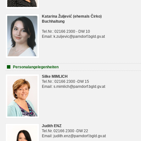
Katarina Žuljević (ehemals Čirko)
Buchhaltung
Tel.Nr.: 02166 2300 - DW 10
Email: k.zuljevic@parndorf.bgld.gv.at
Personalangelegenheiten
Silke MIMLICH
Tel.Nr.: 02166 2300 -DW 15
Email: s.mimlich@parndorf.bgld.gv.at
Judith ENZ
Tel.Nr. 02166 2300 -DW 22
Email: judith.enz@parndorf.bgld.gv.at