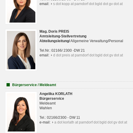
email:
s dot kopp at parndorf dot bgld dot gv dot at
Mag. Doris PREIS
Amtsleitung-Stellvertretung
Abteilungsleitun
g
/
Allgemeine Verwaltung/Personal
Tel.Nr.: 02166/ 2300 -DW 21
email:
d dot preis at parndorf dot bgld dot gv dot at
Bürgerservice / Meldeamt
Angelika KORLATH
Bürgerservice
Meldeamt
Wahlen
Tel.: 02166/2300 - DW 11
e-mail:
a dot korlath at parndorf dot bgld dot gv dot at