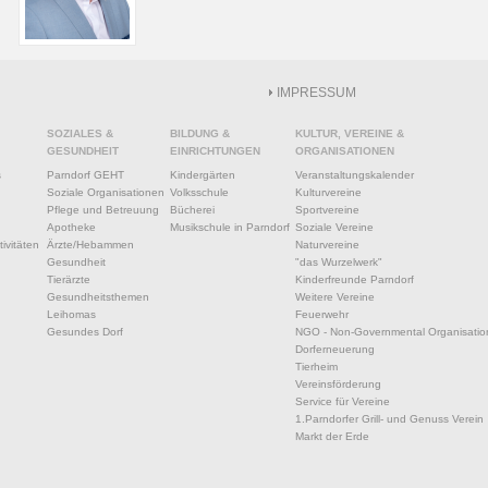
IMPRESSUM
SOZIALES &
BILDUNG &
KULTUR, VEREINE &
GESUNDHEIT
EINRICHTUNGEN
ORGANISATIONEN
s
Parndorf GEHT
Kindergärten
Veranstaltungskalender
Soziale Organisationen
Volksschule
Kulturvereine
Pflege und Betreuung
Bücherei
Sportvereine
Apotheke
Musikschule in Parndorf
Soziale Vereine
ivitäten
Ärzte/Hebammen
Naturvereine
Gesundheit
"das Wurzelwerk"
Tierärzte
Kinderfreunde Parndorf
Gesundheitsthemen
Weitere Vereine
Leihomas
Feuerwehr
Gesundes Dorf
NGO - Non-Governmental Organisatio
Dorferneuerung
Tierheim
Vereinsförderung
Service für Vereine
1.Parndorfer Grill- und Genuss Verein
Markt der Erde