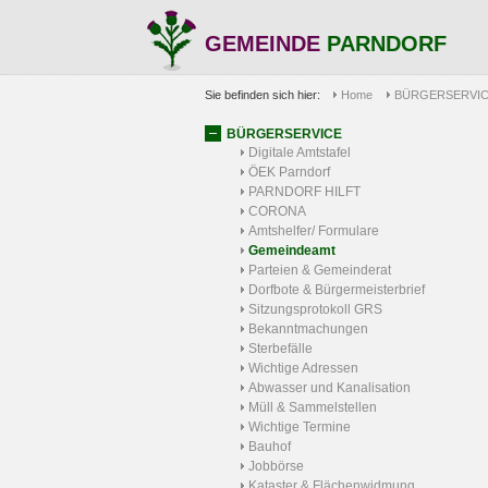
GEMEINDE
PARNDORF
Sie befinden sich hier:
Home
BÜRGERSERVI
BÜRGERSERVICE
Digitale Amtstafel
ÖEK Parndorf
PARNDORF HILFT
CORONA
Amtshelfer/ Formulare
Gemeindeamt
Parteien & Gemeinderat
Dorfbote & Bürgermeisterbrief
Sitzungsprotokoll GRS
Bekanntmachungen
Sterbefälle
Wichtige Adressen
Abwasser und Kanalisation
Müll & Sammelstellen
Wichtige Termine
Bauhof
Jobbörse
Kataster & Flächenwidmung