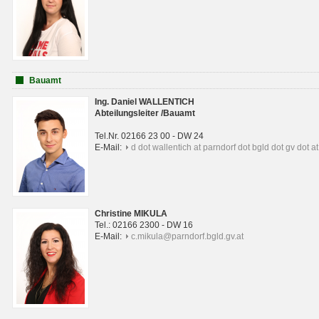
Bauamt
Ing. Daniel WALLENTICH
Abteilungsleiter /Bauamt
Tel.Nr. 02166 23 00 - DW 24
E-Mail:
d dot wallentich at parndorf dot bgld dot gv dot at
Christine MIKULA
Tel.: 02166 2300 - DW 16
E-Mail:
c.mikula@parndorf.bgld.gv.at