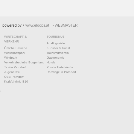
powered by
www.eloops.at
WEBMASTER
WIRTSCHAFT &
TOURISMUS
VERKEHR
Ausflugsziele
Örtliche Betriebe
Künstler & Kunst
Wirtschaftspark
Tourismusverein
Windpark
Gastronomie
Verkehrsbetriebe Burgenland
Hotels
Taxi in Parndorf
Private Unterkünfte
Jugendtaxi
Radwege in Parndorf
ÖBB Parndorf
Kraftfahrlinie B10
n