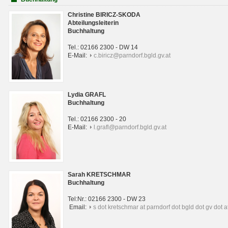
Christine BIRICZ-SKODA
Abteilungsleiterin
Buchhaltung
Tel.: 02166 2300 - DW 14
E-Mail:
c.biricz@parndorf.bgld.gv.at
Lydia GRAFL
Buchhaltung
Tel.: 02166 2300 - 20
E-Mail:
l.grafl@parndorf.bgld.gv.at
Sarah KRETSCHMAR
Buchhaltung
Tel:Nr.: 02166 2300 - DW 23
Email:
s dot kretschmar at parndorf dot bgld dot gv dot a