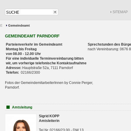
SITEMAP
CE
Gemeindeamt
GEMEINDEAMT PARNDORF
Parteienverkehr im Gemeindeamt
Sprechstunden des Bürge
Montag bis Freitag
nach Vereinbarung: 0676
von 08.00 - 12.00 Uhr
Für eine individuelle Terminvereinbarung bitten
wir, um vorherige telefonische Kontaktaufnahme
Adresse:
Hauptstraße 52a, 7111 Parndorf
Telefon:
02166/2300
Fotos der GemeindemitarbeiterInnen by Connie Perger,
Parndorf.
Amtsleitung
Sigrid KOPP
Amtsleiterin
Tel.Nr. 02166/23 00 - DW 13