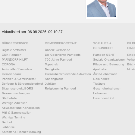
Aktualisiert am: 06.08.2026; 09:10:37
BÜRGERSERVICE
GEMEINDEPORTRAIT
SOZIALES &
BILD
GESUNDHEIT
EINR
Digitale Amtstafel
Unsere Gemeinde
ÖEK Parndorf
Die Geschichte Parndorfs
Parndorf GEHT
Kinde
PARNDORF HILFT
750 Jahre Parndorf
Soziale Organisationen
Volks
CORONA
Topothek
Pflege und Betreuung
Büche
Amtshelfer/ Formulare
Neuigkeiten
Apotheke
Musik
Gemeindeamt
Grenzüberschreitende Aktivitäten
Ärzte/Hebammen
Parteien & Gemeinderat
Ahnengalerie
Gesundheit
Dorfbote & Bürgermeisterbrief
Jubiläen
Tierärzte
Sitzungsprotokoll GRS
Religionen in Parndorf
Gesundheitsthemen
Bekanntmachungen
Leihomas
Sterbefälle
Gesundes Dorf
Wichtige Adressen
Abwasser und Kanalisation
Müll & Sammelstellen
Wichtige Termine
Bauhof
Jobbörse
Kataster & Flächenwidmung