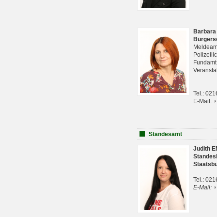
Barbara
Bürgers
Meldeam
Polizeil
Fundam
Veranst
Tel.: 02
E-Mail:
Standesamt
Judith 
Standes
Staatsb
Tel.: 02
E-Mail: