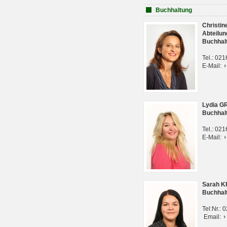
Buchhaltung
Christi
Abteilun
Buchhal
Tel.: 02
E-Mail:
Lydia G
Buchhal
Tel.: 02
E-Mail:
Sarah 
Buchhal
Tel:Nr.:
Email: