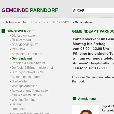
GEMEINDE
PARNDORF
Sie befinden sich hier:
Home
BÜRGERSERVICE
Gemeindeamt
GEMEINDEAMT PARND
BÜRGERSERVICE
Digitale Amtstafel
Parteienverkehr 
ÖEK Parndorf
Montag bis Freitag
PARNDORF HILFT
von 08.00 - 12.00 Uhr
CORONA
Für eine individuelle T
Amtshelfer/ Formulare
wir, um vorherige tele
Gemeindeamt
Adresse:
Hauptstraße 52
Parteien & Gemeinderat
Dorfbote & Bürgermeisterbrief
Telefon:
02166/2300
Sitzungsprotokoll GRS
Bekanntmachungen
Fotos der Gemeindemitarbeite
Sterbefälle
Parndorf.
Wichtige Adressen
Abwasser und Kanalisation
Müll & Sammelstellen
Amtsleitung
Wichtige Termine
Bauhof
Sigrid 
Jobbörse
Amtsleit
Kataster & Flächenwidmung