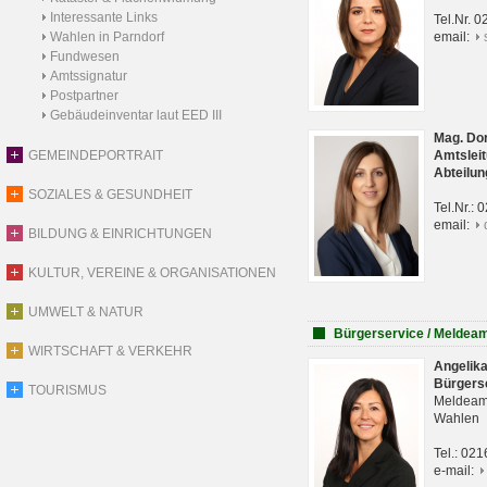
Interessante Links
Tel.Nr. 
Wahlen in Parndorf
email:
Fundwesen
Amtssignatur
Postpartner
Gebäudeinventar laut EED III
Mag. Do
GEMEINDEPORTRAIT
Amtsleit
Abteilun
SOZIALES & GESUNDHEIT
Tel.Nr.:
email:
BILDUNG & EINRICHTUNGEN
KULTUR, VEREINE & ORGANISATIONEN
UMWELT & NATUR
Bürgerservice / Meldea
WIRTSCHAFT & VERKEHR
Angelik
Bürgers
TOURISMUS
Meldeam
Wahlen
Tel.: 02
e-mail: