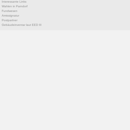
Interessante Links
Wahlen in Parndorf
Fundwesen
Amtssignatur
Postpartner
Gebäudeinventar laut EED III