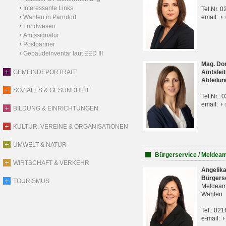
Interessante Links
Tel.Nr. 
Wahlen in Parndorf
email:
Fundwesen
Amtssignatur
Postpartner
Gebäudeinventar laut EED III
Mag. Do
GEMEINDEPORTRAIT
Amtsleit
Abteilun
SOZIALES & GESUNDHEIT
Tel.Nr.:
email:
BILDUNG & EINRICHTUNGEN
KULTUR, VEREINE & ORGANISATIONEN
UMWELT & NATUR
Bürgerservice / Meldea
WIRTSCHAFT & VERKEHR
Angelik
Bürgers
TOURISMUS
Meldeam
Wahlen
Tel.: 02
e-mail: