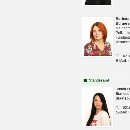
Barbara
Bürgers
Meldeam
Polizeil
Fundam
Veranst
Tel.: 02
E-Mail:
Standesamt
Judith 
Standes
Staatsb
Tel.: 02
E-Mail: