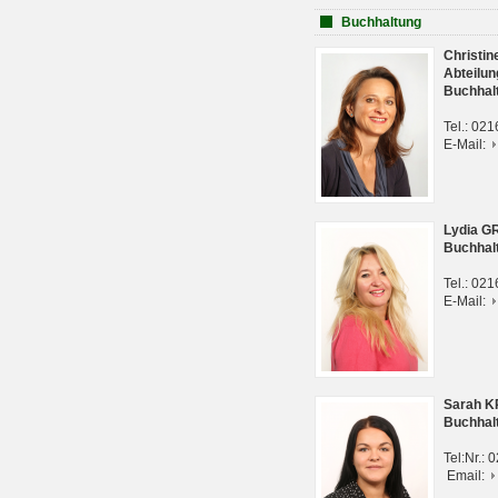
Buchhaltung
Christi
Abteilun
Buchhal
Tel.: 02
E-Mail:
Lydia G
Buchhal
Tel.: 02
E-Mail:
Sarah 
Buchhal
Tel:Nr.:
Email: