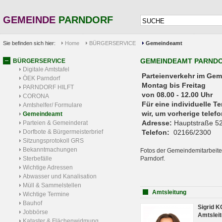
GEMEINDE
PARNDORF
Sie befinden sich hier:
Home
BÜRGERSERVICE
Gemeindeamt
GEMEINDEAMT PARND
BÜRGERSERVICE
Digitale Amtstafel
Parteienverkehr 
ÖEK Parndorf
Montag bis Freitag
PARNDORF HILFT
von 08.00 - 12.00 Uhr
CORONA
Für eine individuelle T
Amtshelfer/ Formulare
wir, um vorherige tele
Gemeindeamt
Adresse:
Hauptstraße 52
Parteien & Gemeinderat
Dorfbote & Bürgermeisterbrief
Telefon:
02166/2300
Sitzungsprotokoll GRS
Bekanntmachungen
Fotos der Gemeindemitarbeite
Sterbefälle
Parndorf.
Wichtige Adressen
Abwasser und Kanalisation
Müll & Sammelstellen
Amtsleitung
Wichtige Termine
Bauhof
Sigrid 
Jobbörse
Amtsleit
Kataster & Flächenwidmung