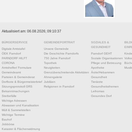
Aktualisiert am: 06.08.2026; 09:10:37
BÜRGERSERVICE
GEMEINDEPORTRAIT
SOZIALES &
BILD
GESUNDHEIT
EINR
Digitale Amtstafel
Unsere Gemeinde
ÖEK Parndorf
Die Geschichte Parndorfs
Parndorf GEHT
Kinde
PARNDORF HILFT
750 Jahre Parndorf
Soziale Organisationen
Volks
CORONA
Topothek
Pflege und Betreuung
Büche
Amtshelfer/ Formulare
Neuigkeiten
Apotheke
Musik
Gemeindeamt
Grenzüberschreitende Aktivitäten
Ärzte/Hebammen
Parteien & Gemeinderat
Ahnengalerie
Gesundheit
Dorfbote & Bürgermeisterbrief
Jubiläen
Tierärzte
Sitzungsprotokoll GRS
Religionen in Parndorf
Gesundheitsthemen
Bekanntmachungen
Leihomas
Sterbefälle
Gesundes Dorf
Wichtige Adressen
Abwasser und Kanalisation
Müll & Sammelstellen
Wichtige Termine
Bauhof
Jobbörse
Kataster & Flächenwidmung