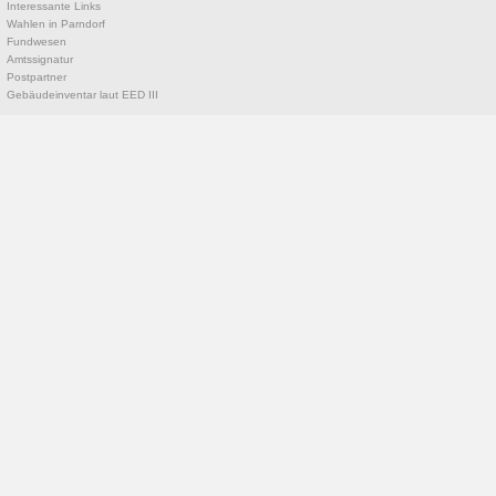
Interessante Links
Wahlen in Parndorf
Fundwesen
Amtssignatur
Postpartner
Gebäudeinventar laut EED III