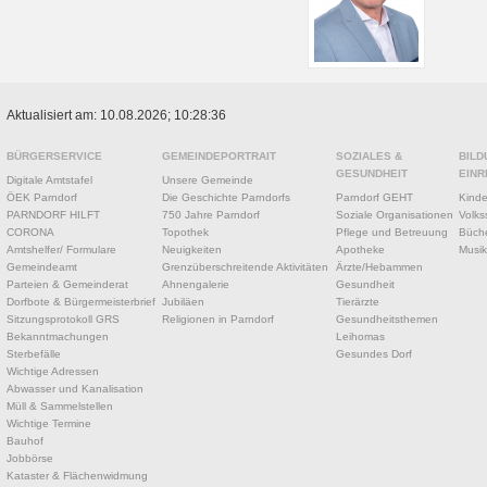
Aktualisiert am: 10.08.2026; 10:28:36
BÜRGERSERVICE
GEMEINDEPORTRAIT
SOZIALES &
BILD
GESUNDHEIT
EINR
Digitale Amtstafel
Unsere Gemeinde
ÖEK Parndorf
Die Geschichte Parndorfs
Parndorf GEHT
Kinde
PARNDORF HILFT
750 Jahre Parndorf
Soziale Organisationen
Volks
CORONA
Topothek
Pflege und Betreuung
Büche
Amtshelfer/ Formulare
Neuigkeiten
Apotheke
Musik
Gemeindeamt
Grenzüberschreitende Aktivitäten
Ärzte/Hebammen
Parteien & Gemeinderat
Ahnengalerie
Gesundheit
Dorfbote & Bürgermeisterbrief
Jubiläen
Tierärzte
Sitzungsprotokoll GRS
Religionen in Parndorf
Gesundheitsthemen
Bekanntmachungen
Leihomas
Sterbefälle
Gesundes Dorf
Wichtige Adressen
Abwasser und Kanalisation
Müll & Sammelstellen
Wichtige Termine
Bauhof
Jobbörse
Kataster & Flächenwidmung