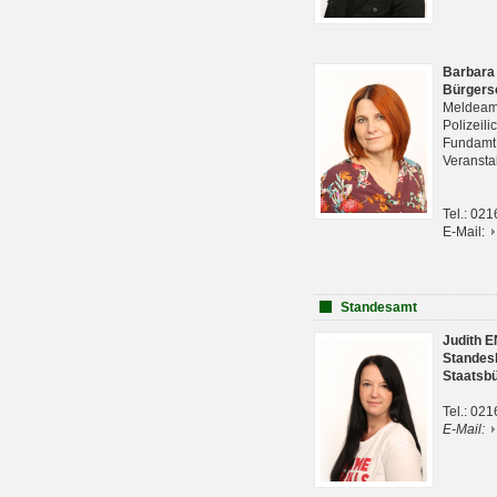
Barbara
Bürgers
Meldeam
Polizeil
Fundam
Veranst
Tel.: 02
E-Mail:
Standesamt
Judith 
Standes
Staatsb
Tel.: 02
E-Mail: