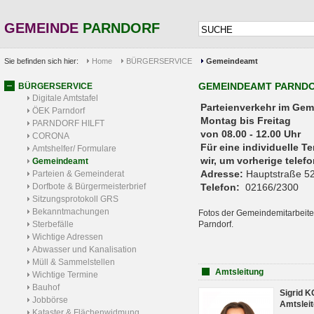
GEMEINDE
PARNDORF
Sie befinden sich hier:
Home
BÜRGERSERVICE
Gemeindeamt
GEMEINDEAMT PARND
BÜRGERSERVICE
Digitale Amtstafel
Parteienverkehr 
ÖEK Parndorf
Montag bis Freitag
PARNDORF HILFT
von 08.00 - 12.00 Uhr
CORONA
Für eine individuelle T
Amtshelfer/ Formulare
wir, um vorherige tele
Gemeindeamt
Adresse:
Hauptstraße 52
Parteien & Gemeinderat
Dorfbote & Bürgermeisterbrief
Telefon:
02166/2300
Sitzungsprotokoll GRS
Bekanntmachungen
Fotos der Gemeindemitarbeite
Sterbefälle
Parndorf.
Wichtige Adressen
Abwasser und Kanalisation
Müll & Sammelstellen
Amtsleitung
Wichtige Termine
Bauhof
Sigrid 
Jobbörse
Amtsleit
Kataster & Flächenwidmung