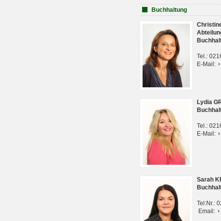
Buchhaltung
Christi
Abteilun
Buchhal
Tel.: 02
E-Mail:
Lydia G
Buchhal
Tel.: 02
E-Mail:
Sarah 
Buchhal
Tel:Nr.:
Email: