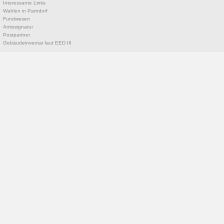
Interessante Links
Wahlen in Parndorf
Fundwesen
Amtssignatur
Postpartner
Gebäudeinventar laut EED III