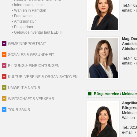
Interessante Links
Tel.Nr. 
Wahlen in Parndorf
email:
Fundwesen
Amtssignatur
Postpartner
Gebäudeinventar laut EED III
Mag. Do
GEMEINDEPORTRAIT
Amtsleit
Abteilun
SOZIALES & GESUNDHEIT
Tel.Nr.:
email:
BILDUNG & EINRICHTUNGEN
KULTUR, VEREINE & ORGANISATIONEN
UMWELT & NATUR
Bürgerservice / Meldea
WIRTSCHAFT & VERKEHR
Angelik
Bürgers
TOURISMUS
Meldeam
Wahlen
Tel.: 02
e-mail: