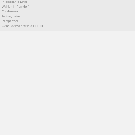
Interessante Links
Wahlen in Parndorf
Fundwesen
Amtssignatur
Postpartner
Gebäudeinventar laut EED III