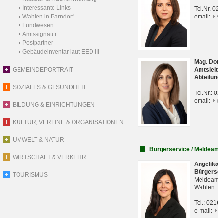
Interessante Links
Tel.Nr. 
Wahlen in Parndorf
email:
Fundwesen
Amtssignatur
Postpartner
Gebäudeinventar laut EED III
Mag. Do
GEMEINDEPORTRAIT
Amtsleit
Abteilun
SOZIALES & GESUNDHEIT
Tel.Nr.:
email:
BILDUNG & EINRICHTUNGEN
KULTUR, VEREINE & ORGANISATIONEN
UMWELT & NATUR
Bürgerservice / Meldea
WIRTSCHAFT & VERKEHR
Angelik
Bürgers
TOURISMUS
Meldeam
Wahlen
Tel.: 02
e-mail: