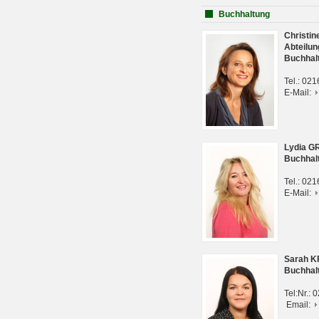
Buchhaltung
Christi
Abteilun
Buchhal
Tel.: 02
E-Mail:
Lydia G
Buchhal
Tel.: 02
E-Mail:
Sarah 
Buchhal
Tel:Nr.:
Email: