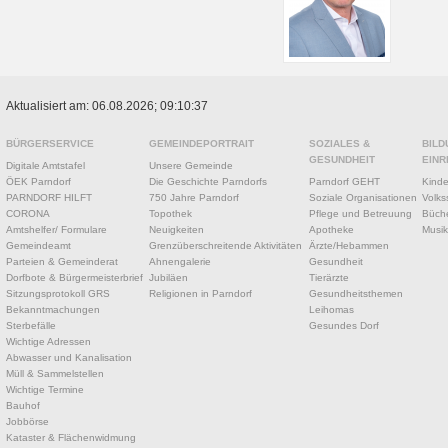
Aktualisiert am: 06.08.2026; 09:10:37
BÜRGERSERVICE
GEMEINDEPORTRAIT
SOZIALES &
BILD
GESUNDHEIT
EINR
Digitale Amtstafel
Unsere Gemeinde
ÖEK Parndorf
Die Geschichte Parndorfs
Parndorf GEHT
Kinde
PARNDORF HILFT
750 Jahre Parndorf
Soziale Organisationen
Volks
CORONA
Topothek
Pflege und Betreuung
Büche
Amtshelfer/ Formulare
Neuigkeiten
Apotheke
Musik
Gemeindeamt
Grenzüberschreitende Aktivitäten
Ärzte/Hebammen
Parteien & Gemeinderat
Ahnengalerie
Gesundheit
Dorfbote & Bürgermeisterbrief
Jubiläen
Tierärzte
Sitzungsprotokoll GRS
Religionen in Parndorf
Gesundheitsthemen
Bekanntmachungen
Leihomas
Sterbefälle
Gesundes Dorf
Wichtige Adressen
Abwasser und Kanalisation
Müll & Sammelstellen
Wichtige Termine
Bauhof
Jobbörse
Kataster & Flächenwidmung