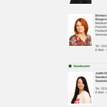
Barbara
Bürgers
Meldeam
Polizeil
Fundam
Veranst
Tel.: 02
E-Mail:
Standesamt
Judith 
Standes
Staatsb
Tel.: 02
E-Mail: