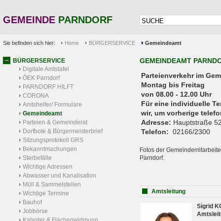
GEMEINDE
PARNDORF
Sie befinden sich hier:
Home
BÜRGERSERVICE
Gemeindeamt
GEMEINDEAMT PARND
BÜRGERSERVICE
Digitale Amtstafel
Parteienverkehr 
ÖEK Parndorf
Montag bis Freitag
PARNDORF HILFT
von 08.00 - 12.00 Uhr
CORONA
Für eine individuelle T
Amtshelfer/ Formulare
wir, um vorherige tele
Gemeindeamt
Adresse:
Hauptstraße 52
Parteien & Gemeinderat
Dorfbote & Bürgermeisterbrief
Telefon:
02166/2300
Sitzungsprotokoll GRS
Bekanntmachungen
Fotos der Gemeindemitarbeite
Sterbefälle
Parndorf.
Wichtige Adressen
Abwasser und Kanalisation
Müll & Sammelstellen
Amtsleitung
Wichtige Termine
Bauhof
Sigrid 
Jobbörse
Amtsleit
Kataster & Flächenwidmung