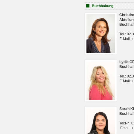
Buchhaltung
Christi
Abteilun
Buchhal
Tel.: 02
E-Mail:
Lydia G
Buchhal
Tel.: 02
E-Mail:
Sarah 
Buchhal
Tel:Nr.:
Email: