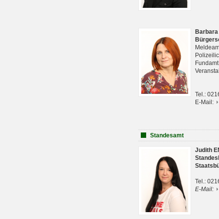
Barbara
Bürgers
Meldeam
Polizeil
Fundam
Veranst
Tel.: 02
E-Mail:
Standesamt
Judith 
Standes
Staatsb
Tel.: 02
E-Mail: