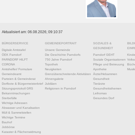
Aktualisiert am: 06.08.2026; 09:10:37
BÜRGERSERVICE
GEMEINDEPORTRAIT
SOZIALES &
BILD
GESUNDHEIT
EINR
Digitale Amtstafel
Unsere Gemeinde
ÖEK Parndorf
Die Geschichte Parndorfs
Parndorf GEHT
Kinde
PARNDORF HILFT
750 Jahre Parndorf
Soziale Organisationen
Volks
CORONA
Topothek
Pflege und Betreuung
Büche
Amtshelfer/ Formulare
Neuigkeiten
Apotheke
Musik
Gemeindeamt
Grenzüberschreitende Aktivitäten
Ärzte/Hebammen
Parteien & Gemeinderat
Ahnengalerie
Gesundheit
Dorfbote & Bürgermeisterbrief
Jubiläen
Tierärzte
Sitzungsprotokoll GRS
Religionen in Parndorf
Gesundheitsthemen
Bekanntmachungen
Leihomas
Sterbefälle
Gesundes Dorf
Wichtige Adressen
Abwasser und Kanalisation
Müll & Sammelstellen
Wichtige Termine
Bauhof
Jobbörse
Kataster & Flächenwidmung