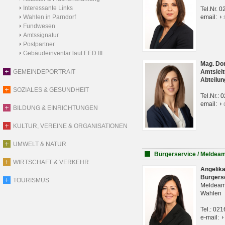
Interessante Links
Tel.Nr. 
Wahlen in Parndorf
email:
Fundwesen
Amtssignatur
Postpartner
Gebäudeinventar laut EED III
Mag. Do
GEMEINDEPORTRAIT
Amtsleit
Abteilun
SOZIALES & GESUNDHEIT
Tel.Nr.:
email:
BILDUNG & EINRICHTUNGEN
KULTUR, VEREINE & ORGANISATIONEN
UMWELT & NATUR
Bürgerservice / Meldea
WIRTSCHAFT & VERKEHR
Angelik
Bürgers
TOURISMUS
Meldeam
Wahlen
Tel.: 02
e-mail: