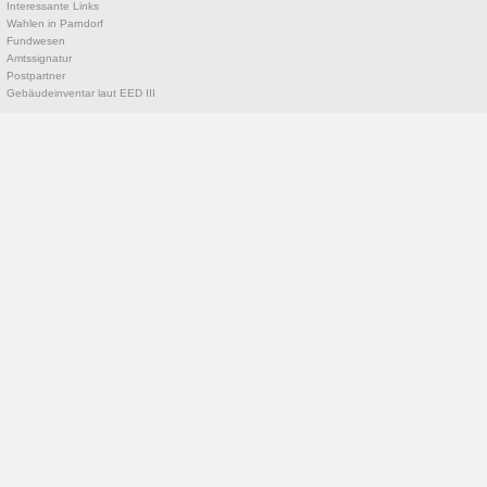
Interessante Links
Wahlen in Parndorf
Fundwesen
Amtssignatur
Postpartner
Gebäudeinventar laut EED III