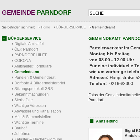
GEMEINDE
PARNDORF
Sie befinden sich hier:
Home
BÜRGERSERVICE
Gemeindeamt
GEMEINDEAMT PARND
BÜRGERSERVICE
Digitale Amtstafel
Parteienverkehr 
ÖEK Parndorf
Montag bis Freitag
PARNDORF HILFT
von 08.00 - 12.00 Uhr
CORONA
Für eine individuelle T
Amtshelfer/ Formulare
wir, um vorherige tele
Gemeindeamt
Adresse:
Hauptstraße 52
Parteien & Gemeinderat
Dorfbote & Bürgermeisterbrief
Telefon:
02166/2300
Sitzungsprotokoll GRS
Bekanntmachungen
Fotos der Gemeindemitarbeite
Sterbefälle
Parndorf.
Wichtige Adressen
Abwasser und Kanalisation
Müll & Sammelstellen
Amtsleitung
Wichtige Termine
Bauhof
Sigrid 
Jobbörse
Amtsleit
Kataster & Flächenwidmung