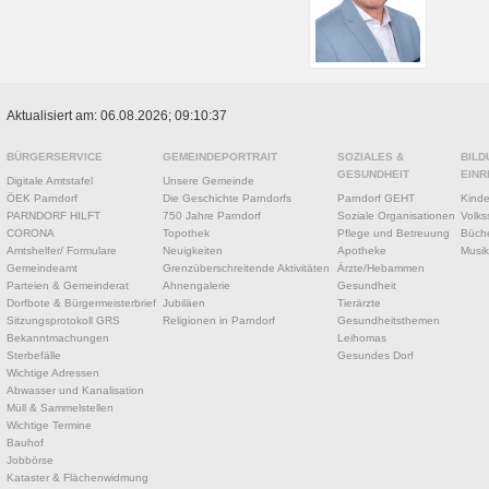
Aktualisiert am: 06.08.2026; 09:10:37
BÜRGERSERVICE
GEMEINDEPORTRAIT
SOZIALES &
BILD
GESUNDHEIT
EINR
Digitale Amtstafel
Unsere Gemeinde
ÖEK Parndorf
Die Geschichte Parndorfs
Parndorf GEHT
Kinde
PARNDORF HILFT
750 Jahre Parndorf
Soziale Organisationen
Volks
CORONA
Topothek
Pflege und Betreuung
Büche
Amtshelfer/ Formulare
Neuigkeiten
Apotheke
Musik
Gemeindeamt
Grenzüberschreitende Aktivitäten
Ärzte/Hebammen
Parteien & Gemeinderat
Ahnengalerie
Gesundheit
Dorfbote & Bürgermeisterbrief
Jubiläen
Tierärzte
Sitzungsprotokoll GRS
Religionen in Parndorf
Gesundheitsthemen
Bekanntmachungen
Leihomas
Sterbefälle
Gesundes Dorf
Wichtige Adressen
Abwasser und Kanalisation
Müll & Sammelstellen
Wichtige Termine
Bauhof
Jobbörse
Kataster & Flächenwidmung