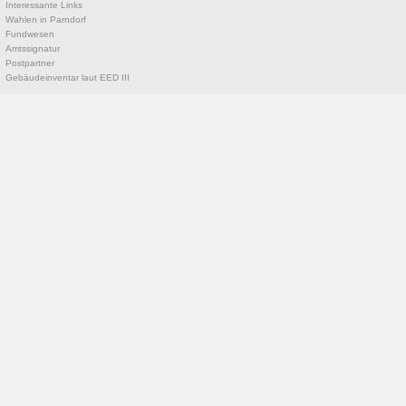
Interessante Links
Wahlen in Parndorf
Fundwesen
Amtssignatur
Postpartner
Gebäudeinventar laut EED III