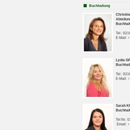
Buchhaltung
Christi
Abteilun
Buchhal
Tel.: 02
E-Mail:
Lydia G
Buchhal
Tel.: 02
E-Mail:
Sarah 
Buchhal
Tel:Nr.:
Email: