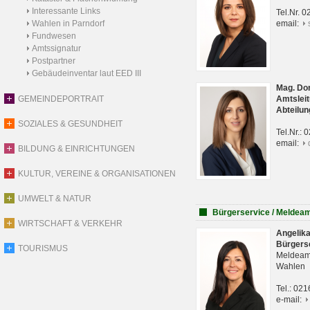
Interessante Links
Tel.Nr. 
Wahlen in Parndorf
email:
Fundwesen
Amtssignatur
Postpartner
Gebäudeinventar laut EED III
Mag. Do
GEMEINDEPORTRAIT
Amtsleit
Abteilun
SOZIALES & GESUNDHEIT
Tel.Nr.:
email:
BILDUNG & EINRICHTUNGEN
KULTUR, VEREINE & ORGANISATIONEN
UMWELT & NATUR
Bürgerservice / Meldea
WIRTSCHAFT & VERKEHR
Angelik
Bürgers
TOURISMUS
Meldeam
Wahlen
Tel.: 02
e-mail: