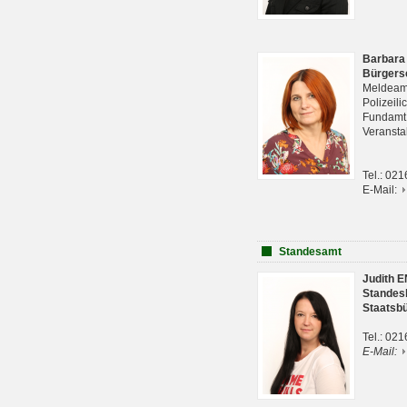
Barbara
Bürgers
Meldeam
Polizeil
Fundam
Veranst
Tel.: 02
E-Mail:
Standesamt
Judith 
Standes
Staatsb
Tel.: 02
E-Mail: