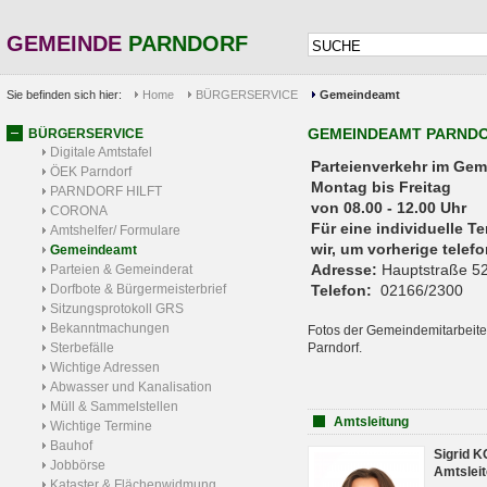
GEMEINDE
PARNDORF
Sie befinden sich hier:
Home
BÜRGERSERVICE
Gemeindeamt
GEMEINDEAMT PARND
BÜRGERSERVICE
Digitale Amtstafel
Parteienverkehr 
ÖEK Parndorf
Montag bis Freitag
PARNDORF HILFT
von 08.00 - 12.00 Uhr
CORONA
Für eine individuelle T
Amtshelfer/ Formulare
wir, um vorherige tele
Gemeindeamt
Adresse:
Hauptstraße 52
Parteien & Gemeinderat
Dorfbote & Bürgermeisterbrief
Telefon:
02166/2300
Sitzungsprotokoll GRS
Bekanntmachungen
Fotos der Gemeindemitarbeite
Sterbefälle
Parndorf.
Wichtige Adressen
Abwasser und Kanalisation
Müll & Sammelstellen
Amtsleitung
Wichtige Termine
Bauhof
Sigrid 
Jobbörse
Amtsleit
Kataster & Flächenwidmung