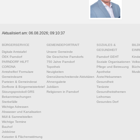
Aktualisiert am: 06.08.2026; 09:10:37
BÜRGERSERVICE
GEMEINDEPORTRAIT
SOZIALES &
BILD
GESUNDHEIT
EINR
Digitale Amtstafel
Unsere Gemeinde
ÖEK Parndorf
Die Geschichte Parndorfs
Parndorf GEHT
Kinde
PARNDORF HILFT
750 Jahre Parndorf
Soziale Organisationen
Volks
CORONA
Topothek
Pflege und Betreuung
Büche
Amtshelfer/ Formulare
Neuigkeiten
Apotheke
Musik
Gemeindeamt
Grenzüberschreitende Aktivitäten
Ärzte/Hebammen
Parteien & Gemeinderat
Ahnengalerie
Gesundheit
Dorfbote & Bürgermeisterbrief
Jubiläen
Tierärzte
Sitzungsprotokoll GRS
Religionen in Parndorf
Gesundheitsthemen
Bekanntmachungen
Leihomas
Sterbefälle
Gesundes Dorf
Wichtige Adressen
Abwasser und Kanalisation
Müll & Sammelstellen
Wichtige Termine
Bauhof
Jobbörse
Kataster & Flächenwidmung