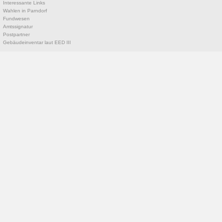
Interessante Links
Wahlen in Parndorf
Fundwesen
Amtssignatur
Postpartner
Gebäudeinventar laut EED III