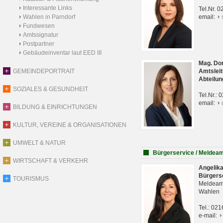
Interessante Links
Tel.Nr. 
Wahlen in Parndorf
email:
Fundwesen
Amtssignatur
Postpartner
Gebäudeinventar laut EED III
Mag. Do
GEMEINDEPORTRAIT
Amtsleit
Abteilun
SOZIALES & GESUNDHEIT
Tel.Nr.:
email:
BILDUNG & EINRICHTUNGEN
KULTUR, VEREINE & ORGANISATIONEN
UMWELT & NATUR
Bürgerservice / Meldea
WIRTSCHAFT & VERKEHR
Angelik
Bürgers
TOURISMUS
Meldeam
Wahlen
Tel.: 02
e-mail: