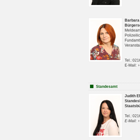
Barbara
Bürgers
Meldeam
Polizeil
Fundam
Veranst
Tel.: 02
E-Mail:
Standesamt
Judith 
Standes
Staatsb
Tel.: 02
E-Mail: