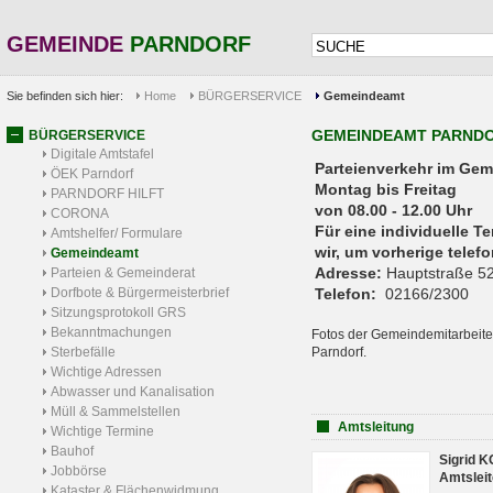
GEMEINDE
PARNDORF
Sie befinden sich hier:
Home
BÜRGERSERVICE
Gemeindeamt
GEMEINDEAMT PARND
BÜRGERSERVICE
Digitale Amtstafel
Parteienverkehr 
ÖEK Parndorf
Montag bis Freitag
PARNDORF HILFT
von 08.00 - 12.00 Uhr
CORONA
Für eine individuelle T
Amtshelfer/ Formulare
wir, um vorherige tele
Gemeindeamt
Adresse:
Hauptstraße 52
Parteien & Gemeinderat
Dorfbote & Bürgermeisterbrief
Telefon:
02166/2300
Sitzungsprotokoll GRS
Bekanntmachungen
Fotos der Gemeindemitarbeite
Sterbefälle
Parndorf.
Wichtige Adressen
Abwasser und Kanalisation
Müll & Sammelstellen
Amtsleitung
Wichtige Termine
Bauhof
Sigrid 
Jobbörse
Amtsleit
Kataster & Flächenwidmung