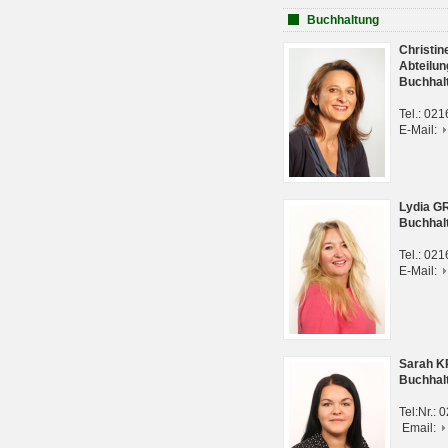
Buchhaltung
Christi
Abteilun
Buchhal
Tel.: 02
E-Mail:
Lydia G
Buchhal
Tel.: 02
E-Mail:
Sarah 
Buchhal
Tel:Nr.:
Email: