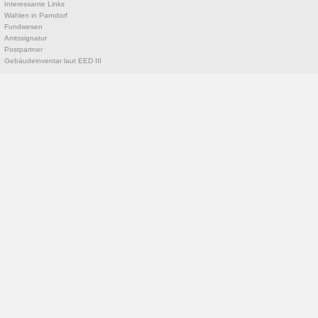
Interessante Links
Wahlen in Parndorf
Fundwesen
Amtssignatur
Postpartner
Gebäudeinventar laut EED III