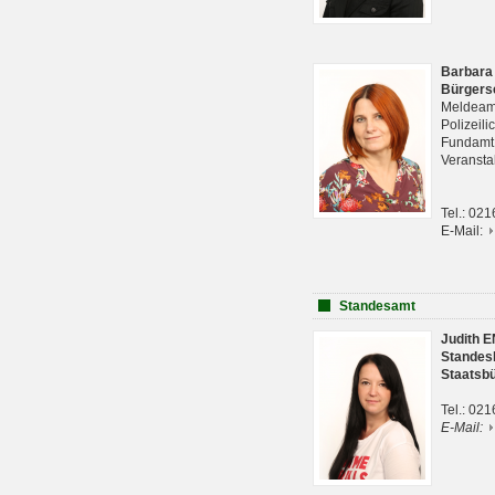
Barbara
Bürgers
Meldeam
Polizeil
Fundam
Veranst
Tel.: 02
E-Mail:
Standesamt
Judith 
Standes
Staatsb
Tel.: 02
E-Mail: