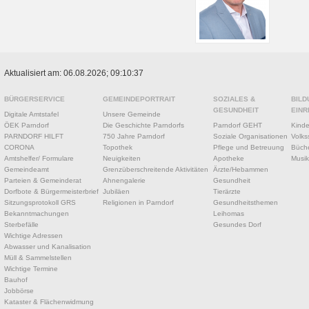
Aktualisiert am: 06.08.2026; 09:10:37
BÜRGERSERVICE
GEMEINDEPORTRAIT
SOZIALES &
BILD
GESUNDHEIT
EINR
Digitale Amtstafel
Unsere Gemeinde
ÖEK Parndorf
Die Geschichte Parndorfs
Parndorf GEHT
Kinde
PARNDORF HILFT
750 Jahre Parndorf
Soziale Organisationen
Volks
CORONA
Topothek
Pflege und Betreuung
Büche
Amtshelfer/ Formulare
Neuigkeiten
Apotheke
Musik
Gemeindeamt
Grenzüberschreitende Aktivitäten
Ärzte/Hebammen
Parteien & Gemeinderat
Ahnengalerie
Gesundheit
Dorfbote & Bürgermeisterbrief
Jubiläen
Tierärzte
Sitzungsprotokoll GRS
Religionen in Parndorf
Gesundheitsthemen
Bekanntmachungen
Leihomas
Sterbefälle
Gesundes Dorf
Wichtige Adressen
Abwasser und Kanalisation
Müll & Sammelstellen
Wichtige Termine
Bauhof
Jobbörse
Kataster & Flächenwidmung