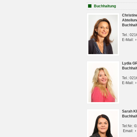
Buchhaltung
Christi
Abteilun
Buchhal
Tel.: 02
E-Mail:
Lydia G
Buchhal
Tel.: 02
E-Mail:
Sarah 
Buchhal
Tel:Nr.:
Email: