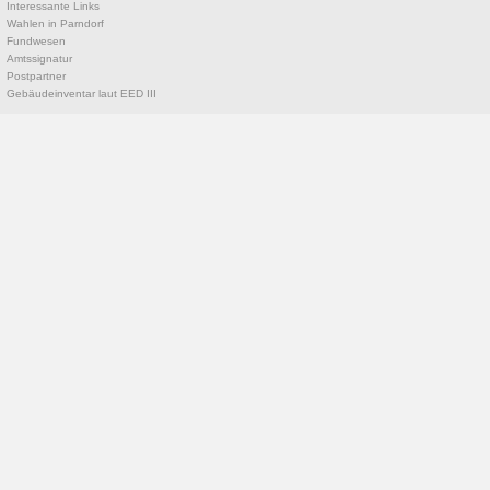
Interessante Links
Wahlen in Parndorf
Fundwesen
Amtssignatur
Postpartner
Gebäudeinventar laut EED III