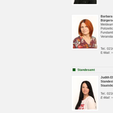
Barbara
Bürgers
Meldeam
Polizeil
Fundam
Veranst
Tel.: 02
E-Mail:
Standesamt
Judith 
Standes
Staatsb
Tel.: 02
E-Mail: