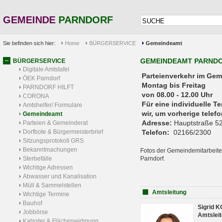
GEMEINDE
PARNDORF
Sie befinden sich hier:
Home
BÜRGERSERVICE
Gemeindeamt
GEMEINDEAMT PARND
BÜRGERSERVICE
Digitale Amtstafel
Parteienverkehr 
ÖEK Parndorf
Montag bis Freitag
PARNDORF HILFT
von 08.00 - 12.00 Uhr
CORONA
Für eine individuelle T
Amtshelfer/ Formulare
wir, um vorherige tele
Gemeindeamt
Adresse:
Hauptstraße 52
Parteien & Gemeinderat
Dorfbote & Bürgermeisterbrief
Telefon:
02166/2300
Sitzungsprotokoll GRS
Bekanntmachungen
Fotos der Gemeindemitarbeite
Sterbefälle
Parndorf.
Wichtige Adressen
Abwasser und Kanalisation
Müll & Sammelstellen
Amtsleitung
Wichtige Termine
Bauhof
Sigrid 
Jobbörse
Amtsleit
Kataster & Flächenwidmung