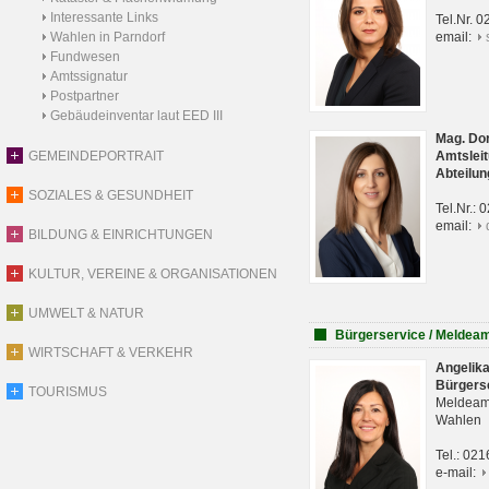
Interessante Links
Tel.Nr. 
Wahlen in Parndorf
email:
Fundwesen
Amtssignatur
Postpartner
Gebäudeinventar laut EED III
Mag. Do
GEMEINDEPORTRAIT
Amtsleit
Abteilun
SOZIALES & GESUNDHEIT
Tel.Nr.:
email:
BILDUNG & EINRICHTUNGEN
KULTUR, VEREINE & ORGANISATIONEN
UMWELT & NATUR
Bürgerservice / Meldea
WIRTSCHAFT & VERKEHR
Angelik
Bürgers
TOURISMUS
Meldeam
Wahlen
Tel.: 02
e-mail: