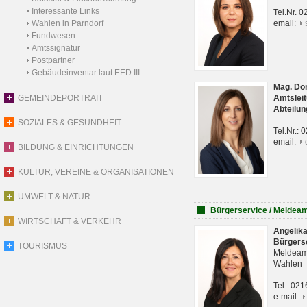
Interessante Links
Tel.Nr. 
Wahlen in Parndorf
email:
Fundwesen
Amtssignatur
Postpartner
Gebäudeinventar laut EED III
Mag. Do
GEMEINDEPORTRAIT
Amtsleit
Abteilun
SOZIALES & GESUNDHEIT
Tel.Nr.:
email:
BILDUNG & EINRICHTUNGEN
KULTUR, VEREINE & ORGANISATIONEN
UMWELT & NATUR
Bürgerservice / Meldea
WIRTSCHAFT & VERKEHR
Angelik
Bürgers
TOURISMUS
Meldeam
Wahlen
Tel.: 02
e-mail: