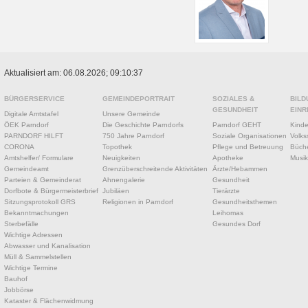
Aktualisiert am: 06.08.2026; 09:10:37
BÜRGERSERVICE
GEMEINDEPORTRAIT
SOZIALES &
BILD
GESUNDHEIT
EINR
Digitale Amtstafel
Unsere Gemeinde
ÖEK Parndorf
Die Geschichte Parndorfs
Parndorf GEHT
Kinde
PARNDORF HILFT
750 Jahre Parndorf
Soziale Organisationen
Volks
CORONA
Topothek
Pflege und Betreuung
Büche
Amtshelfer/ Formulare
Neuigkeiten
Apotheke
Musik
Gemeindeamt
Grenzüberschreitende Aktivitäten
Ärzte/Hebammen
Parteien & Gemeinderat
Ahnengalerie
Gesundheit
Dorfbote & Bürgermeisterbrief
Jubiläen
Tierärzte
Sitzungsprotokoll GRS
Religionen in Parndorf
Gesundheitsthemen
Bekanntmachungen
Leihomas
Sterbefälle
Gesundes Dorf
Wichtige Adressen
Abwasser und Kanalisation
Müll & Sammelstellen
Wichtige Termine
Bauhof
Jobbörse
Kataster & Flächenwidmung