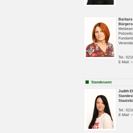
Barbara
Bürgers
Meldeam
Polizeil
Fundam
Veranst
Tel.: 02
E-Mail:
Standesamt
Judith 
Standes
Staatsb
Tel.: 02
E-Mail: