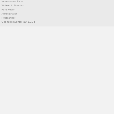
Interessante Links
Wahlen in Parndorf
Fundwesen
Amtssignatur
Postpartner
Gebäudeinventar laut EED III