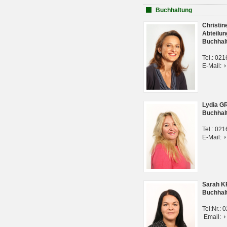
Buchhaltung
Christi
Abteilun
Buchhal
Tel.: 02
E-Mail:
Lydia G
Buchhal
Tel.: 02
E-Mail:
Sarah 
Buchhal
Tel:Nr.:
Email: