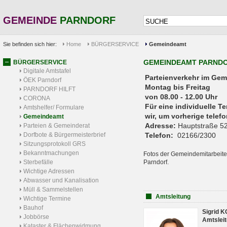
GEMEINDE
PARNDORF
Sie befinden sich hier:
Home
BÜRGERSERVICE
Gemeindeamt
GEMEINDEAMT PARND
BÜRGERSERVICE
Digitale Amtstafel
Parteienverkehr 
ÖEK Parndorf
Montag bis Freitag
PARNDORF HILFT
von 08.00 - 12.00 Uhr
CORONA
Für eine individuelle T
Amtshelfer/ Formulare
wir, um vorherige tele
Gemeindeamt
Adresse:
Hauptstraße 52
Parteien & Gemeinderat
Dorfbote & Bürgermeisterbrief
Telefon:
02166/2300
Sitzungsprotokoll GRS
Bekanntmachungen
Fotos der Gemeindemitarbeite
Sterbefälle
Parndorf.
Wichtige Adressen
Abwasser und Kanalisation
Müll & Sammelstellen
Amtsleitung
Wichtige Termine
Bauhof
Sigrid 
Jobbörse
Amtsleit
Kataster & Flächenwidmung