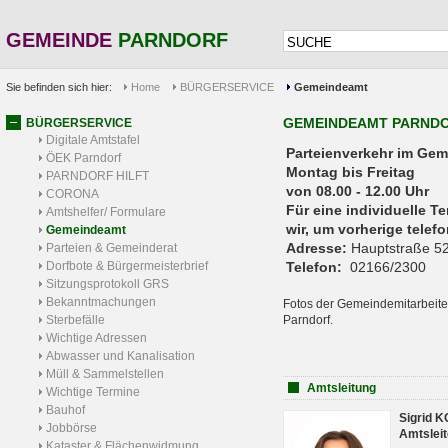
GEMEINDE
PARNDORF
Sie befinden sich hier:
Home
BÜRGERSERVICE
Gemeindeamt
GEMEINDEAMT PARND
BÜRGERSERVICE
Digitale Amtstafel
Parteienverkehr 
ÖEK Parndorf
Montag bis Freitag
PARNDORF HILFT
von 08.00 - 12.00 Uhr
CORONA
Für eine individuelle T
Amtshelfer/ Formulare
wir, um vorherige tele
Gemeindeamt
Adresse:
Hauptstraße 52
Parteien & Gemeinderat
Dorfbote & Bürgermeisterbrief
Telefon:
02166/2300
Sitzungsprotokoll GRS
Bekanntmachungen
Fotos der Gemeindemitarbeite
Sterbefälle
Parndorf.
Wichtige Adressen
Abwasser und Kanalisation
Müll & Sammelstellen
Amtsleitung
Wichtige Termine
Bauhof
Sigrid 
Jobbörse
Amtsleit
Kataster & Flächenwidmung