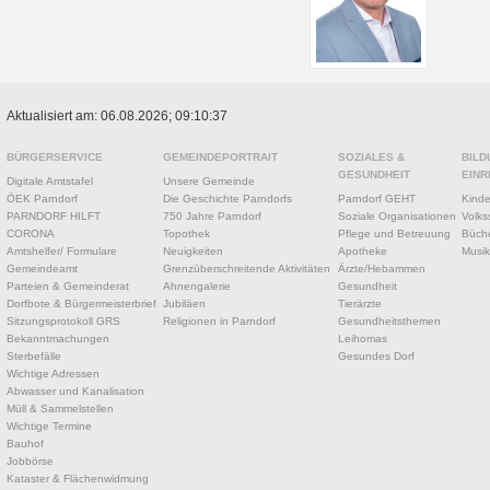
Aktualisiert am: 06.08.2026; 09:10:37
BÜRGERSERVICE
GEMEINDEPORTRAIT
SOZIALES &
BILD
GESUNDHEIT
EINR
Digitale Amtstafel
Unsere Gemeinde
ÖEK Parndorf
Die Geschichte Parndorfs
Parndorf GEHT
Kinde
PARNDORF HILFT
750 Jahre Parndorf
Soziale Organisationen
Volks
CORONA
Topothek
Pflege und Betreuung
Büche
Amtshelfer/ Formulare
Neuigkeiten
Apotheke
Musik
Gemeindeamt
Grenzüberschreitende Aktivitäten
Ärzte/Hebammen
Parteien & Gemeinderat
Ahnengalerie
Gesundheit
Dorfbote & Bürgermeisterbrief
Jubiläen
Tierärzte
Sitzungsprotokoll GRS
Religionen in Parndorf
Gesundheitsthemen
Bekanntmachungen
Leihomas
Sterbefälle
Gesundes Dorf
Wichtige Adressen
Abwasser und Kanalisation
Müll & Sammelstellen
Wichtige Termine
Bauhof
Jobbörse
Kataster & Flächenwidmung