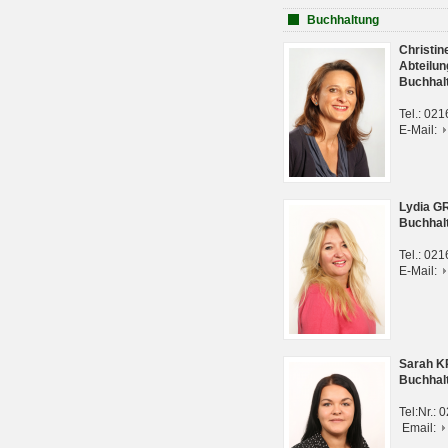
Buchhaltung
Christi
Abteilun
Buchhal
Tel.: 02
E-Mail:
Lydia G
Buchhal
Tel.: 02
E-Mail:
Sarah 
Buchhal
Tel:Nr.:
Email: