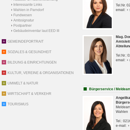
Interessante Links
Tel.Nr. 
Wahlen in Parndorf
email:
Fundwesen
Amtssignatur
Postpartner
Gebäudeinventar laut EED III
Mag. Do
GEMEINDEPORTRAIT
Amtsleit
Abteilun
SOZIALES & GESUNDHEIT
Tel.Nr.:
email:
BILDUNG & EINRICHTUNGEN
KULTUR, VEREINE & ORGANISATIONEN
UMWELT & NATUR
Bürgerservice / Meldea
WIRTSCHAFT & VERKEHR
Angelik
Bürgers
TOURISMUS
Meldeam
Wahlen
Tel.: 02
e-mail: