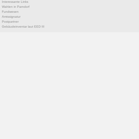
Interessante Links
Wahlen in Parndorf
Fundwesen
Amtssignatur
Postpartner
Gebäudeinventar laut EED III