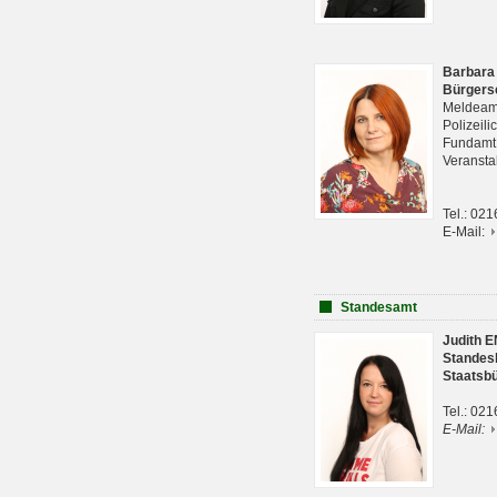
Barbara
Bürgers
Meldeam
Polizeil
Fundam
Veranst
Tel.: 02
E-Mail:
Standesamt
Judith 
Standes
Staatsb
Tel.: 02
E-Mail: