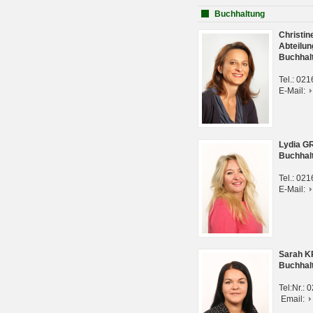
Buchhaltung
Christi
Abteilun
Buchhal
Tel.: 02
E-Mail:
Lydia G
Buchhal
Tel.: 02
E-Mail:
Sarah 
Buchhal
Tel:Nr.:
Email: