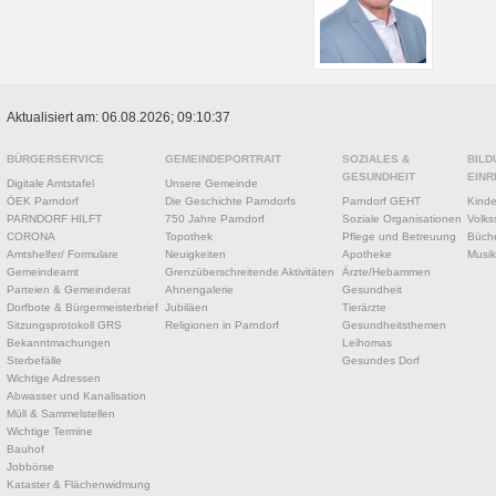
Aktualisiert am: 06.08.2026; 09:10:37
BÜRGERSERVICE
GEMEINDEPORTRAIT
SOZIALES &
BILD
GESUNDHEIT
EINR
Digitale Amtstafel
Unsere Gemeinde
ÖEK Parndorf
Die Geschichte Parndorfs
Parndorf GEHT
Kinde
PARNDORF HILFT
750 Jahre Parndorf
Soziale Organisationen
Volks
CORONA
Topothek
Pflege und Betreuung
Büche
Amtshelfer/ Formulare
Neuigkeiten
Apotheke
Musik
Gemeindeamt
Grenzüberschreitende Aktivitäten
Ärzte/Hebammen
Parteien & Gemeinderat
Ahnengalerie
Gesundheit
Dorfbote & Bürgermeisterbrief
Jubiläen
Tierärzte
Sitzungsprotokoll GRS
Religionen in Parndorf
Gesundheitsthemen
Bekanntmachungen
Leihomas
Sterbefälle
Gesundes Dorf
Wichtige Adressen
Abwasser und Kanalisation
Müll & Sammelstellen
Wichtige Termine
Bauhof
Jobbörse
Kataster & Flächenwidmung