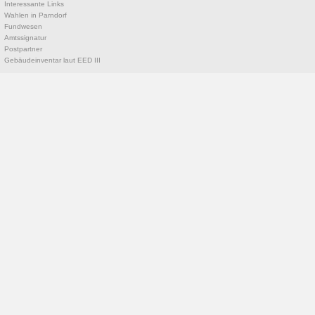
Interessante Links
Wahlen in Parndorf
Fundwesen
Amtssignatur
Postpartner
Gebäudeinventar laut EED III