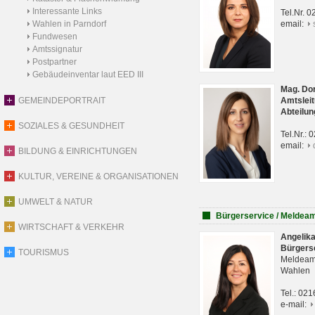
Interessante Links
Tel.Nr. 
Wahlen in Parndorf
email:
Fundwesen
Amtssignatur
Postpartner
Gebäudeinventar laut EED III
Mag. Do
GEMEINDEPORTRAIT
Amtsleit
Abteilun
SOZIALES & GESUNDHEIT
Tel.Nr.:
email:
BILDUNG & EINRICHTUNGEN
KULTUR, VEREINE & ORGANISATIONEN
UMWELT & NATUR
Bürgerservice / Meldea
WIRTSCHAFT & VERKEHR
Angelik
Bürgers
TOURISMUS
Meldeam
Wahlen
Tel.: 02
e-mail: