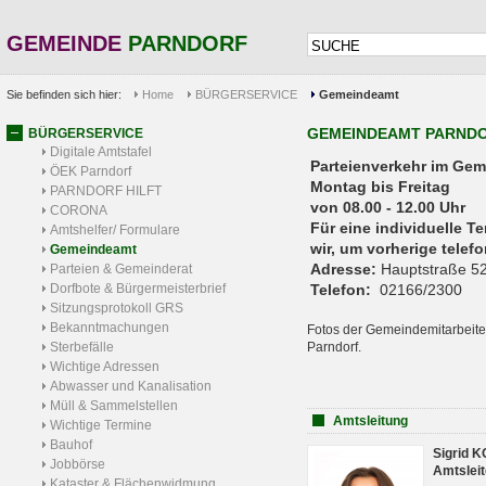
GEMEINDE
PARNDORF
Sie befinden sich hier:
Home
BÜRGERSERVICE
Gemeindeamt
GEMEINDEAMT PARND
BÜRGERSERVICE
Digitale Amtstafel
Parteienverkehr 
ÖEK Parndorf
Montag bis Freitag
PARNDORF HILFT
von 08.00 - 12.00 Uhr
CORONA
Für eine individuelle T
Amtshelfer/ Formulare
wir, um vorherige tele
Gemeindeamt
Adresse:
Hauptstraße 52
Parteien & Gemeinderat
Dorfbote & Bürgermeisterbrief
Telefon:
02166/2300
Sitzungsprotokoll GRS
Bekanntmachungen
Fotos der Gemeindemitarbeite
Sterbefälle
Parndorf.
Wichtige Adressen
Abwasser und Kanalisation
Müll & Sammelstellen
Amtsleitung
Wichtige Termine
Bauhof
Sigrid 
Jobbörse
Amtsleit
Kataster & Flächenwidmung