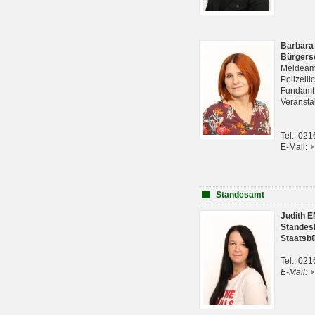
Barbara
Bürgers
Meldeam
Polizeil
Fundam
Veranst
Tel.: 02
E-Mail:
Standesamt
Judith 
Standes
Staatsb
Tel.: 02
E-Mail: