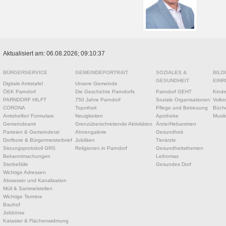
Aktualisiert am: 06.08.2026; 09:10:37
BÜRGERSERVICE
GEMEINDEPORTRAIT
SOZIALES &
BILD
GESUNDHEIT
EINR
Digitale Amtstafel
Unsere Gemeinde
ÖEK Parndorf
Die Geschichte Parndorfs
Parndorf GEHT
Kinde
PARNDORF HILFT
750 Jahre Parndorf
Soziale Organisationen
Volks
CORONA
Topothek
Pflege und Betreuung
Büche
Amtshelfer/ Formulare
Neuigkeiten
Apotheke
Musik
Gemeindeamt
Grenzüberschreitende Aktivitäten
Ärzte/Hebammen
Parteien & Gemeinderat
Ahnengalerie
Gesundheit
Dorfbote & Bürgermeisterbrief
Jubiläen
Tierärzte
Sitzungsprotokoll GRS
Religionen in Parndorf
Gesundheitsthemen
Bekanntmachungen
Leihomas
Sterbefälle
Gesundes Dorf
Wichtige Adressen
Abwasser und Kanalisation
Müll & Sammelstellen
Wichtige Termine
Bauhof
Jobbörse
Kataster & Flächenwidmung