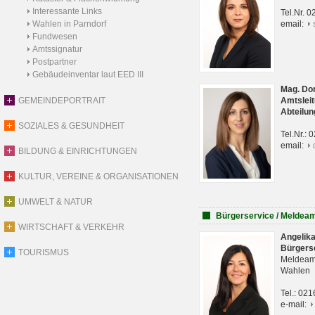
Interessante Links
Tel.Nr. 
Wahlen in Parndorf
email:
Fundwesen
Amtssignatur
Postpartner
Gebäudeinventar laut EED III
Mag. Do
GEMEINDEPORTRAIT
Amtsleit
Abteilun
SOZIALES & GESUNDHEIT
Tel.Nr.:
email:
BILDUNG & EINRICHTUNGEN
KULTUR, VEREINE & ORGANISATIONEN
UMWELT & NATUR
Bürgerservice / Meldea
WIRTSCHAFT & VERKEHR
Angelik
Bürgers
TOURISMUS
Meldeam
Wahlen
Tel.: 02
e-mail: