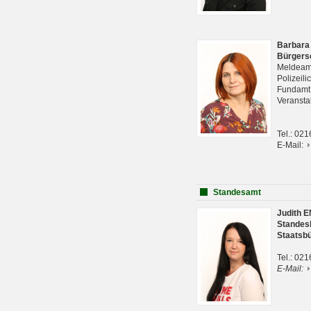
Barbara
Bürgers
Meldeam
Polizeil
Fundam
Veranst
Tel.: 02
E-Mail:
Standesamt
Judith 
Standes
Staatsb
Tel.: 02
E-Mail: