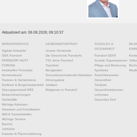
Aktualisiert am: 06.08.2026; 09:10:37
BÜRGERSERVICE
GEMEINDEPORTRAIT
SOZIALES &
BILD
GESUNDHEIT
EINR
Digitale Amtstafel
Unsere Gemeinde
ÖEK Parndorf
Die Geschichte Parndorfs
Parndorf GEHT
Kinde
PARNDORF HILFT
750 Jahre Parndorf
Soziale Organisationen
Volks
CORONA
Topothek
Pflege und Betreuung
Büche
Amtshelfer/ Formulare
Neuigkeiten
Apotheke
Musik
Gemeindeamt
Grenzüberschreitende Aktivitäten
Ärzte/Hebammen
Parteien & Gemeinderat
Ahnengalerie
Gesundheit
Dorfbote & Bürgermeisterbrief
Jubiläen
Tierärzte
Sitzungsprotokoll GRS
Religionen in Parndorf
Gesundheitsthemen
Bekanntmachungen
Leihomas
Sterbefälle
Gesundes Dorf
Wichtige Adressen
Abwasser und Kanalisation
Müll & Sammelstellen
Wichtige Termine
Bauhof
Jobbörse
Kataster & Flächenwidmung