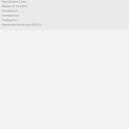
Interessante Links
Wahlen in Parndorf
Fundwesen
Amtssignatur
Postpartner
Gebäudeinventar laut EED III