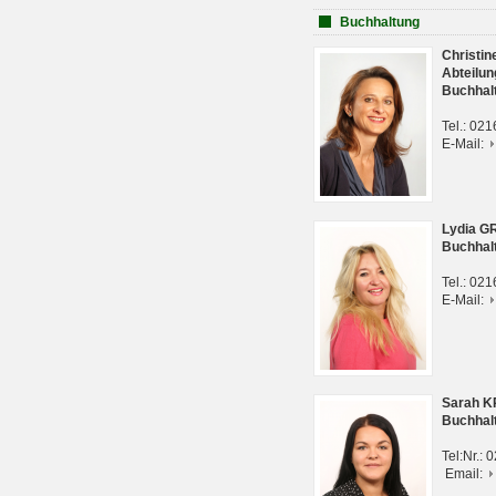
Buchhaltung
Christi
Abteilun
Buchhal
Tel.: 02
E-Mail:
Lydia G
Buchhal
Tel.: 02
E-Mail:
Sarah 
Buchhal
Tel:Nr.:
Email: