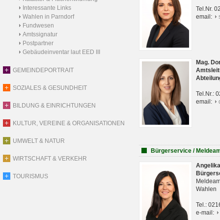
Interessante Links
Tel.Nr. 
Wahlen in Parndorf
email:
Fundwesen
Amtssignatur
Postpartner
Gebäudeinventar laut EED III
Mag. Do
GEMEINDEPORTRAIT
Amtsleit
Abteilun
SOZIALES & GESUNDHEIT
Tel.Nr.:
email:
BILDUNG & EINRICHTUNGEN
KULTUR, VEREINE & ORGANISATIONEN
UMWELT & NATUR
Bürgerservice / Meldea
WIRTSCHAFT & VERKEHR
Angelik
Bürgers
TOURISMUS
Meldeam
Wahlen
Tel.: 02
e-mail: