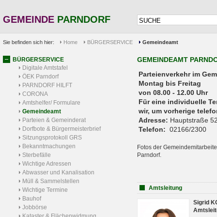
GEMEINDE
PARNDORF
Sie befinden sich hier:
Home
BÜRGERSERVICE
Gemeindeamt
GEMEINDEAMT PARND
BÜRGERSERVICE
Digitale Amtstafel
Parteienverkehr 
ÖEK Parndorf
Montag bis Freitag
PARNDORF HILFT
von 08.00 - 12.00 Uhr
CORONA
Für eine individuelle T
Amtshelfer/ Formulare
wir, um vorherige tele
Gemeindeamt
Adresse:
Hauptstraße 52
Parteien & Gemeinderat
Dorfbote & Bürgermeisterbrief
Telefon:
02166/2300
Sitzungsprotokoll GRS
Bekanntmachungen
Fotos der Gemeindemitarbeite
Sterbefälle
Parndorf.
Wichtige Adressen
Abwasser und Kanalisation
Müll & Sammelstellen
Amtsleitung
Wichtige Termine
Bauhof
Sigrid 
Jobbörse
Amtsleit
Kataster & Flächenwidmung