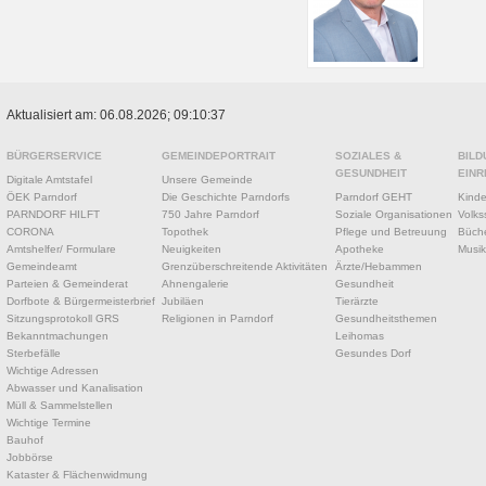
Aktualisiert am: 06.08.2026; 09:10:37
BÜRGERSERVICE
GEMEINDEPORTRAIT
SOZIALES &
BILD
GESUNDHEIT
EINR
Digitale Amtstafel
Unsere Gemeinde
ÖEK Parndorf
Die Geschichte Parndorfs
Parndorf GEHT
Kinde
PARNDORF HILFT
750 Jahre Parndorf
Soziale Organisationen
Volks
CORONA
Topothek
Pflege und Betreuung
Büche
Amtshelfer/ Formulare
Neuigkeiten
Apotheke
Musik
Gemeindeamt
Grenzüberschreitende Aktivitäten
Ärzte/Hebammen
Parteien & Gemeinderat
Ahnengalerie
Gesundheit
Dorfbote & Bürgermeisterbrief
Jubiläen
Tierärzte
Sitzungsprotokoll GRS
Religionen in Parndorf
Gesundheitsthemen
Bekanntmachungen
Leihomas
Sterbefälle
Gesundes Dorf
Wichtige Adressen
Abwasser und Kanalisation
Müll & Sammelstellen
Wichtige Termine
Bauhof
Jobbörse
Kataster & Flächenwidmung