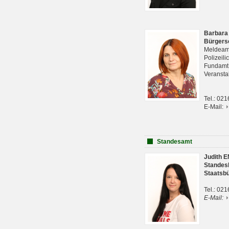
Barbara
Bürgers
Meldeam
Polizeil
Fundam
Veranst
Tel.: 02
E-Mail:
Standesamt
Judith 
Standes
Staatsb
Tel.: 02
E-Mail: