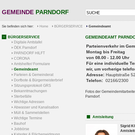
GEMEINDE
PARNDORF
Sie befinden sich hier:
Home
BÜRGERSERVICE
Gemeindeamt
GEMEINDEAMT PARND
BÜRGERSERVICE
Digitale Amtstafel
Parteienverkehr 
ÖEK Parndorf
Montag bis Freitag
PARNDORF HILFT
von 08.00 - 12.00 Uhr
CORONA
Für eine individuelle T
Amtshelfer/ Formulare
wir, um vorherige tele
Gemeindeamt
Adresse:
Hauptstraße 52
Parteien & Gemeinderat
Dorfbote & Bürgermeisterbrief
Telefon:
02166/2300
Sitzungsprotokoll GRS
Bekanntmachungen
Fotos der Gemeindemitarbeite
Sterbefälle
Parndorf.
Wichtige Adressen
Abwasser und Kanalisation
Müll & Sammelstellen
Amtsleitung
Wichtige Termine
Bauhof
Sigrid 
Jobbörse
Amtsleit
Kataster & Flächenwidmung