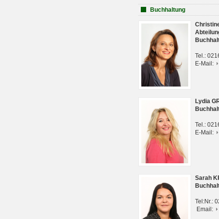
Buchhaltung
Christi
Abteilun
Buchhal
Tel.: 02
E-Mail:
Lydia G
Buchhal
Tel.: 02
E-Mail:
Sarah 
Buchhal
Tel:Nr.:
Email: