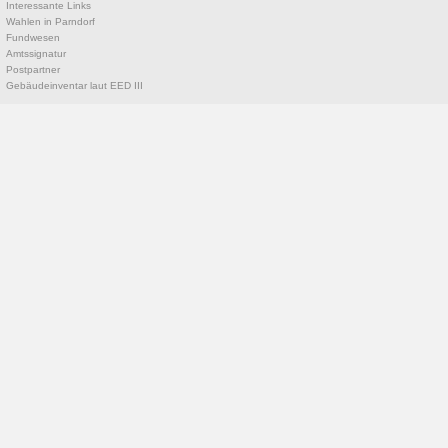
Interessante Links
Wahlen in Parndorf
Fundwesen
Amtssignatur
Postpartner
Gebäudeinventar laut EED III