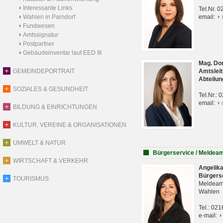
Interessante Links
Tel.Nr. 
Wahlen in Parndorf
email:
Fundwesen
Amtssignatur
Postpartner
Gebäudeinventar laut EED III
Mag. Do
GEMEINDEPORTRAIT
Amtsleit
Abteilun
SOZIALES & GESUNDHEIT
Tel.Nr.:
email:
BILDUNG & EINRICHTUNGEN
KULTUR, VEREINE & ORGANISATIONEN
UMWELT & NATUR
Bürgerservice / Meldea
WIRTSCHAFT & VERKEHR
Angelik
Bürgers
TOURISMUS
Meldeam
Wahlen
Tel.: 02
e-mail: