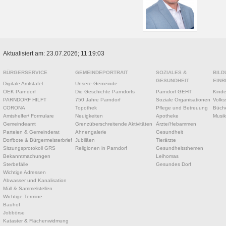
Aktualisiert am: 23.07.2026; 11:19:03
BÜRGERSERVICE
GEMEINDEPORTRAIT
SOZIALES &
BILD
GESUNDHEIT
EINR
Digitale Amtstafel
Unsere Gemeinde
ÖEK Parndorf
Die Geschichte Parndorfs
Parndorf GEHT
Kinde
PARNDORF HILFT
750 Jahre Parndorf
Soziale Organisationen
Volks
CORONA
Topothek
Pflege und Betreuung
Büche
Amtshelfer/ Formulare
Neuigkeiten
Apotheke
Musik
Gemeindeamt
Grenzüberschreitende Aktivitäten
Ärzte/Hebammen
Parteien & Gemeinderat
Ahnengalerie
Gesundheit
Dorfbote & Bürgermeisterbrief
Jubiläen
Tierärzte
Sitzungsprotokoll GRS
Religionen in Parndorf
Gesundheitsthemen
Bekanntmachungen
Leihomas
Sterbefälle
Gesundes Dorf
Wichtige Adressen
Abwasser und Kanalisation
Müll & Sammelstellen
Wichtige Termine
Bauhof
Jobbörse
Kataster & Flächenwidmung