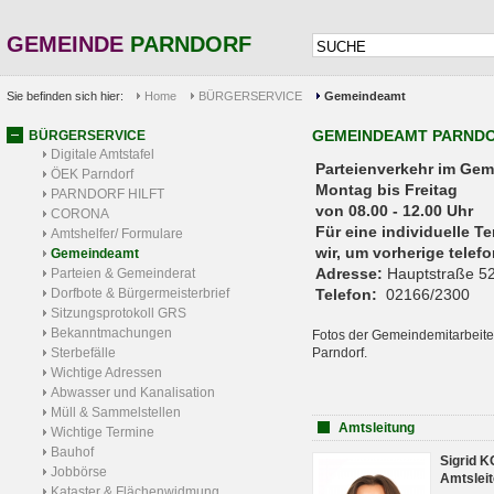
GEMEINDE
PARNDORF
Sie befinden sich hier:
Home
BÜRGERSERVICE
Gemeindeamt
GEMEINDEAMT PARND
BÜRGERSERVICE
Digitale Amtstafel
Parteienverkehr 
ÖEK Parndorf
Montag bis Freitag
PARNDORF HILFT
von 08.00 - 12.00 Uhr
CORONA
Für eine individuelle T
Amtshelfer/ Formulare
wir, um vorherige tele
Gemeindeamt
Adresse:
Hauptstraße 52
Parteien & Gemeinderat
Dorfbote & Bürgermeisterbrief
Telefon:
02166/2300
Sitzungsprotokoll GRS
Bekanntmachungen
Fotos der Gemeindemitarbeite
Sterbefälle
Parndorf.
Wichtige Adressen
Abwasser und Kanalisation
Müll & Sammelstellen
Amtsleitung
Wichtige Termine
Bauhof
Sigrid 
Jobbörse
Amtsleit
Kataster & Flächenwidmung