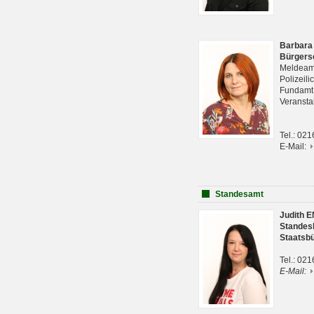
Barbara
Bürgers
Meldeam
Polizeil
Fundam
Veranst
Tel.: 02
E-Mail:
Standesamt
Judith 
Standes
Staatsb
Tel.: 02
E-Mail: