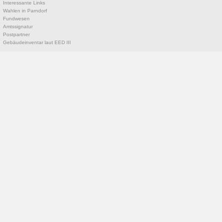
Interessante Links
Wahlen in Parndorf
Fundwesen
Amtssignatur
Postpartner
Gebäudeinventar laut EED III