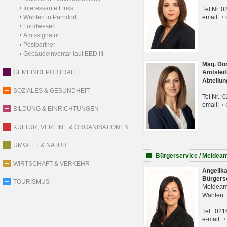
Interessante Links
Tel.Nr. 
Wahlen in Parndorf
email:
Fundwesen
Amtssignatur
Postpartner
Gebäudeinventar laut EED III
Mag. Do
GEMEINDEPORTRAIT
Amtsleit
Abteilun
SOZIALES & GESUNDHEIT
Tel.Nr.:
email:
BILDUNG & EINRICHTUNGEN
KULTUR, VEREINE & ORGANISATIONEN
UMWELT & NATUR
Bürgerservice / Meldea
WIRTSCHAFT & VERKEHR
Angelik
Bürgers
TOURISMUS
Meldeam
Wahlen
Tel.: 02
e-mail: