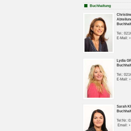
Buchhaltung
Christi
Abteilun
Buchhal
Tel.: 02
E-Mail:
Lydia G
Buchhal
Tel.: 02
E-Mail:
Sarah 
Buchhal
Tel:Nr.:
Email: