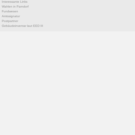
Interessante Links
Wahlen in Parndorf
Fundwesen
Amtssignatur
Postpartner
Gebäudeinventar laut EED III