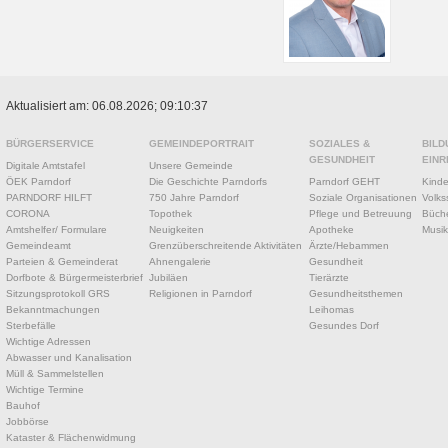
Aktualisiert am: 06.08.2026; 09:10:37
BÜRGERSERVICE
GEMEINDEPORTRAIT
SOZIALES &
BILD
GESUNDHEIT
EINR
Digitale Amtstafel
Unsere Gemeinde
ÖEK Parndorf
Die Geschichte Parndorfs
Parndorf GEHT
Kinde
PARNDORF HILFT
750 Jahre Parndorf
Soziale Organisationen
Volks
CORONA
Topothek
Pflege und Betreuung
Büche
Amtshelfer/ Formulare
Neuigkeiten
Apotheke
Musik
Gemeindeamt
Grenzüberschreitende Aktivitäten
Ärzte/Hebammen
Parteien & Gemeinderat
Ahnengalerie
Gesundheit
Dorfbote & Bürgermeisterbrief
Jubiläen
Tierärzte
Sitzungsprotokoll GRS
Religionen in Parndorf
Gesundheitsthemen
Bekanntmachungen
Leihomas
Sterbefälle
Gesundes Dorf
Wichtige Adressen
Abwasser und Kanalisation
Müll & Sammelstellen
Wichtige Termine
Bauhof
Jobbörse
Kataster & Flächenwidmung