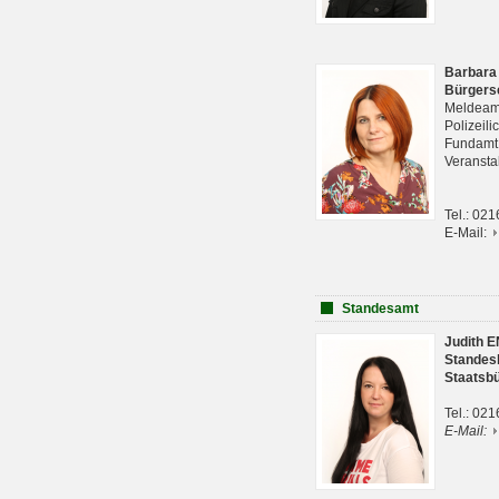
Barbara
Bürgers
Meldeam
Polizeil
Fundam
Veranst
Tel.: 02
E-Mail:
Standesamt
Judith 
Standes
Staatsb
Tel.: 02
E-Mail: