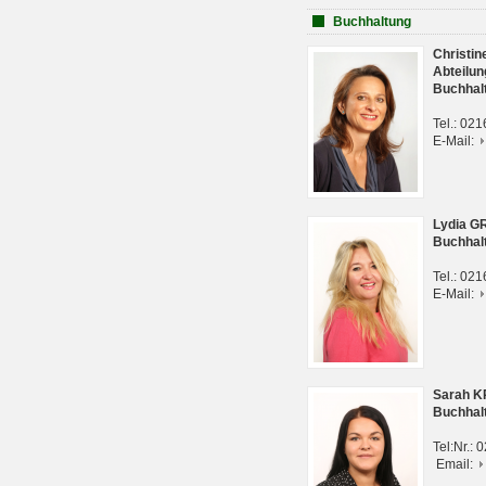
Buchhaltung
Christi
Abteilun
Buchhal
Tel.: 02
E-Mail:
Lydia G
Buchhal
Tel.: 02
E-Mail:
Sarah 
Buchhal
Tel:Nr.:
Email: