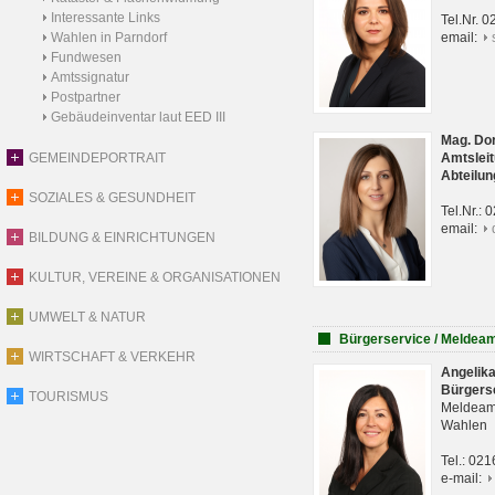
Interessante Links
Tel.Nr. 
Wahlen in Parndorf
email:
Fundwesen
Amtssignatur
Postpartner
Gebäudeinventar laut EED III
Mag. Do
GEMEINDEPORTRAIT
Amtsleit
Abteilun
SOZIALES & GESUNDHEIT
Tel.Nr.:
email:
BILDUNG & EINRICHTUNGEN
KULTUR, VEREINE & ORGANISATIONEN
UMWELT & NATUR
Bürgerservice / Meldea
WIRTSCHAFT & VERKEHR
Angelik
Bürgers
TOURISMUS
Meldeam
Wahlen
Tel.: 02
e-mail: