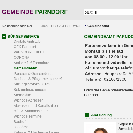
GEMEINDE
PARNDORF
Sie befinden sich hier:
Home
BÜRGERSERVICE
Gemeindeamt
GEMEINDEAMT PARND
BÜRGERSERVICE
Digitale Amtstafel
Parteienverkehr 
ÖEK Parndorf
Montag bis Freitag
PARNDORF HILFT
von 08.00 - 12.00 Uhr
CORONA
Für eine individuelle T
Amtshelfer/ Formulare
wir, um vorherige tele
Gemeindeamt
Adresse:
Hauptstraße 52
Parteien & Gemeinderat
Dorfbote & Bürgermeisterbrief
Telefon:
02166/2300
Sitzungsprotokoll GRS
Bekanntmachungen
Fotos der Gemeindemitarbeite
Sterbefälle
Parndorf.
Wichtige Adressen
Abwasser und Kanalisation
Müll & Sammelstellen
Amtsleitung
Wichtige Termine
Bauhof
Sigrid 
Jobbörse
Amtsleit
Kataster & Flächenwidmung