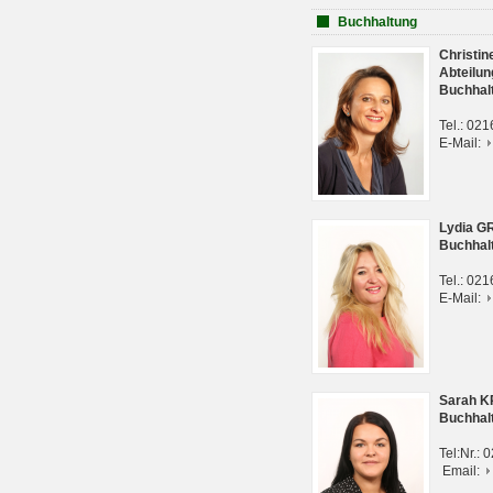
Buchhaltung
Christi
Abteilun
Buchhal
Tel.: 02
E-Mail:
Lydia G
Buchhal
Tel.: 02
E-Mail:
Sarah 
Buchhal
Tel:Nr.:
Email: