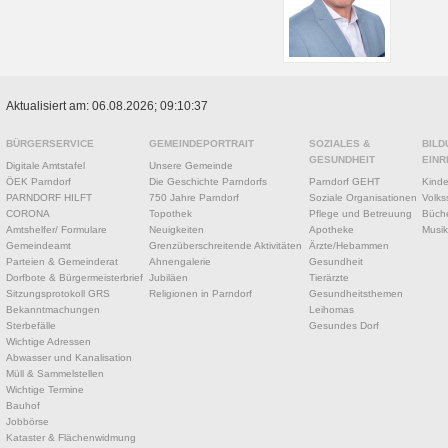
Aktualisiert am: 06.08.2026; 09:10:37
BÜRGERSERVICE
GEMEINDEPORTRAIT
SOZIALES &
BILD
GESUNDHEIT
EINR
Digitale Amtstafel
Unsere Gemeinde
ÖEK Parndorf
Die Geschichte Parndorfs
Parndorf GEHT
Kinde
PARNDORF HILFT
750 Jahre Parndorf
Soziale Organisationen
Volks
CORONA
Topothek
Pflege und Betreuung
Büche
Amtshelfer/ Formulare
Neuigkeiten
Apotheke
Musik
Gemeindeamt
Grenzüberschreitende Aktivitäten
Ärzte/Hebammen
Parteien & Gemeinderat
Ahnengalerie
Gesundheit
Dorfbote & Bürgermeisterbrief
Jubiläen
Tierärzte
Sitzungsprotokoll GRS
Religionen in Parndorf
Gesundheitsthemen
Bekanntmachungen
Leihomas
Sterbefälle
Gesundes Dorf
Wichtige Adressen
Abwasser und Kanalisation
Müll & Sammelstellen
Wichtige Termine
Bauhof
Jobbörse
Kataster & Flächenwidmung