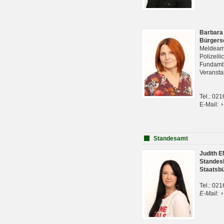
Barbara
Bürgers
Meldeam
Polizeil
Fundam
Veranst
Tel.: 02
E-Mail:
Standesamt
Judith 
Standes
Staatsb
Tel.: 02
E-Mail: