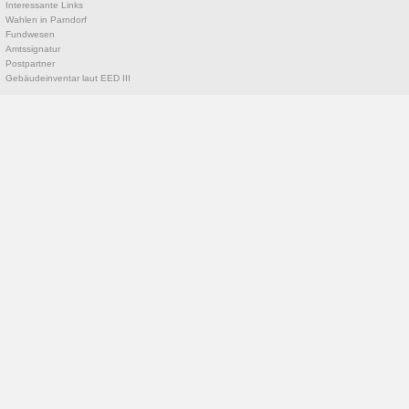
Interessante Links
Wahlen in Parndorf
Fundwesen
Amtssignatur
Postpartner
Gebäudeinventar laut EED III