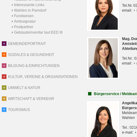
Interessante Links
Tel.Nr. 
Wahlen in Parndorf
email:
Fundwesen
Amtssignatur
Postpartner
Gebäudeinventar laut EED III
Mag. Do
GEMEINDEPORTRAIT
Amtsleit
Abteilun
SOZIALES & GESUNDHEIT
Tel.Nr.:
email:
BILDUNG & EINRICHTUNGEN
KULTUR, VEREINE & ORGANISATIONEN
UMWELT & NATUR
Bürgerservice / Meldea
WIRTSCHAFT & VERKEHR
Angelik
Bürgers
TOURISMUS
Meldeam
Wahlen
Tel.: 02
e-mail: