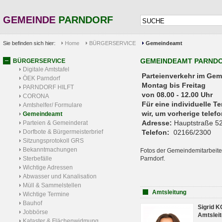
GEMEINDE
PARNDORF
Sie befinden sich hier:
Home
BÜRGERSERVICE
Gemeindeamt
GEMEINDEAMT PARND
BÜRGERSERVICE
Digitale Amtstafel
Parteienverkehr 
ÖEK Parndorf
Montag bis Freitag
PARNDORF HILFT
von 08.00 - 12.00 Uhr
CORONA
Für eine individuelle T
Amtshelfer/ Formulare
wir, um vorherige tele
Gemeindeamt
Adresse:
Hauptstraße 52
Parteien & Gemeinderat
Dorfbote & Bürgermeisterbrief
Telefon:
02166/2300
Sitzungsprotokoll GRS
Bekanntmachungen
Fotos der Gemeindemitarbeite
Sterbefälle
Parndorf.
Wichtige Adressen
Abwasser und Kanalisation
Müll & Sammelstellen
Amtsleitung
Wichtige Termine
Bauhof
Sigrid 
Jobbörse
Amtsleit
Kataster & Flächenwidmung