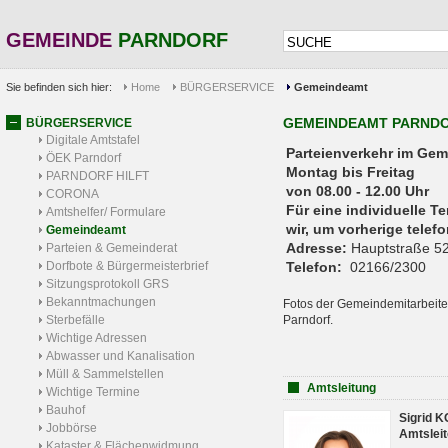
GEMEINDE
PARNDORF
Sie befinden sich hier:
Home
BÜRGERSERVICE
Gemeindeamt
GEMEINDEAMT PARND
BÜRGERSERVICE
Digitale Amtstafel
Parteienverkehr 
ÖEK Parndorf
Montag bis Freitag
PARNDORF HILFT
von 08.00 - 12.00 Uhr
CORONA
Für eine individuelle T
Amtshelfer/ Formulare
wir, um vorherige tele
Gemeindeamt
Adresse:
Hauptstraße 52
Parteien & Gemeinderat
Dorfbote & Bürgermeisterbrief
Telefon:
02166/2300
Sitzungsprotokoll GRS
Bekanntmachungen
Fotos der Gemeindemitarbeite
Sterbefälle
Parndorf.
Wichtige Adressen
Abwasser und Kanalisation
Müll & Sammelstellen
Amtsleitung
Wichtige Termine
Bauhof
Sigrid 
Jobbörse
Amtsleit
Kataster & Flächenwidmung