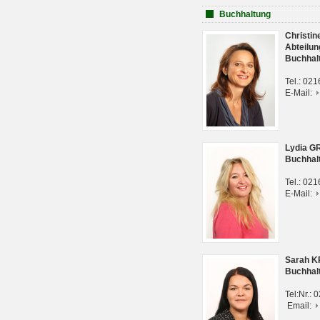
Buchhaltung
Christi
Abteilun
Buchhal
Tel.: 02
E-Mail:
Lydia G
Buchhal
Tel.: 02
E-Mail:
Sarah 
Buchhal
Tel:Nr.:
Email: