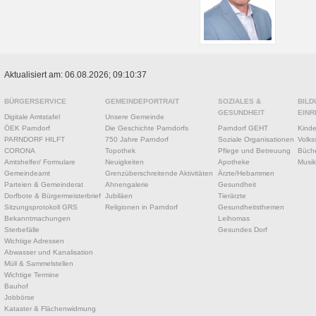
Aktualisiert am: 06.08.2026; 09:10:37
BÜRGERSERVICE
GEMEINDEPORTRAIT
SOZIALES &
BILD
GESUNDHEIT
EINR
Digitale Amtstafel
Unsere Gemeinde
ÖEK Parndorf
Die Geschichte Parndorfs
Parndorf GEHT
Kinde
PARNDORF HILFT
750 Jahre Parndorf
Soziale Organisationen
Volks
CORONA
Topothek
Pflege und Betreuung
Büche
Amtshelfer/ Formulare
Neuigkeiten
Apotheke
Musik
Gemeindeamt
Grenzüberschreitende Aktivitäten
Ärzte/Hebammen
Parteien & Gemeinderat
Ahnengalerie
Gesundheit
Dorfbote & Bürgermeisterbrief
Jubiläen
Tierärzte
Sitzungsprotokoll GRS
Religionen in Parndorf
Gesundheitsthemen
Bekanntmachungen
Leihomas
Sterbefälle
Gesundes Dorf
Wichtige Adressen
Abwasser und Kanalisation
Müll & Sammelstellen
Wichtige Termine
Bauhof
Jobbörse
Kataster & Flächenwidmung