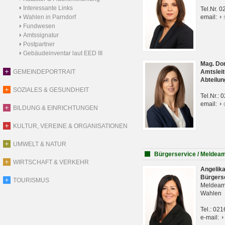
Interessante Links
Tel.Nr. 
Wahlen in Parndorf
email:
Fundwesen
Amtssignatur
Postpartner
Gebäudeinventar laut EED III
Mag. Do
GEMEINDEPORTRAIT
Amtsleit
Abteilun
SOZIALES & GESUNDHEIT
Tel.Nr.:
email:
BILDUNG & EINRICHTUNGEN
KULTUR, VEREINE & ORGANISATIONEN
UMWELT & NATUR
Bürgerservice / Meldea
WIRTSCHAFT & VERKEHR
Angelik
Bürgers
TOURISMUS
Meldeam
Wahlen
Tel.: 02
e-mail: