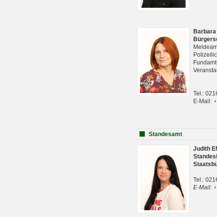
Barbara
Bürgers
Meldeam
Polizeil
Fundam
Veranst
Tel.: 02
E-Mail:
Standesamt
Judith 
Standes
Staatsb
Tel.: 02
E-Mail: