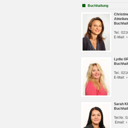
Buchhaltung
Christi
Abteilun
Buchhal
Tel.: 02
E-Mail:
Lydia G
Buchhal
Tel.: 02
E-Mail:
Sarah 
Buchhal
Tel:Nr.:
Email: