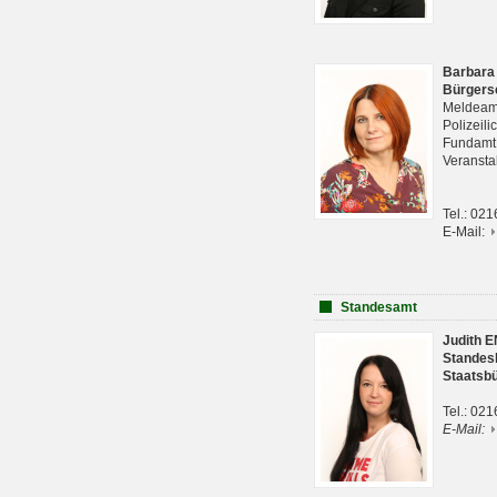
Barbara
Bürgers
Meldeam
Polizeil
Fundam
Veranst
Tel.: 02
E-Mail:
Standesamt
Judith 
Standes
Staatsb
Tel.: 02
E-Mail: