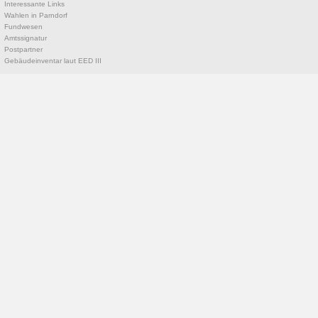
Interessante Links
Wahlen in Parndorf
Fundwesen
Amtssignatur
Postpartner
Gebäudeinventar laut EED III