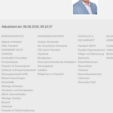
Aktualisiert am: 06.08.2026; 09:10:37
BÜRGERSERVICE
GEMEINDEPORTRAIT
SOZIALES &
BILD
GESUNDHEIT
EINR
Digitale Amtstafel
Unsere Gemeinde
ÖEK Parndorf
Die Geschichte Parndorfs
Parndorf GEHT
Kinde
PARNDORF HILFT
750 Jahre Parndorf
Soziale Organisationen
Volks
CORONA
Topothek
Pflege und Betreuung
Büche
Amtshelfer/ Formulare
Neuigkeiten
Apotheke
Musik
Gemeindeamt
Grenzüberschreitende Aktivitäten
Ärzte/Hebammen
Parteien & Gemeinderat
Ahnengalerie
Gesundheit
Dorfbote & Bürgermeisterbrief
Jubiläen
Tierärzte
Sitzungsprotokoll GRS
Religionen in Parndorf
Gesundheitsthemen
Bekanntmachungen
Leihomas
Sterbefälle
Gesundes Dorf
Wichtige Adressen
Abwasser und Kanalisation
Müll & Sammelstellen
Wichtige Termine
Bauhof
Jobbörse
Kataster & Flächenwidmung