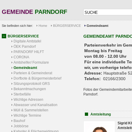
GEMEINDE
PARNDORF
Sie befinden sich hier:
Home
BÜRGERSERVICE
Gemeindeamt
GEMEINDEAMT PARND
BÜRGERSERVICE
Digitale Amtstafel
Parteienverkehr 
ÖEK Parndorf
Montag bis Freitag
PARNDORF HILFT
von 08.00 - 12.00 Uhr
CORONA
Für eine individuelle T
Amtshelfer/ Formulare
wir, um vorherige tele
Gemeindeamt
Adresse:
Hauptstraße 52
Parteien & Gemeinderat
Dorfbote & Bürgermeisterbrief
Telefon:
02166/2300
Sitzungsprotokoll GRS
Bekanntmachungen
Fotos der Gemeindemitarbeite
Sterbefälle
Parndorf.
Wichtige Adressen
Abwasser und Kanalisation
Müll & Sammelstellen
Amtsleitung
Wichtige Termine
Bauhof
Sigrid 
Jobbörse
Amtsleit
Kataster & Flächenwidmung